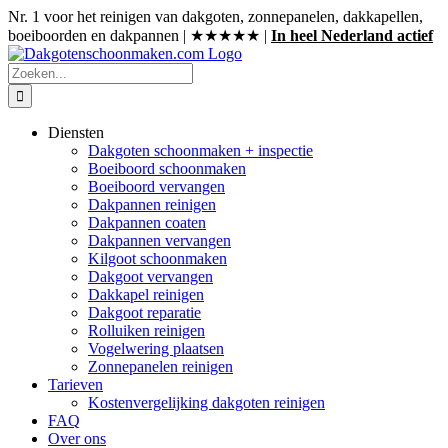
Ga
Nr. 1 voor het reinigen van dakgoten, zonnepanelen, dakkapellen,
naar
boeiboorden en dakpannen | ★★★★★ |
In heel Nederland actief
inhoud
Zoeken
naar:
Diensten
Dakgoten schoonmaken + inspectie
Boeiboord schoonmaken
Boeiboord vervangen
Dakpannen reinigen
Dakpannen coaten
Dakpannen vervangen
Kilgoot schoonmaken
Dakgoot vervangen
Dakkapel reinigen
Dakgoot reparatie
Rolluiken reinigen
Vogelwering plaatsen
Zonnepanelen reinigen
Tarieven
Kostenvergelijking dakgoten reinigen
FAQ
Over ons