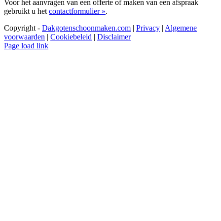
Voor het aanvragen van een offerte of maken van een afspraak
gebruikt u het
contactformulier »
.
Copyright -
Dakgotenschoonmaken.com
|
Privacy
|
Algemene
voorwaarden
|
Cookiebeleid
|
Disclaimer
Page load link
Ga
naar
de
bovenkant