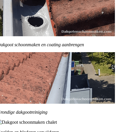
akgoot schoonmaken en coating aanbrengen
rondige dakgootreiniging