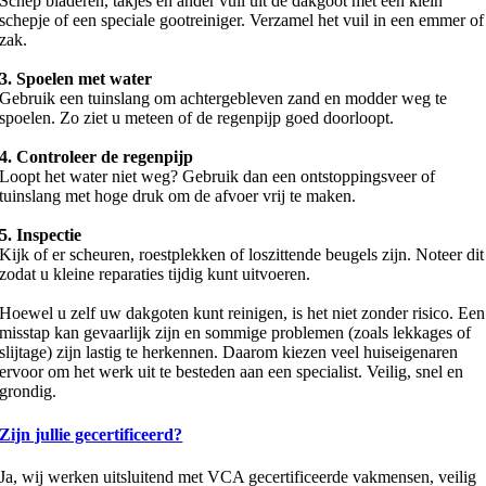
Schep bladeren, takjes en ander vuil uit de dakgoot met een klein
schepje of een speciale gootreiniger. Verzamel het vuil in een emmer of
zak.
3. Spoelen met water
Gebruik een tuinslang om achtergebleven zand en modder weg te
spoelen. Zo ziet u meteen of de regenpijp goed doorloopt.
4. Controleer de regenpijp
Loopt het water niet weg? Gebruik dan een ontstoppingsveer of
tuinslang met hoge druk om de afvoer vrij te maken.
5. Inspectie
Kijk of er scheuren, roestplekken of loszittende beugels zijn. Noteer dit
zodat u kleine reparaties tijdig kunt uitvoeren.
Hoewel u zelf uw dakgoten kunt reinigen, is het niet zonder risico. Een
misstap kan gevaarlijk zijn en sommige problemen (zoals lekkages of
slijtage) zijn lastig te herkennen. Daarom kiezen veel huiseigenaren
ervoor om het werk uit te besteden aan een specialist. Veilig, snel en
grondig.
Zijn jullie gecertificeerd?
Ja, wij werken uitsluitend met VCA gecertificeerde vakmensen, veilig