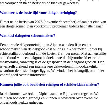
het voorjaar en na de herfst als de bladval geweest is.
Wanneer is de beste tijd voor dakgootreiniging?
Direct na de herfst van 2026 (november/december) of aan het eind van
een droge zomer. Dan voorkomt u problemen tijdens het natte najaar.
Wat kost dakgoten schoonmaken?
Een normale dakgootreiniging in Alphen aan den Rijn en het
schoonmaken van de dakgoot kost bij ons € 4,- per meter. Echter bij
achterstallig onderhoud zijn de kosten € 8,- per meter. Met achterstallig
onderhoud van een dakgoot bedoelen we dat bijvoorbeeld extreme
mosvorming aanwezig is of de graspollen in de dakgoot groeien. Dan
is vanzelfsprekend een intensievere dakgootreining noodzakelijk,
waardoor de kosten hoger liggen. We vinden het belangrijk om u hier
vooraf goed over te informeren.
Kunnen jullie ook boeidelen reinigen of schilderklaar maken?
Ja, dat kunnen we ook in Alphen aan den Rijn voor u regelen. We
reinigen boeidelen grondig en kunnen u adviseren over eventuele
onderhoudswerkzaamheden.