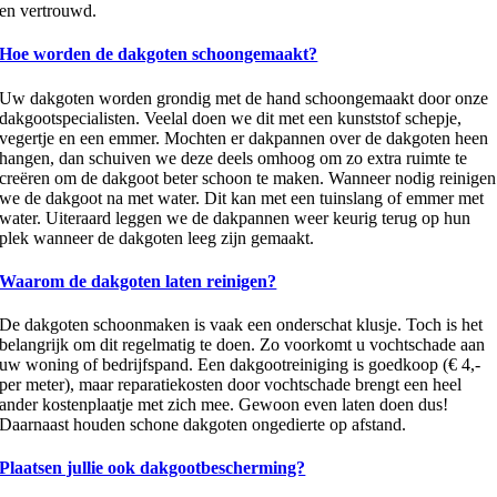
en vertrouwd.
Hoe worden de dakgoten schoongemaakt?
Uw dakgoten worden grondig met de hand schoongemaakt door onze
dakgootspecialisten. Veelal doen we dit met een kunststof schepje,
vegertje en een emmer. Mochten er dakpannen over de dakgoten heen
hangen, dan schuiven we deze deels omhoog om zo extra ruimte te
creëren om de dakgoot beter schoon te maken. Wanneer nodig reinigen
we de dakgoot na met water. Dit kan met een tuinslang of emmer met
water. Uiteraard leggen we de dakpannen weer keurig terug op hun
plek wanneer de dakgoten leeg zijn gemaakt.
Waarom de dakgoten laten reinigen?
De dakgoten schoonmaken is vaak een onderschat klusje. Toch is het
belangrijk om dit regelmatig te doen. Zo voorkomt u vochtschade aan
uw woning of bedrijfspand. Een dakgootreiniging is goedkoop (€ 4,-
per meter), maar reparatiekosten door vochtschade brengt een heel
ander kostenplaatje met zich mee. Gewoon even laten doen dus!
Daarnaast houden schone dakgoten ongedierte op afstand.
Plaatsen jullie ook dakgootbescherming?