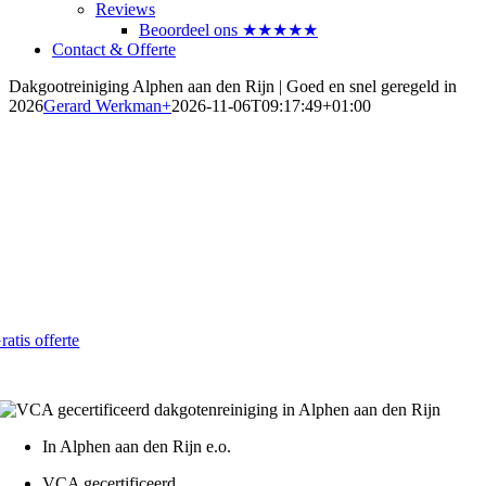
Reviews
Beoordeel ons ★★★★★
Contact & Offerte
Dakgootreiniging Alphen aan den Rijn | Goed en snel geregeld in
2026
Gerard Werkman
+
2026-11-06T09:17:49+01:00
Dakgoten laten reinigen in Alphen
aan den Rijn
Betrouwbaar en betaalbaar in 2026
Al vanaf € 4,- per strekkende meter
ratis offerte
atis - Lokaal - VCA gecertificeerd
In Alphen aan den Rijn e.o.
VCA gecertificeerd