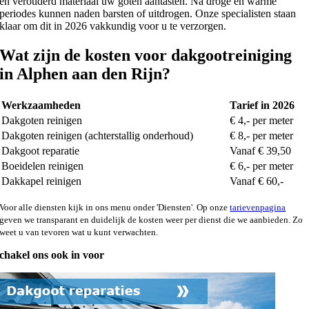
en verouderd materiaal uw goten aantasten. Na droge en warme
periodes kunnen naden barsten of uitdrogen. Onze specialisten staan
klaar om dit in 2026 vakkundig voor u te verzorgen.
Wat zijn de kosten voor dakgootreiniging
in Alphen aan den Rijn?
Werkzaamheden
Tarief in 2026
Dakgoten reinigen
€ 4,- per meter
Dakgoten reinigen (achterstallig onderhoud)
€ 8,- per meter
Dakgoot reparatie
Vanaf € 39,50
Boeidelen reinigen
€ 6,- per meter
Dakkapel reinigen
Vanaf € 60,-
Voor alle diensten kijk in ons menu onder 'Diensten'. Op onze
tarievenpagina
geven we transparant en duidelijk de kosten weer per dienst die we aanbieden. Zo
weet u van tevoren wat u kunt verwachten.
chakel ons ook in voor