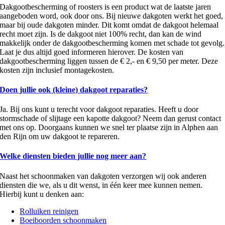
Dakgootbescherming of roosters is een product wat de laatste jaren
aangeboden word, ook door ons. Bij nieuwe dakgoten werkt het goed,
maar bij oude dakgoten minder. Dit komt omdat de dakgoot helemaal
recht moet zijn. Is de dakgoot niet 100% recht, dan kan de wind
makkelijk onder de dakgootbescherming komen met schade tot gevolg.
Laat je dus altijd goed informeren hierover. De kosten van
dakgootbescherming liggen tussen de € 2,- en € 9,50 per meter. Deze
kosten zijn inclusief montagekosten.
Doen jullie ook (kleine) dakgoot reparaties?
Ja. Bij ons kunt u terecht voor dakgoot reparaties. Heeft u door
stormschade of slijtage een kapotte dakgoot? Neem dan gerust contact
met ons op. Doorgaans kunnen we snel ter plaatse zijn in Alphen aan
den Rijn om uw dakgoot te repareren.
Welke diensten bieden jullie nog meer aan?
Naast het schoonmaken van dakgoten verzorgen wij ook anderen
diensten die we, als u dit wenst, in één keer mee kunnen nemen.
Hierbij kunt u denken aan:
Rolluiken reinigen
Boeiboorden schoonmaken