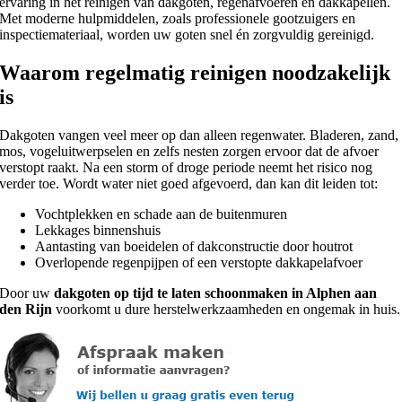
ervaring in het reinigen van dakgoten, regenafvoeren en dakkapellen.
Met moderne hulpmiddelen, zoals professionele gootzuigers en
inspectiemateriaal, worden uw goten snel én zorgvuldig gereinigd.
Waarom regelmatig reinigen noodzakelijk
is
Dakgoten vangen veel meer op dan alleen regenwater. Bladeren, zand,
mos, vogeluitwerpselen en zelfs nesten zorgen ervoor dat de afvoer
verstopt raakt. Na een storm of droge periode neemt het risico nog
verder toe. Wordt water niet goed afgevoerd, dan kan dit leiden tot:
Vochtplekken en schade aan de buitenmuren
Lekkages binnenshuis
Aantasting van boeidelen of dakconstructie door houtrot
Overlopende regenpijpen of een verstopte dakkapelafvoer
Door uw
dakgoten op tijd te laten schoonmaken in Alphen aan
den Rijn
voorkomt u dure herstelwerkzaamheden en ongemak in huis.