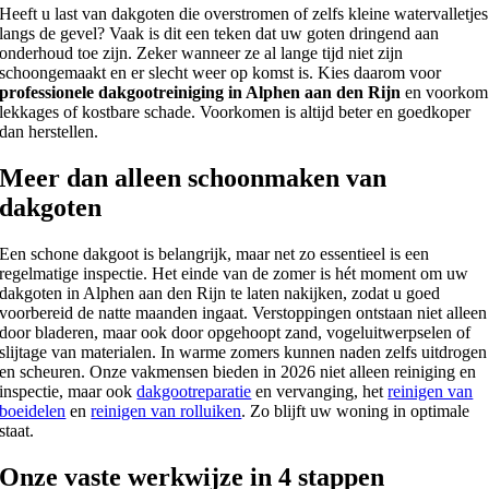
Heeft u last van dakgoten die overstromen of zelfs kleine watervalletjes
langs de gevel? Vaak is dit een teken dat uw goten dringend aan
onderhoud toe zijn. Zeker wanneer ze al lange tijd niet zijn
schoongemaakt en er slecht weer op komst is. Kies daarom voor
professionele dakgootreiniging in Alphen aan den Rijn
en voorkom
lekkages of kostbare schade. Voorkomen is altijd beter en goedkoper
dan herstellen.
Meer dan alleen schoonmaken van
dakgoten
Een schone dakgoot is belangrijk, maar net zo essentieel is een
regelmatige inspectie. Het einde van de zomer is hét moment om uw
dakgoten in Alphen aan den Rijn te laten nakijken, zodat u goed
voorbereid de natte maanden ingaat. Verstoppingen ontstaan niet alleen
door bladeren, maar ook door opgehoopt zand, vogeluitwerpselen of
slijtage van materialen. In warme zomers kunnen naden zelfs uitdrogen
en scheuren. Onze vakmensen bieden in 2026 niet alleen reiniging en
inspectie, maar ook
dakgootreparatie
en vervanging, het
reinigen van
boeidelen
en
reinigen van rolluiken
. Zo blijft uw woning in optimale
staat.
Onze vaste werkwijze in 4 stappen