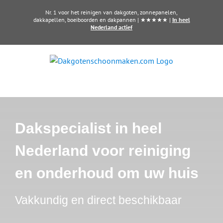
Ga
Nr. 1 voor het reinigen van dakgoten, zonnepanelen,
naar
dakkapellen, boeiboorden en dakpannen | ★★★★★ |
In heel
Nederland actief
inhoud
Dakspecialist in heel
Nederland voor reiniging
en onderhoud om uw huis
Vakkundig en direct beschikbaar