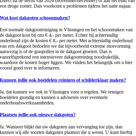
Direct na de herfst van 2026 (november/december) of aan het eind van
een droge zomer. Dan voorkomt u problemen tijdens het natte najaar.
Wat kost dakgoten schoonmaken?
Een normale dakgootreiniging in Vlissingen en het schoonmaken van
de dakgoot kost bij ons € 4,- per meter. Echter bij achterstallig
onderhoud zijn de kosten € 8,- per meter. Met achterstallig onderhoud
van een dakgoot bedoelen we dat bijvoorbeeld extreme mosvorming
aanwezig is of de graspollen in de dakgoot groeien. Dan is
vanzelfsprekend een intensievere dakgootreining noodzakelijk,
waardoor de kosten hoger liggen. We vinden het belangrijk om u hier
vooraf goed over te informeren.
Kunnen jullie ook boeidelen reinigen of schilderklaar maken?
Ja, dat kunnen we ook in Vlissingen voor u regelen. We reinigen
boeidelen grondig en kunnen u adviseren over eventuele
onderhoudswerkzaamheden.
Plaatsen jullie ook nieuwe dakgoten?
Ja. Wanneer blijkt dat uw dakgoten aan vervanging toe zijn, dan
kunnen wij alle soorten dakgoten plaatsen die u wenst. U kunt hierbij