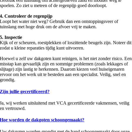
Gebruik een tuinslang om achtergebleven zand en modder weg te
spoelen. Zo ziet u meteen of de regenpijp goed doorloopt.
4. Controleer de regenpijp
Loopt het water niet weg? Gebruik dan een ontstoppingsveer of
tuinslang met hoge druk om de afvoer vrij te maken.
5. Inspectie
Kijk of er scheuren, roestplekken of loszittende beugels zijn. Noteer dit
zodat u kleine reparaties tijdig kunt uitvoeren.
Hoewel u zelf uw dakgoten kunt reinigen, is het niet zonder risico. Een
misstap kan gevaarlijk zijn en sommige problemen (zoals lekkages of
slijtage) zijn lastig te herkennen. Daarom kiezen veel huiseigenaren
ervoor om het werk uit te besteden aan een specialist. Veilig, snel en
grondig.
Zijn jullie gecertificeerd?
Ja, wij werken uitsluitend met VCA gecertificeerde vakmensen, veilig
en vertrouwd.
Hoe worden de dakgoten schoongemaakt?
Uw dakgoten worden grondig met de hand schoongemaakt door onze