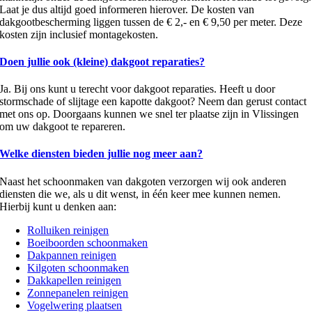
Laat je dus altijd goed informeren hierover. De kosten van
dakgootbescherming liggen tussen de € 2,- en € 9,50 per meter. Deze
kosten zijn inclusief montagekosten.
Doen jullie ook (kleine) dakgoot reparaties?
Ja. Bij ons kunt u terecht voor dakgoot reparaties. Heeft u door
stormschade of slijtage een kapotte dakgoot? Neem dan gerust contact
met ons op. Doorgaans kunnen we snel ter plaatse zijn in Vlissingen
om uw dakgoot te repareren.
Welke diensten bieden jullie nog meer aan?
Naast het schoonmaken van dakgoten verzorgen wij ook anderen
diensten die we, als u dit wenst, in één keer mee kunnen nemen.
Hierbij kunt u denken aan:
Rolluiken reinigen
Boeiboorden schoonmaken
Dakpannen reinigen
Kilgoten schoonmaken
Dakkapellen reinigen
Zonnepanelen reinigen
Vogelwering plaatsen