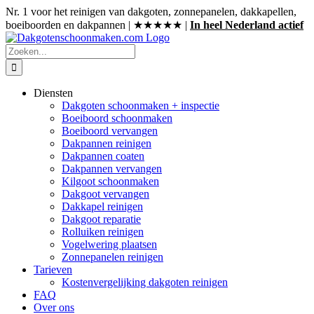
Ga
Nr. 1 voor het reinigen van dakgoten, zonnepanelen, dakkapellen,
naar
boeiboorden en dakpannen | ★★★★★ |
In heel Nederland actief
inhoud
Zoeken
naar:
Diensten
Dakgoten schoonmaken + inspectie
Boeiboord schoonmaken
Boeiboord vervangen
Dakpannen reinigen
Dakpannen coaten
Dakpannen vervangen
Kilgoot schoonmaken
Dakgoot vervangen
Dakkapel reinigen
Dakgoot reparatie
Rolluiken reinigen
Vogelwering plaatsen
Zonnepanelen reinigen
Tarieven
Kostenvergelijking dakgoten reinigen
FAQ
Over ons