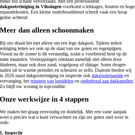
flinke bui schade veroorzaakt. Met een professionele
dakgootreiniging in Vlissingen
voorkomt u lekkages, houtrot en hoge
reparatiekosten. Een kleine onderhoudsbeurt scheelt vaak een hoop
gedoe achteraf.
Meer dan alleen schoonmaken
Bij ons draait het niet alleen om een lege dakgoot. Tijdens iedere
reiniging letten we ook op de staat van uw goten en regenpijpen.
Vooral na de zomer is dit verstandig, zodat u voorbereid bent op de
natte maanden. Verstoppingen ontstaan namelijk niet alleen door
bladeren, maar ook door zand, vogelpoep of slijtage. Soms drogen
naden uit in warme periodes en scheuren ze zelfs. Daarom bieden wij
in 2026 naast dakgootreiniging en inspectie ook
dakgootreparatie
en
vervanging, het
reinigen van boeidelen
en
onderhoud aan dakkapellen
.
Zo blijft uw woning in topconditie.
Onze werkwijze in 4 stappen
We maken het graag eenvoudig en duidelijk. Met een vaste aanpak
weet u precies wat u kunt verwachten en zijn uw goten snel weer in
orde:
1. Inspectie