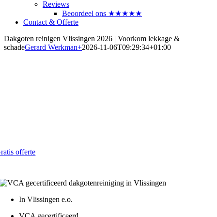
Reviews
Beoordeel ons ★★★★★
Contact & Offerte
Dakgoten reinigen Vlissingen 2026 | Voorkom lekkage &
schade
Gerard Werkman
+
2026-11-06T09:29:34+01:00
Dakgoten laten reinigen in
Vlissingen
Betrouwbaar en betaalbaar in 2026
Al vanaf € 4,- per strekkende meter
ratis offerte
atis - Lokaal - VCA gecertificeerd
In Vlissingen e.o.
VCA gecertificeerd