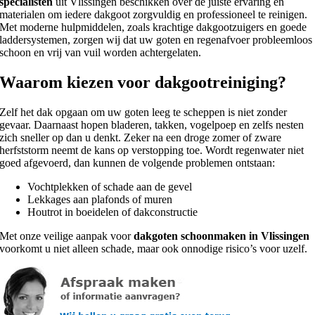
specialisten
uit Vlissingen beschikken over de juiste ervaring en
materialen om iedere dakgoot zorgvuldig en professioneel te reinigen.
Met moderne hulpmiddelen, zoals krachtige dakgootzuigers en goede
laddersystemen, zorgen wij dat uw goten en regenafvoer probleemloos
schoon en vrij van vuil worden achtergelaten.
Waarom kiezen voor dakgootreiniging?
Zelf het dak opgaan om uw goten leeg te scheppen is niet zonder
gevaar. Daarnaast hopen bladeren, takken, vogelpoep en zelfs nesten
zich sneller op dan u denkt. Zeker na een droge zomer of zware
herfststorm neemt de kans op verstopping toe. Wordt regenwater niet
goed afgevoerd, dan kunnen de volgende problemen ontstaan:
Vochtplekken of schade aan de gevel
Lekkages aan plafonds of muren
Houtrot in boeidelen of dakconstructie
Met onze veilige aanpak voor
dakgoten schoonmaken in Vlissingen
voorkomt u niet alleen schade, maar ook onnodige risico’s voor uzelf.