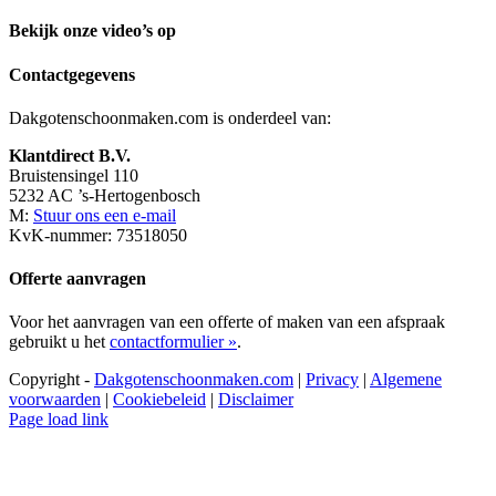
Bekijk onze video’s op
Contactgegevens
Dakgotenschoonmaken.com is onderdeel van:
Klantdirect B.V.
Bruistensingel 110
5232 AC ’s-Hertogenbosch
M:
Stuur ons een e-mail
KvK-nummer: 73518050
Offerte aanvragen
Voor het aanvragen van een offerte of maken van een afspraak
gebruikt u het
contactformulier »
.
Copyright -
Dakgotenschoonmaken.com
|
Privacy
|
Algemene
voorwaarden
|
Cookiebeleid
|
Disclaimer
Page load link
Ga
naar
de