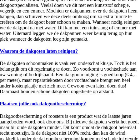
dakgootspecialisten. Veelal doen we dit met een kunststof schepje,
vegertje en een emmer. Mochten er dakpannen over de dakgoten heen
hangen, dan schuiven we deze deels omhoog om zo extra ruimte te
creëren om de dakgoot beter schoon te maken. Wanneer nodig reinigen
we de dakgoot na met water. Dit kan met een tuinslang of emmer met
water. Uiteraard leggen we de dakpannen weer keurig terug op hun
plek wanneer de dakgoten leeg zijn gemaakt.
Waarom de dakgoten laten reinigen?
De dakgoten schoonmaken is vaak een onderschat klusje. Toch is het
belangrijk om dit regelmatig te doen. Zo voorkomt u vochtschade aan
uw woning of bedrijfspand. Een dakgootreiniging is goedkoop (€ 4,-
per meter), maar reparatiekosten door vochtschade brengt een heel
ander kostenplaatje met zich mee. Gewoon even laten doen dus!
Daarnaast houden schone dakgoten ongedierte op afstand.
Plaatsen jullie ook dakgootbescherming?
Dakgootbescherming of roosters is een product wat de laatste jaren
aangeboden word, ook door ons. Bij nieuwe dakgoten werkt het goed,
maar bij oude dakgoten minder. Dit komt omdat de dakgoot helemaal
recht moet zijn. Is de dakgoot niet 100% recht, dan kan de wind
makkelijk onder de dakgootbescherming komen met schade tot gevolg.