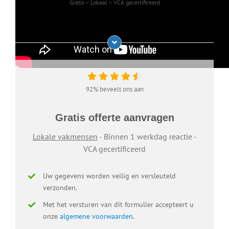
Gratis – Lokaal – VCA gecertificeerd
92% beveelt ons aan
Gratis offerte aanvragen
Lokale vakmensen
- Binnen 1 werkdag reactie -
VCA gecertificeerd
Uw gegevens worden veilig en versleuteld
verzonden.
Met het versturen van dit formulier accepteert u
onze
algemene voorwaarden
.