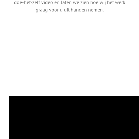
doe-het-zelf video en laten we zien hoe wij het werk
graag voor u uit handen nemen.