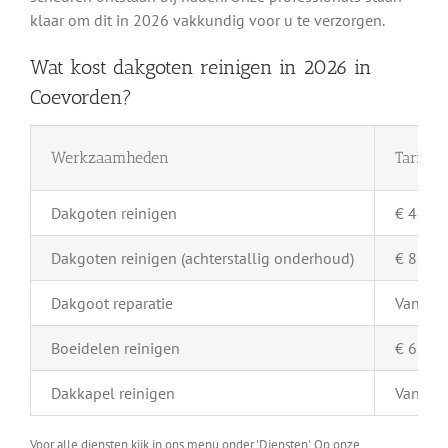
klaar om dit in 2026 vakkundig voor u te verzorgen.
Wat kost dakgoten reinigen in 2026 in
Coevorden?
Werkzaamheden
Tarief 
Dakgoten reinigen
€ 4,- pe
Dakgoten reinigen (achterstallig onderhoud)
€ 8,- pe
Dakgoot reparatie
Vanaf €
Boeidelen reinigen
€ 6,- pe
Dakkapel reinigen
Vanaf €
Voor alle diensten kijk in ons menu onder 'Diensten'. Op onze