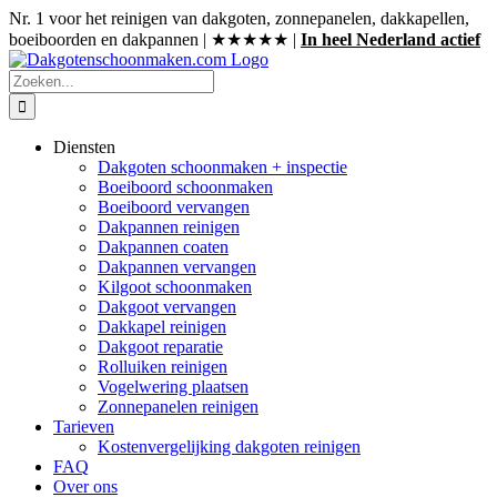
Ga
Nr. 1 voor het reinigen van dakgoten, zonnepanelen, dakkapellen,
naar
boeiboorden en dakpannen | ★★★★★ |
In heel Nederland actief
inhoud
Zoeken
naar:
Diensten
Dakgoten schoonmaken + inspectie
Boeiboord schoonmaken
Boeiboord vervangen
Dakpannen reinigen
Dakpannen coaten
Dakpannen vervangen
Kilgoot schoonmaken
Dakgoot vervangen
Dakkapel reinigen
Dakgoot reparatie
Rolluiken reinigen
Vogelwering plaatsen
Zonnepanelen reinigen
Tarieven
Kostenvergelijking dakgoten reinigen
FAQ
Over ons