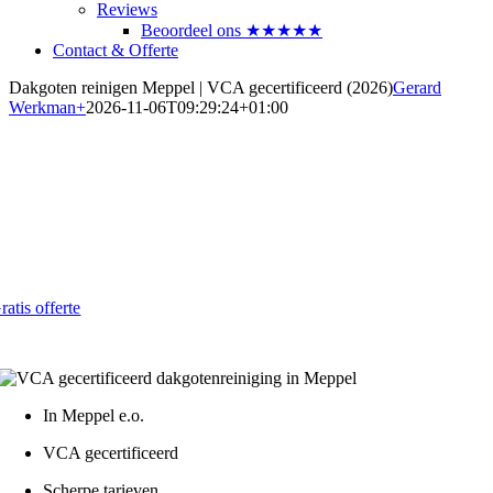
Reviews
Beoordeel ons ★★★★★
Contact & Offerte
Dakgoten reinigen Meppel | VCA gecertificeerd (2026)
Gerard
Werkman
+
2026-11-06T09:29:24+01:00
Dakgoten laten reinigen in Meppel
Betrouwbaar en betaalbaar in 2026
Al vanaf € 4,- per strekkende meter
ratis offerte
atis - Lokaal - VCA gecertificeerd
In Meppel e.o.
VCA gecertificeerd
Scherpe tarieven