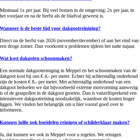
Minimaal 1x per jaar. Bij veel bomen in de omgeving: 2x per jaar, in
het voorjaar en na de herfst als de bladval geweest is.
Wanneer is de beste tijd voor dakgootreiniging?
Direct na de herfst van 2026 (november/december) of aan het eind van
een droge zomer. Dan voorkomt u problemen tijdens het natte najaar.
Wat kost dakgoten schoonmaken?
Een normale dakgootreiniging in Meppel en het schoonmaken van de
dakgoot kost bij ons € 4,- per meter. Echter bij achterstallig onderhoud
zijn de kosten € 8,- per meter. Met achterstallig onderhoud van een
dakgoot bedoelen we dat bijvoorbeeld extreme mosvorming aanwezig
is of de graspollen in de dakgoot groeien. Dan is vanzelfsprekend een
intensievere dakgootreining noodzakelijk, waardoor de kosten hoger
liggen. We vinden het belangrijk om u hier vooraf goed over te
informeren.
Kunnen jullie ook boeidelen reinigen of schilderklaar maken?
Ja, dat kunnen we ook in Meppel voor u regelen. We reinigen