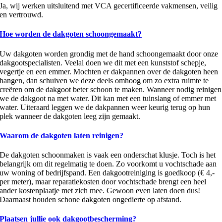
Ja, wij werken uitsluitend met VCA gecertificeerde vakmensen, veilig
en vertrouwd.
Hoe worden de dakgoten schoongemaakt?
Uw dakgoten worden grondig met de hand schoongemaakt door onze
dakgootspecialisten. Veelal doen we dit met een kunststof schepje,
vegertje en een emmer. Mochten er dakpannen over de dakgoten heen
hangen, dan schuiven we deze deels omhoog om zo extra ruimte te
creëren om de dakgoot beter schoon te maken. Wanneer nodig reinigen
we de dakgoot na met water. Dit kan met een tuinslang of emmer met
water. Uiteraard leggen we de dakpannen weer keurig terug op hun
plek wanneer de dakgoten leeg zijn gemaakt.
Waarom de dakgoten laten reinigen?
De dakgoten schoonmaken is vaak een onderschat klusje. Toch is het
belangrijk om dit regelmatig te doen. Zo voorkomt u vochtschade aan
uw woning of bedrijfspand. Een dakgootreiniging is goedkoop (€ 4,-
per meter), maar reparatiekosten door vochtschade brengt een heel
ander kostenplaatje met zich mee. Gewoon even laten doen dus!
Daarnaast houden schone dakgoten ongedierte op afstand.
Plaatsen jullie ook dakgootbescherming?