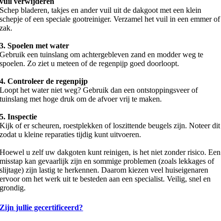
vuil verwijderen
Schep bladeren, takjes en ander vuil uit de dakgoot met een klein
schepje of een speciale gootreiniger. Verzamel het vuil in een emmer of
zak.
3. Spoelen met water
Gebruik een tuinslang om achtergebleven zand en modder weg te
spoelen. Zo ziet u meteen of de regenpijp goed doorloopt.
4. Controleer de regenpijp
Loopt het water niet weg? Gebruik dan een ontstoppingsveer of
tuinslang met hoge druk om de afvoer vrij te maken.
5. Inspectie
Kijk of er scheuren, roestplekken of loszittende beugels zijn. Noteer dit
zodat u kleine reparaties tijdig kunt uitvoeren.
Hoewel u zelf uw dakgoten kunt reinigen, is het niet zonder risico. Een
misstap kan gevaarlijk zijn en sommige problemen (zoals lekkages of
slijtage) zijn lastig te herkennen. Daarom kiezen veel huiseigenaren
ervoor om het werk uit te besteden aan een specialist. Veilig, snel en
grondig.
Zijn jullie gecertificeerd?