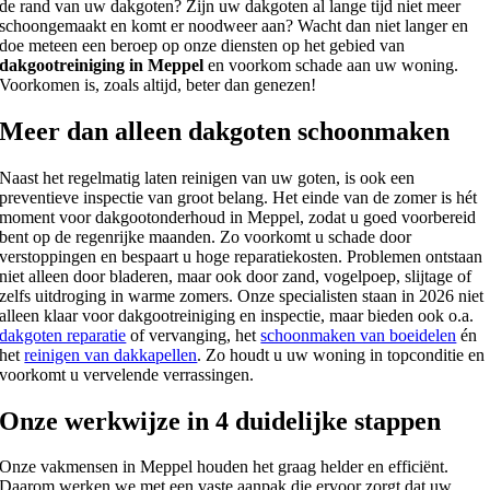
de rand van uw dakgoten? Zijn uw dakgoten al lange tijd niet meer
schoongemaakt en komt er noodweer aan? Wacht dan niet langer en
doe meteen een beroep op onze diensten op het gebied van
dakgootreiniging in Meppel
en voorkom schade aan uw woning.
Voorkomen is, zoals altijd, beter dan genezen!
Meer dan alleen dakgoten schoonmaken
Naast het regelmatig laten reinigen van uw goten, is ook een
preventieve inspectie van groot belang. Het einde van de zomer is hét
moment voor dakgootonderhoud in Meppel, zodat u goed voorbereid
bent op de regenrijke maanden. Zo voorkomt u schade door
verstoppingen en bespaart u hoge reparatiekosten. Problemen ontstaan
niet alleen door bladeren, maar ook door zand, vogelpoep, slijtage of
zelfs uitdroging in warme zomers. Onze specialisten staan in 2026 niet
alleen klaar voor dakgootreiniging en inspectie, maar bieden ook o.a.
dakgoten reparatie
of vervanging, het
schoonmaken van boeidelen
én
het
reinigen van dakkapellen
. Zo houdt u uw woning in topconditie en
voorkomt u vervelende verrassingen.
Onze werkwijze in 4 duidelijke stappen
Onze vakmensen in Meppel houden het graag helder en efficiënt.
Daarom werken we met een vaste aanpak die ervoor zorgt dat uw