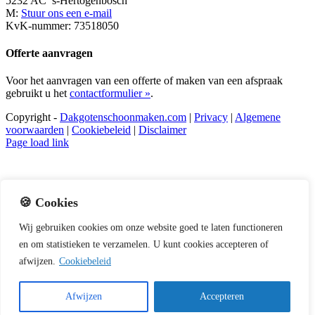
5232 AC ’s-Hertogenbosch
M:
Stuur ons een e-mail
KvK-nummer: 73518050
Offerte aanvragen
Voor het aanvragen van een offerte of maken van een afspraak
gebruikt u het
contactformulier »
.
Copyright -
Dakgotenschoonmaken.com
|
Privacy
|
Algemene
voorwaarden
|
Cookiebeleid
|
Disclaimer
Page load link
Ga
naar
de
bovenkant
🍪 Cookies
Wij
gebruiken
cookies
om
onze
website
goed
te
laten
functioneren
en
om
statistieken
te
verzamelen.
U
kunt
cookies
accepteren of
afwijzen.
Cookiebeleid
Afwijzen
Accepteren