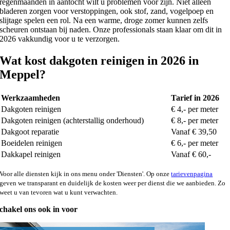
regenmaanden in aantocht wilt u problemen voor zijn. Niet alleen
bladeren zorgen voor verstoppingen, ook stof, zand, vogelpoep en
slijtage spelen een rol. Na een warme, droge zomer kunnen zelfs
scheuren ontstaan bij naden. Onze professionals staan klaar om dit in
2026 vakkundig voor u te verzorgen.
Wat kost dakgoten reinigen in 2026 in
Meppel?
Werkzaamheden
Tarief in 2026
Dakgoten reinigen
€ 4,- per meter
Dakgoten reinigen (achterstallig onderhoud)
€ 8,- per meter
Dakgoot reparatie
Vanaf € 39,50
Boeidelen reinigen
€ 6,- per meter
Dakkapel reinigen
Vanaf € 60,-
Voor alle diensten kijk in ons menu onder 'Diensten'. Op onze
tarievenpagina
geven we transparant en duidelijk de kosten weer per dienst die we aanbieden. Zo
weet u van tevoren wat u kunt verwachten.
chakel ons ook in voor