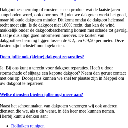
Dakgootbescherming of roosters is een product wat de laatste jaren
aangeboden word, ook door ons. Bij nieuwe dakgoten werkt het goed,
maar bij oude dakgoten minder. Dit komt omdat de dakgoot helemaal
recht moet zijn. Is de dakgoot niet 100% recht, dan kan de wind
makkelijk onder de dakgootbescherming komen met schade tot gevolg.
Laat je dus altijd goed informeren hierover. De kosten van
dakgootbescherming liggen tussen de € 2,- en € 9,50 per meter. Deze
kosten zijn inclusief montagekosten.
Doen jullie ook (kleine) dakgoot reparaties?
Ja. Bij ons kunt u terecht voor dakgoot reparaties. Heeft u door
stormschade of slijtage een kapotte dakgoot? Neem dan gerust contact
met ons op. Doorgaans kunnen we snel ter plaatse zijn in Meppel om
uw dakgoot te repareren.
Welke diensten bieden jullie nog meer aan?
Naast het schoonmaken van dakgoten verzorgen wij ook anderen
diensten die we, als u dit wenst, in één keer mee kunnen nemen.
Hierbij kunt u denken aan:
Rolluiken reinigen