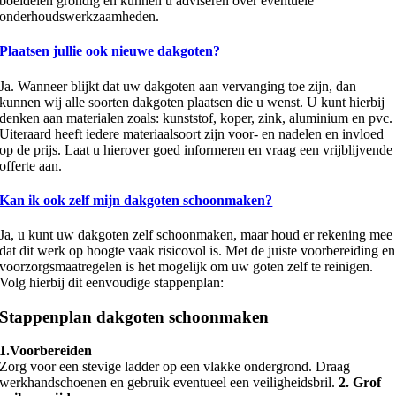
boeidelen grondig en kunnen u adviseren over eventuele
onderhoudswerkzaamheden.
Plaatsen jullie ook nieuwe dakgoten?
Ja. Wanneer blijkt dat uw dakgoten aan vervanging toe zijn, dan
kunnen wij alle soorten dakgoten plaatsen die u wenst. U kunt hierbij
denken aan materialen zoals: kunststof, koper, zink, aluminium en pvc.
Uiteraard heeft iedere materiaalsoort zijn voor- en nadelen en invloed
op de prijs. Laat u hierover goed informeren en vraag een vrijblijvende
offerte aan.
Kan ik ook zelf mijn dakgoten schoonmaken?
Ja, u kunt uw dakgoten zelf schoonmaken, maar houd er rekening mee
dat dit werk op hoogte vaak risicovol is. Met de juiste voorbereiding en
voorzorgsmaatregelen is het mogelijk om uw goten zelf te reinigen.
Volg hierbij dit eenvoudige stappenplan:
Stappenplan dakgoten schoonmaken
1.Voorbereiden
Zorg voor een stevige ladder op een vlakke ondergrond. Draag
werkhandschoenen en gebruik eventueel een veiligheidsbril.
2. Grof