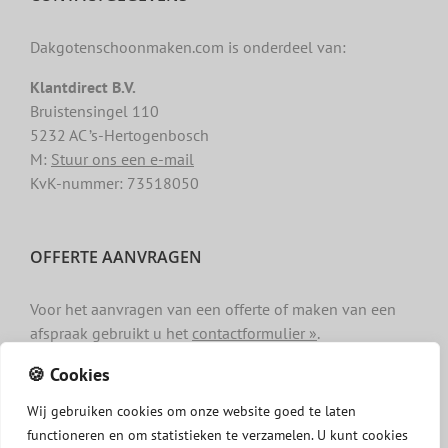
Dakgotenschoonmaken.com is onderdeel van:
Klantdirect B.V.
Bruistensingel 110
5232 AC ’s-Hertogenbosch
M:
Stuur ons een e-mail
KvK-nummer: 73518050
OFFERTE AANVRAGEN
Voor het aanvragen van een offerte of maken van een
afspraak gebruikt u het
contactformulier »
.
🍪 Cookies
Wij
gebruiken
cookies
om
onze
website
goed
te
laten
functioneren
en
om
statistieken
te
verzamelen.
U
kunt
cookies