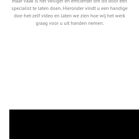
maar vaak is het veiliger en efficiënter om dit door een
specialist te laten doen. Hieronder vindt u een handige
doe-het-zelf video en laten we zien hoe wij het werk
graag voor u uit handen nemen.