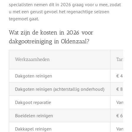
specialisten nemen dit in 2026 graag voor u mee, zodat
u met een gerust gevoel het regenachtige seizoen
tegemoet gaat.
Wat zijn de kosten in 2026 voor
dakgootreiniging in Oldenzaal?
Werkzaamheden
Tarief 
Dakgoten reinigen
€ 4,- pe
Dakgoten reinigen (achterstallig onderhoud)
€ 8,- pe
Dakgoot reparatie
Vanaf €
Boeidelen reinigen
€ 6,- pe
Dakkapel reinigen
Vanaf €