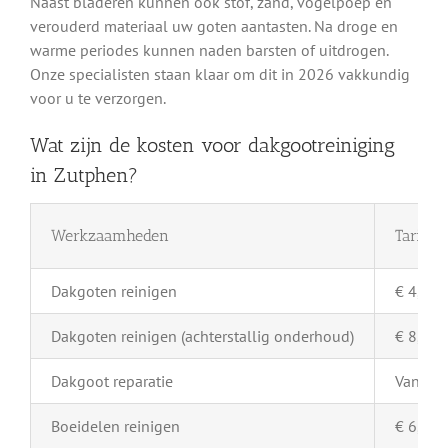
Naast bladeren kunnen ook stof, zand, vogelpoep en
verouderd materiaal uw goten aantasten. Na droge en
warme periodes kunnen naden barsten of uitdrogen.
Onze specialisten staan klaar om dit in 2026 vakkundig
voor u te verzorgen.
Wat zijn de kosten voor dakgootreiniging
in Zutphen?
Werkzaamheden
Tarief 
Dakgoten reinigen
€ 4,- pe
Dakgoten reinigen (achterstallig onderhoud)
€ 8,- pe
Dakgoot reparatie
Vanaf €
Boeidelen reinigen
€ 6,- pe