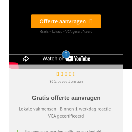
Offerte aanvragen
Gratis – Lokaal – VCA gecertificeerd
92% beveelt ons aan
Gratis offerte aanvragen
Lokale vakmensen
- Binnen 1 werkdag reactie -
VCA gecertificeerd
Uw gegevens worden veilig en versleuteld