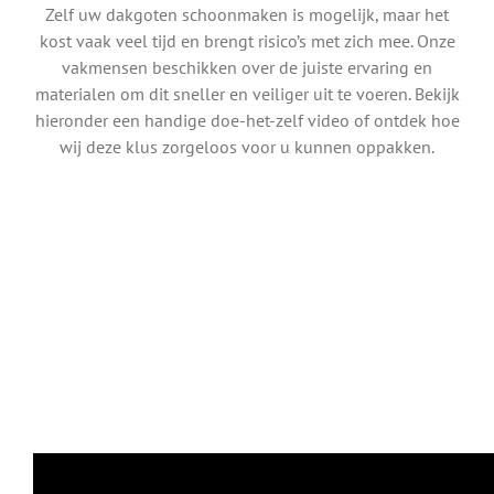
Zelf uw dakgoten schoonmaken is mogelijk, maar het
kost vaak veel tijd en brengt risico’s met zich mee. Onze
vakmensen beschikken over de juiste ervaring en
materialen om dit sneller en veiliger uit te voeren. Bekijk
hieronder een handige doe-het-zelf video of ontdek hoe
wij deze klus zorgeloos voor u kunnen oppakken.