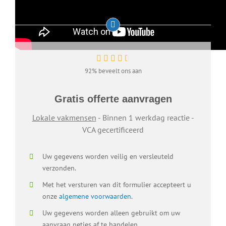
92% beveelt ons aan
Gratis offerte aanvragen
Lokale vakmensen
- Binnen 1 werkdag reactie -
VCA gecertificeerd
Uw gegevens worden veilig en versleuteld
verzonden.
Met het versturen van dit formulier accepteert u
onze
algemene voorwaarden
.
Uw gegevens worden alleen gebruikt om uw
aanvraag netjes af te handelen.