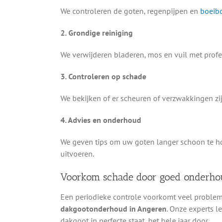
We controleren de goten, regenpijpen en
boeib
2. Grondige reiniging
We verwijderen bladeren, mos en vuil met profe
3. Controleren op schade
We bekijken of er scheuren of verzwakkingen zij
4. Advies en onderhoud
We geven tips om uw goten langer schoon te h
uitvoeren.
Voorkom schade door goed onderho
Een periodieke controle voorkomt veel problem
dakgootonderhoud in Angeren
. Onze experts le
dakgoot in perfecte staat, het hele jaar door.