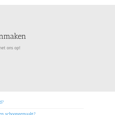
oonmaken
met ons op!
rd?
ten schoongemaakt?