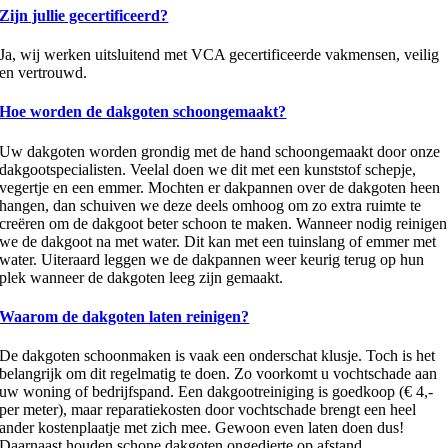
Zijn jullie gecertificeerd?
Ja, wij werken uitsluitend met VCA gecertificeerde vakmensen, veilig
en vertrouwd.
Hoe worden de dakgoten schoongemaakt?
Uw dakgoten worden grondig met de hand schoongemaakt door onze
dakgootspecialisten. Veelal doen we dit met een kunststof schepje,
vegertje en een emmer. Mochten er dakpannen over de dakgoten heen
hangen, dan schuiven we deze deels omhoog om zo extra ruimte te
creëren om de dakgoot beter schoon te maken. Wanneer nodig reinigen
we de dakgoot na met water. Dit kan met een tuinslang of emmer met
water. Uiteraard leggen we de dakpannen weer keurig terug op hun
plek wanneer de dakgoten leeg zijn gemaakt.
Waarom de dakgoten laten reinigen?
De dakgoten schoonmaken is vaak een onderschat klusje. Toch is het
belangrijk om dit regelmatig te doen. Zo voorkomt u vochtschade aan
uw woning of bedrijfspand. Een dakgootreiniging is goedkoop (€ 4,-
per meter), maar reparatiekosten door vochtschade brengt een heel
ander kostenplaatje met zich mee. Gewoon even laten doen dus!
Daarnaast houden schone dakgoten ongedierte op afstand.