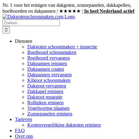
Ga
Nr. 1 voor het reinigen van dakgoten, zonnepanelen, dakkapellen,
naar
boeiboorden en dakpannen | ★★★★★ |
In heel Nederland actief
inhoud
Zoeken
naar:
Diensten
Dakgoten schoonmaken + inspectie
Boeiboord schoonmaken
Boeiboord vervangen
Dakpannen reinigen
Dakpannen coaten
Dakpannen vervangen
Kilgoot schoonmaken
Dakgoot vervangen
Dakkapel reinigen
Dakgoot reparatie
Rolluiken reinigen
Vogelwering plaatsen
Zonnepanelen reinigen
Tarieven
Kostenvergelijking dakgoten reinigen
FAQ
Over ons