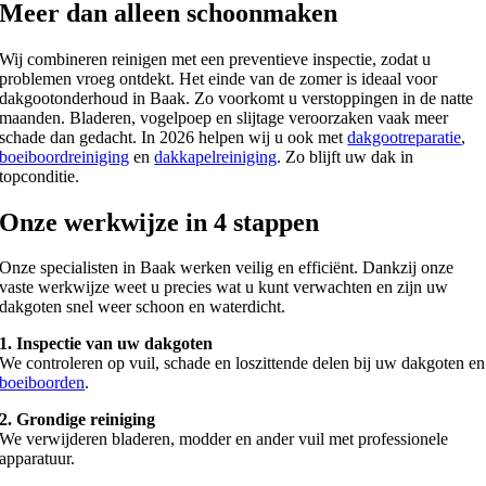
Meer dan alleen schoonmaken
Wij combineren reinigen met een preventieve inspectie, zodat u
problemen vroeg ontdekt. Het einde van de zomer is ideaal voor
dakgootonderhoud in Baak. Zo voorkomt u verstoppingen in de natte
maanden. Bladeren, vogelpoep en slijtage veroorzaken vaak meer
schade dan gedacht. In 2026 helpen wij u ook met
dakgootreparatie
,
boeiboordreiniging
en
dakkapelreiniging
. Zo blijft uw dak in
topconditie.
Onze werkwijze in 4 stappen
Onze specialisten in Baak werken veilig en efficiënt. Dankzij onze
vaste werkwijze weet u precies wat u kunt verwachten en zijn uw
dakgoten snel weer schoon en waterdicht.
1. Inspectie van uw dakgoten
We controleren op vuil, schade en loszittende delen bij uw dakgoten en
boeiboorden
.
2. Grondige reiniging
We verwijderen bladeren, modder en ander vuil met professionele
apparatuur.