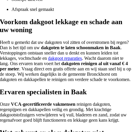
Afspraak snel gemaakt
Voorkom dakgoot lekkage en schade aan
uw woning
Heeft u gemerkt dat uw dakgoten vol zitten of overstromen bij regen?
Dan is het tijd om uw
dakgoten te laten schoonmaken in Baak
.
Verstoppingen ontstaan sneller dan u denkt en kunnen leiden tot
lekkages, vochtschade en
dakgoot reparaties
. Wacht daarom niet te
lang. Ons ervaren team voert het
dakgoten reinigen al uit vanaf € 4
per meter
. Vraag direct een gratis offerte aan en wij staan snel bij u op
de stoep. Wij werken dagelijks in de gemeente Bronckhorst om
dakgoten en dakkapellen te reinigen om verdere schade te voorkomen.
Ervaren specialisten in Baak
Onze
VCA-gecertificeerde vakmensen
reinigen dakgoten,
regenpijpen en dakkapellen veilig en grondig. Met krachtige
dakgootstofzuigers verwijderen wij vuil, bladeren en zand, zodat uw
regenafvoer goed blijft functioneren en lekkage geen kans krijgt.