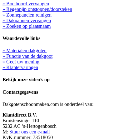
» Boeiboord vervangen
» Regenpijp ontstoppen/doorsteken
» Zonnepanelen reinigen
» Dakpannen vervangen
» Zoeken op plaatsnaam
Waardevolle links
» Materialen dakgoten
» Functie van de dakgoot
» Geef uw mening
» Klantervaringen
Bekijk onze video’s op
Contactgegevens
Dakgotenschoonmaken.com is onderdeel van:
Klantdirect B.V.
Bruistensingel 110
5232 AC ’s-Hertogenbosch
M:
Stuur ons een e-mail
KvK-nummer: 73518050