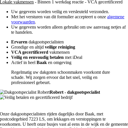
Lokale vakmensen
- Binnen 1 werkdag reactie - VCA gecertificeerd
Uw gegevens worden veilig en versleuteld verzonden.
Met het versturen van dit formulier accepteert u onze
algemene
voorwaarden
.
Uw gegevens worden alleen gebruikt om uw aanvraag netjes af
te handelen.
Ervaren
dakgootspecialisten
Grondige en altijd
veilige reiniging
VCA gecertificeerd
vakmensen
Veilig en eenvoudig betalen
met iDeal
Actief in heel
Baak
en omgeving
Regelmatig uw dakgoten schoonmaken voorkomt dure
schade. Wij zorgen ervoor dat het snel, veilig en
professioneel gebeurt.
Robert - dakgootspecialist
Onze dakgootspecialisten rijden dagelijks door Baak, met
postcodegebied 7223 LS, om lekkages en verstoppingen te
voorkomen. U heeft onze busjes vast al eens in de wijk en de gemeent