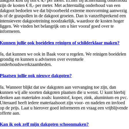
dakgoot kost bij ons € 4,- per meter. Echter bij achterstallig onderhoud
zijn de kosten € 8,- per meter. Met achterstallig onderhoud van een
dakgoot bedoelen we dat bijvoorbeeld extreme mosvorming aanwezig
is of de graspollen in de dakgoot groeien. Dan is vanzelfsprekend een
intensievere dakgootreining noodzakelijk, waardoor de kosten hoger
liggen. We vinden het belangrijk om u hier vooraf goed over te
informeren.
Kunnen jullie ook boeidelen reinigen of schilderklaar maken?
Ja, dat kunnen we ook in Baak voor u regelen. We reinigen boeidelen
grondig en kunnen u adviseren over eventuele
onderhoudswerkzaamheden.
Plaatsen jullie ook nieuwe dakgoten?
Ja. Wanneer blijkt dat uw dakgoten aan vervanging toe zijn, dan
kunnen wij alle soorten dakgoten plaatsen die u wenst. U kunt hierbij
denken aan materialen zoals: kunststof, koper, zink, aluminium en pvc.
Uiteraard heeft iedere materiaalsoort zijn voor- en nadelen en invloed
op de prijs. Laat u hierover goed informeren en vraag een vrijblijvende
offerte aan.
Kan ik ook zelf mijn dakgoten schoonmaken?