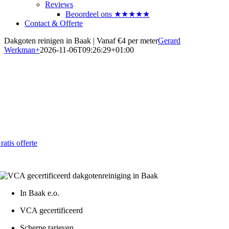
Reviews
Beoordeel ons ★★★★★
Contact & Offerte
Dakgoten reinigen in Baak | Vanaf €4 per meter
Gerard
Werkman
+
2026-11-06T09:26:29+01:00
Dakgoten laten reinigen in Baak
Voorkom lekkage en schade in 2026
Al vanaf € 4,- per strekkende meter
ratis offerte
atis - Lokaal - VCA gecertificeerd
In Baak e.o.
VCA gecertificeerd
Scherpe tarieven