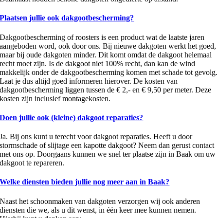
Plaatsen jullie ook dakgootbescherming?
Dakgootbescherming of roosters is een product wat de laatste jaren
aangeboden word, ook door ons. Bij nieuwe dakgoten werkt het goed,
maar bij oude dakgoten minder. Dit komt omdat de dakgoot helemaal
recht moet zijn. Is de dakgoot niet 100% recht, dan kan de wind
makkelijk onder de dakgootbescherming komen met schade tot gevolg.
Laat je dus altijd goed informeren hierover. De kosten van
dakgootbescherming liggen tussen de € 2,- en € 9,50 per meter. Deze
kosten zijn inclusief montagekosten.
Doen jullie ook (kleine) dakgoot reparaties?
Ja. Bij ons kunt u terecht voor dakgoot reparaties. Heeft u door
stormschade of slijtage een kapotte dakgoot? Neem dan gerust contact
met ons op. Doorgaans kunnen we snel ter plaatse zijn in Baak om uw
dakgoot te repareren.
Welke diensten bieden jullie nog meer aan in Baak?
Naast het schoonmaken van dakgoten verzorgen wij ook anderen
diensten die we, als u dit wenst, in één keer mee kunnen nemen.