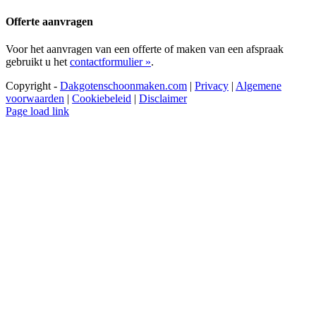
Offerte aanvragen
Voor het aanvragen van een offerte of maken van een afspraak
gebruikt u het
contactformulier »
.
Copyright -
Dakgotenschoonmaken.com
|
Privacy
|
Algemene
voorwaarden
|
Cookiebeleid
|
Disclaimer
Page load link
Ga
naar
de
bovenkant