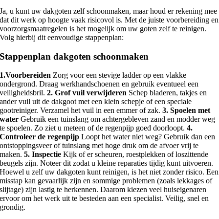
Ja, u kunt uw dakgoten zelf schoonmaken, maar houd er rekening mee
dat dit werk op hoogte vaak risicovol is. Met de juiste voorbereiding en
voorzorgsmaatregelen is het mogelijk om uw goten zelf te reinigen.
Volg hierbij dit eenvoudige stappenplan:
Stappenplan dakgoten schoonmaken
1.Voorbereiden
Zorg voor een stevige ladder op een vlakke
ondergrond. Draag werkhandschoenen en gebruik eventueel een
veiligheidsbril.
2. Grof vuil verwijderen
Schep bladeren, takjes en
ander vuil uit de dakgoot met een klein schepje of een speciale
gootreiniger. Verzamel het vuil in een emmer of zak.
3. Spoelen met
water
Gebruik een tuinslang om achtergebleven zand en modder weg
te spoelen. Zo ziet u meteen of de regenpijp goed doorloopt.
4.
Controleer de regenpijp
Loopt het water niet weg? Gebruik dan een
ontstoppingsveer of tuinslang met hoge druk om de afvoer vrij te
maken.
5. Inspectie
Kijk of er scheuren, roestplekken of loszittende
beugels zijn. Noteer dit zodat u kleine reparaties tijdig kunt uitvoeren.
Hoewel u zelf uw dakgoten kunt reinigen, is het niet zonder risico. Een
misstap kan gevaarlijk zijn en sommige problemen (zoals lekkages of
slijtage) zijn lastig te herkennen. Daarom kiezen veel huiseigenaren
ervoor om het werk uit te besteden aan een specialist. Veilig, snel en
grondig.