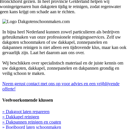
Bronckhorst gezien. In heel provincie Gelderland helpen wij
woningeigenaren hun dakgoten tijdig te reinigen, zodat regenwater
geen kans krijgt om schade aan te richten.
In bijna heel Nederland kunnen zowel particulieren als bedrijven
gebruikmaken van onze professionele reinigingsservices. Zelf uw
dakgoten schoonmaken of uw dakkapel, zonnepanelen en
dakpannen reinigen is niet alleen een tijdrovende klus, maar kan ook
gevaarlijk zijn. Laat het daarom aan ons over.
Wij beschikken over specialistisch materiaal en de juiste kennis om
uw dakgoten, dakkapel, zonnepanelen en dakpannen grondig en
veilig schoon te maken.
Neem gerust contact met ons op voor advies en een vrijblijvende
offerte!
Veelvoorkomende klussen
» Dakgoot laten repareren
» Dakkapel reinigen
» Dakpannen reinigen en coaten
» Boeiboord laten schoonmaken