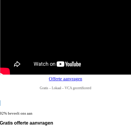
Offerte aanvragen
Gratis – Lokaal – VCA gecertificeerd
92% beveelt ons aan
Gratis offerte aanvragen