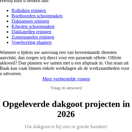
Hierbij kunt u denken aan:
Rolluiken reinigen
Boeiboorden schoonmaken
Dakpannen reinigen
Kilgoten schoonmaken
Dakkapellen reinigen
Zonnepanelen reinigen
Vogelwering plaatsen
Wanneer u tijdens uw aanvraag een van bovenstaande diensten
aanvinkt, dan zorgen wij direct voor een passende offerte. Offerte
akkoord? Dan plannen we samen met u een afspraak in. Ons team uit
Baak kan vaak binnen enkele werkdagen als de werkzaamheden voor
u uitvoeren.
Meer veelgestelde vragen
Vraag en antwoord
Opgeleverde dakgoot projecten in
2026
Uw dakgoot is bij ons in goede handen!