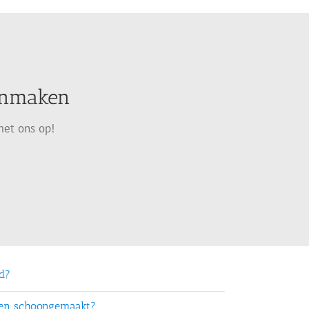
oonmaken
met ons op!
rd?
ten schoongemaakt?