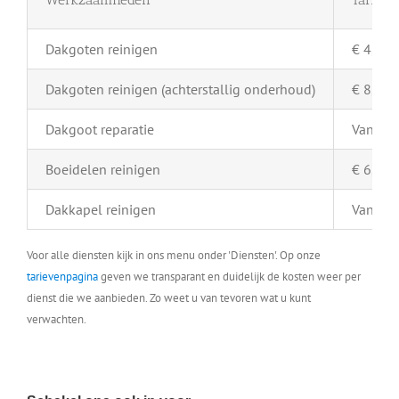
Dakgoten reinigen
€ 4,- pe
Dakgoten reinigen (achterstallig onderhoud)
€ 8,- pe
Dakgoot reparatie
Vanaf €
Boeidelen reinigen
€ 6,- pe
Dakkapel reinigen
Vanaf €
Voor alle diensten kijk in ons menu onder 'Diensten'. Op onze
tarievenpagina
geven we transparant en duidelijk de kosten weer per
dienst die we aanbieden. Zo weet u van tevoren wat u kunt
verwachten.