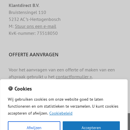
Klantdirect B.V.
Bruistensingel 110
5232 AC ’s-Hertogenbosch
M:
Stuur ons een e-mail
KvK-nummer: 73518050
OFFERTE AANVRAGEN
Voor het aanvragen van een offerte of maken van een
afspraak gebruikt u het
contactformulier »
.
🍪 Cookies
Wij
gebruiken
cookies
om
onze
website
goed
te
laten
functioneren
en
om
statistieken
te
verzamelen.
U
kunt
cookies
accepteren of afwijzen.
Cookiebeleid
Copyright -
Dakgotenschoonmaken.com
|
Privacy
|
Algemene
voorwaarden
|
Cookiebeleid
|
Disclaimer
Afwijzen
Accepteren