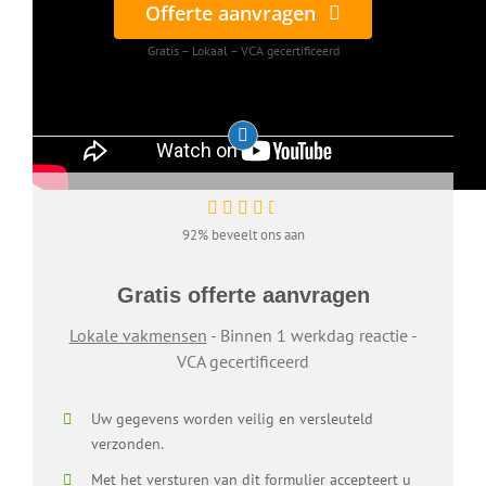
Offerte aanvragen
Gratis – Lokaal – VCA gecertificeerd
92% beveelt ons aan
Gratis offerte aanvragen
Lokale vakmensen
- Binnen 1 werkdag reactie -
VCA gecertificeerd
Uw gegevens worden veilig en versleuteld
verzonden.
Met het versturen van dit formulier accepteert u