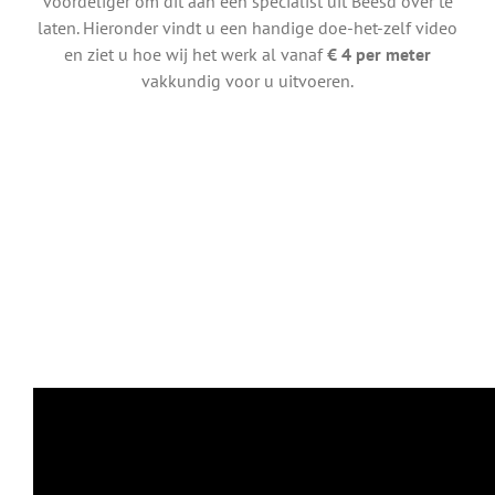
voordeliger om dit aan een specialist uit Beesd over te
laten. Hieronder vindt u een handige doe-het-zelf video
en ziet u hoe wij het werk al vanaf
€ 4 per meter
vakkundig voor u uitvoeren.