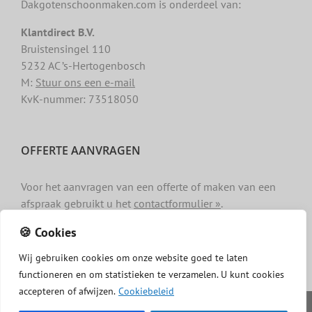
Dakgotenschoonmaken.com is onderdeel van:
Klantdirect B.V.
Bruistensingel 110
5232 AC ’s-Hertogenbosch
M:
Stuur ons een e-mail
KvK-nummer: 73518050
OFFERTE AANVRAGEN
Voor het aanvragen van een offerte of maken van een
afspraak gebruikt u het
contactformulier »
.
🍪 Cookies
Wij
gebruiken
cookies
om
onze
website
goed
te
laten
functioneren
en
om
statistieken
te
verzamelen.
U
kunt
cookies
accepteren of afwijzen.
Cookiebeleid
Copyright -
Dakgotenschoonmaken.com
|
Privacy
|
Algemene