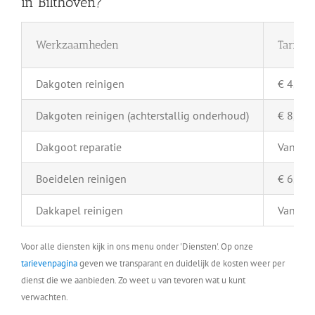
in Bilthoven?
Werkzaamheden
Tarief 
Dakgoten reinigen
€ 4,- pe
Dakgoten reinigen (achterstallig onderhoud)
€ 8,- pe
Dakgoot reparatie
Vanaf €
Boeidelen reinigen
€ 6,- pe
Dakkapel reinigen
Vanaf €
Voor alle diensten kijk in ons menu onder 'Diensten'. Op onze
tarievenpagina
geven we transparant en duidelijk de kosten weer per
dienst die we aanbieden. Zo weet u van tevoren wat u kunt
verwachten.