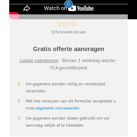
92% beveelt ons aan
Gratis offerte aanvragen
Lokale vakmensen
- Binnen 1 werkdag reactie -
VCA gecertificeerd
Uw gegevens worden veilig en versleuteld
verzonden.
Met het versturen van dit formulier accepteert u
onze
algemene voorwaarden
.
Uw gegevens worden alleen gebruikt om uw
aanvraag netjes af te handelen.