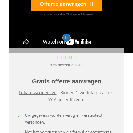
Offerte aanvragen
Gratis – Lokaal – VCA gecertificeerd
92% beveelt ons aan
Gratis offerte aanvragen
Lokale vakmensen
- Binnen 1 werkdag reactie -
VCA gecertificeerd
Uw gegevens worden veilig en versleuteld
verzonden.
Met het versturen van dit formulier accepteert u