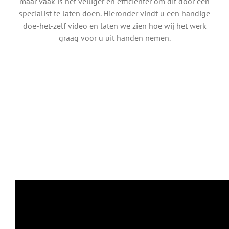
maar vaak is het veiliger en efficiënter om dit door een
specialist te laten doen. Hieronder vindt u een handige
doe-het-zelf video en laten we zien hoe wij het werk
graag voor u uit handen nemen.