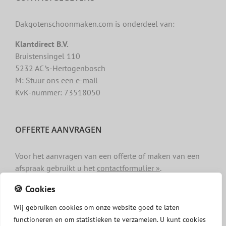
Dakgotenschoonmaken.com is onderdeel van:
Klantdirect B.V.
Bruistensingel 110
5232 AC ’s-Hertogenbosch
M:
Stuur ons een e-mail
KvK-nummer: 73518050
OFFERTE AANVRAGEN
Voor het aanvragen van een offerte of maken van een
afspraak gebruikt u het
contactformulier »
.
🍪 Cookies
Wij
gebruiken
cookies
om
onze
website
goed
te
laten
functioneren
en
om
statistieken
te
verzamelen.
U
kunt
cookies