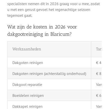
specialisten nemen dit in 2026 graag voor u mee, zodat
u met een gerust gevoel het regenachtige seizoen
tegemoet gaat.
Wat zijn de kosten in 2026 voor
dakgootreiniging in Blaricum?
Werkzaamheden
Tarief 
Dakgoten reinigen
€ 4,- pe
Dakgoten reinigen (achterstallig onderhoud)
€ 8,- pe
Dakgoot reparatie
Vanaf €
Boeidelen reinigen
€ 6,- pe
Dakkapel reinigen
Vanaf €