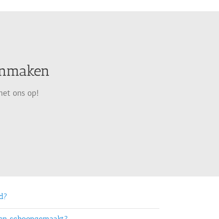
oonmaken
met ons op!
rd?
ten schoongemaakt?