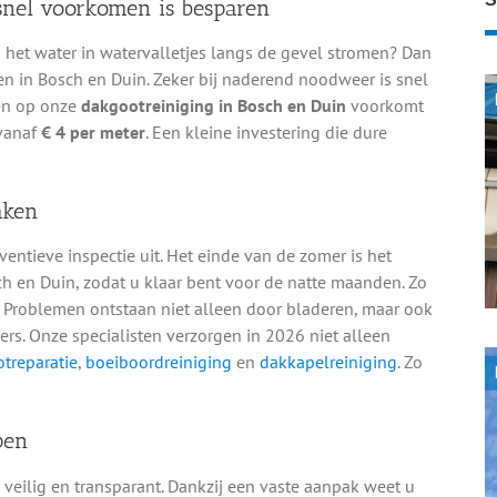
 snel voorkomen is besparen
u het water in watervalletjes langs de gevel stromen? Dan
n in Bosch en Duin. Zeker bij naderend noodweer is snel
oen op onze
dakgootreiniging in Bosch en Duin
voorkomt
 vanaf
€ 4 per meter
. Een kleine investering die dure
aken
ntieve inspectie uit. Het einde van de zomer is het
 en Duin, zodat u klaar bent voor de natte maanden. Zo
Problemen ontstaan niet alleen door bladeren, maar ook
rs. Onze specialisten verzorgen in 2026 niet alleen
treparatie
,
boeiboordreiniging
en
dakkapelreiniging
. Zo
pen
eilig en transparant. Dankzij een vaste aanpak weet u