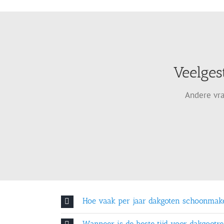
Veelges
Andere vra
Hoe vaak per jaar dakgoten schoonmak
Wanneer is de beste tijd voor dakgootre