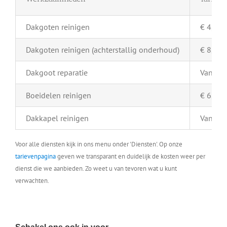
Dakgoten reinigen
€ 4,- pe
Dakgoten reinigen (achterstallig onderhoud)
€ 8,- pe
Dakgoot reparatie
Vanaf €
Boeidelen reinigen
€ 6,- pe
Dakkapel reinigen
Vanaf €
Voor alle diensten kijk in ons menu onder 'Diensten'. Op onze
tarievenpagina
geven we transparant en duidelijk de kosten weer per
dienst die we aanbieden. Zo weet u van tevoren wat u kunt
verwachten.