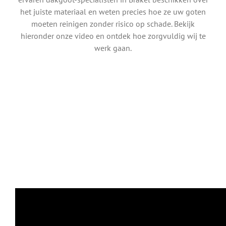
het juiste materiaal en weten precies hoe ze uw goten
moeten reinigen zonder risico op schade. Bekijk
hieronder onze video en ontdek hoe zorgvuldig wij te
werk gaan.