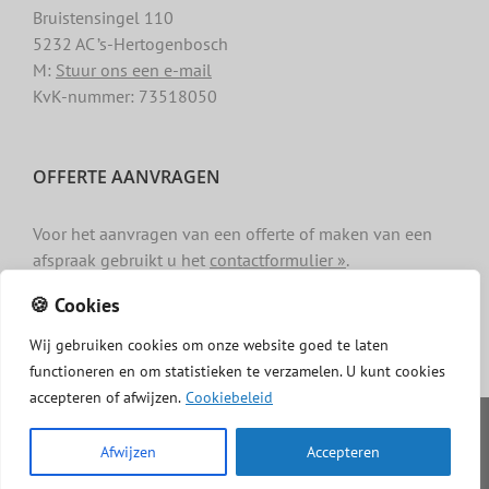
Bruistensingel 110
5232 AC ’s-Hertogenbosch
M:
Stuur ons een e-mail
KvK-nummer: 73518050
OFFERTE AANVRAGEN
Voor het aanvragen van een offerte of maken van een
afspraak gebruikt u het
contactformulier »
.
🍪 Cookies
Wij
gebruiken
cookies
om
onze
website
goed
te
laten
functioneren
en
om
statistieken
te
verzamelen.
U
kunt
cookies
accepteren of afwijzen.
Cookiebeleid
Copyright -
Dakgotenschoonmaken.com
|
Privacy
|
Algemene
voorwaarden
|
Cookiebeleid
|
Disclaimer
Afwijzen
Accepteren