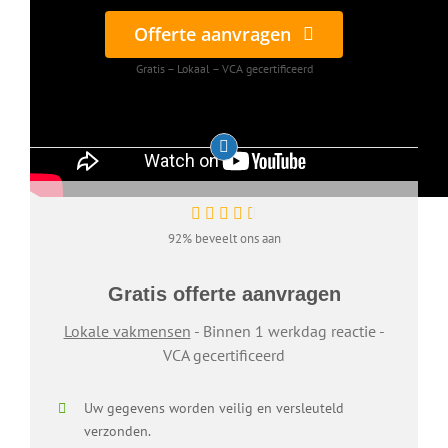
Offerte aanvragen
Gratis – Lokaal – VCA gecertificeerd
92% beveelt ons aan
Gratis offerte aanvragen
Lokale vakmensen
- Binnen 1 werkdag reactie -
VCA gecertificeerd
Uw gegevens worden veilig en versleuteld
verzonden.