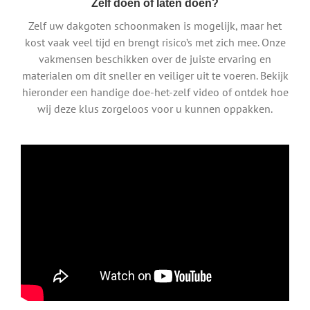
Zelf doen of laten doen?
Zelf uw dakgoten schoonmaken is mogelijk, maar het
kost vaak veel tijd en brengt risico’s met zich mee. Onze
vakmensen beschikken over de juiste ervaring en
materialen om dit sneller en veiliger uit te voeren. Bekijk
hieronder een handige doe-het-zelf video of ontdek hoe
wij deze klus zorgeloos voor u kunnen oppakken.