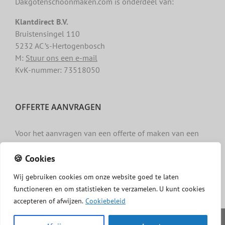
Dakgotenschoonmaken.com is onderdeel van:
Klantdirect B.V.
Bruistensingel 110
5232 AC ’s-Hertogenbosch
M:
Stuur ons een e-mail
KvK-nummer: 73518050
OFFERTE AANVRAGEN
Voor het aanvragen van een offerte of maken van een
afspraak gebruikt u het
contactformulier »
.
🍪 Cookies
Wij
gebruiken
cookies
om
onze
website
goed
te
laten
functioneren
en
om
statistieken
te
verzamelen.
U
kunt
cookies
accepteren of afwijzen.
Cookiebeleid
Copyright -
Dakgotenschoonmaken.com
|
Privacy
|
Algemene