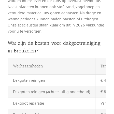
worden intensiever en de kans op overlast neemt toe.
Naast bladeren kunnen ook stof, zand, vogelpoep en
verouderd materiaal uw goten aantasten. Na droge en
warme periodes kunnen naden barsten of uitdrogen.
Onze specialisten staan klaar om dit in 2026 vakkundig
voor u te verzorgen.
Wat zijn de kosten voor dakgootreiniging
in Breukelen?
Werkzaamheden
Tarief 
Dakgoten reinigen
€ 4,- pe
Dakgoten reinigen (achterstallig onderhoud)
€ 8,- pe
Dakgoot reparatie
Vanaf €