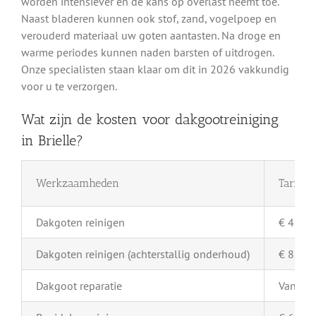
worden intensiever en de kans op overlast neemt toe.
Naast bladeren kunnen ook stof, zand, vogelpoep en
verouderd materiaal uw goten aantasten. Na droge en
warme periodes kunnen naden barsten of uitdrogen.
Onze specialisten staan klaar om dit in 2026 vakkundig
voor u te verzorgen.
Wat zijn de kosten voor dakgootreiniging
in Brielle?
Werkzaamheden
Tarief 
Dakgoten reinigen
€ 4,- pe
Dakgoten reinigen (achterstallig onderhoud)
€ 8,- pe
Dakgoot reparatie
Vanaf €