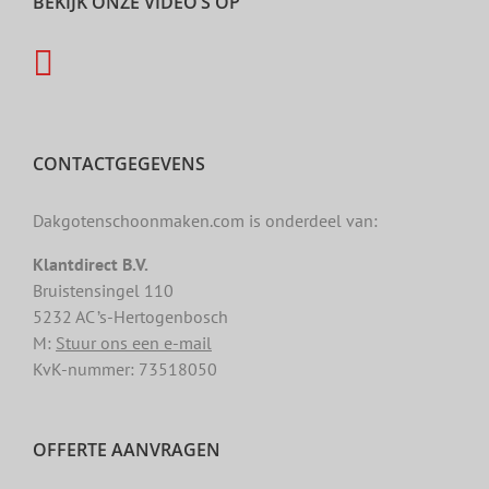
BEKIJK ONZE VIDEO’S OP
CONTACTGEGEVENS
Dakgotenschoonmaken.com is onderdeel van:
Klantdirect B.V.
Bruistensingel 110
5232 AC ’s-Hertogenbosch
M:
Stuur ons een e-mail
KvK-nummer: 73518050
OFFERTE AANVRAGEN