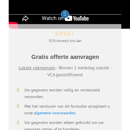
92% beveelt ons aan
Gratis offerte aanvragen
Lokale vakmensen
- Binnen 1 werkdag reactie -
VCA gecertificeerd
Uw gegevens worden veilig en versleuteld
verzonden.
Met het versturen van dit formulier accepteert u
onze
algemene voorwaarden
.
Uw gegevens worden alleen gebruikt om uw
aanvraag netjes af te handelen.