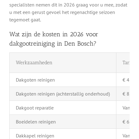
specialisten nemen dit in 2026 graag voor u mee, zodat
u met een gerust gevoel het regenachtige seizoen
tegemoet gaat.
Wat zijn de kosten in 2026 voor
dakgootreiniging in Den Bosch?
Werkzaamheden
Tarief 
Dakgoten reinigen
€ 4,- pe
Dakgoten reinigen (achterstallig onderhoud)
€ 8,- pe
Dakgoot reparatie
Vanaf €
Boeidelen reinigen
€ 6,- pe
Dakkapel reinigen
Vanaf €