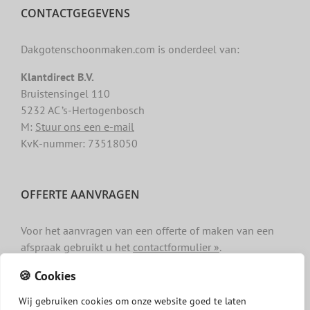
CONTACTGEGEVENS
Dakgotenschoonmaken.com is onderdeel van:
Klantdirect B.V.
Bruistensingel 110
5232 AC ’s-Hertogenbosch
M:
Stuur ons een e-mail
KvK-nummer: 73518050
OFFERTE AANVRAGEN
Voor het aanvragen van een offerte of maken van een
afspraak gebruikt u het
contactformulier »
.
🍪 Cookies
Wij
gebruiken
cookies
om
onze
website
goed
te
laten