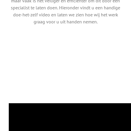
maar vaak is het veiliger en efficiënter om dit door een
specialist te laten doen. Hieronder vindt u een handige
doe-het-zelf video en laten we zien hoe wij het werk
graag voor u uit handen nemen.