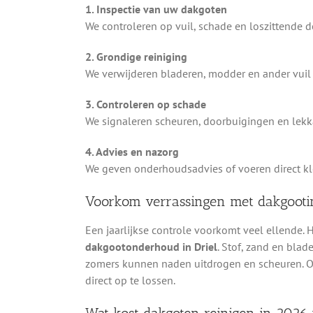
1. Inspectie van uw dakgoten
We controleren op vuil, schade en loszittende 
2. Grondige reiniging
We verwijderen bladeren, modder en ander vuil 
3. Controleren op schade
We signaleren scheuren, doorbuigingen en lekka
4. Advies en nazorg
We geven onderhoudsadvies of voeren direct kle
Voorkom verrassingen met dakgooti
Een jaarlijkse controle voorkomt veel ellende.
dakgootonderhoud in Driel
. Stof, zand en bla
zomers kunnen naden uitdrogen en scheuren. O
direct op te lossen.
Wat kost dakgoten reinigen in 2026 