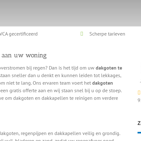
VCA gecertificeerd
Scherpe tarieven
e aan uw woning
overstromen bij regen? Dan is het tijd om uw
dakgoten te
staan sneller dan u denkt en kunnen leiden tot lekkages,
om niet te lang. Ons ervaren team voert het
dakgoten
t een gratis offerte aan en wij staan snel bij u op de stoep.
we om dakgoten en dakkapellen te reinigen om verdere
9
Z
dakgoten, regenpijpen en dakkapellen veilig en grondig.
ij vuil, bladeren en zand, zodat uw regenafvoer goed