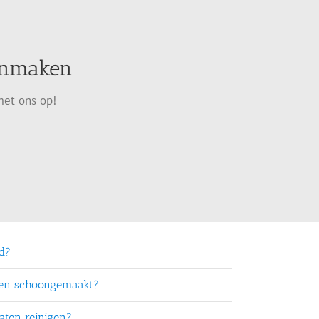
oonmaken
met ons op!
rd?
ten schoongemaakt?
aten reinigen?