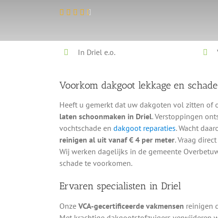
In Driel e.o.
Voorkom dakgoot lekkage en schad
Heeft u gemerkt dat uw dakgoten vol zitten of 
laten schoonmaken in Driel
. Verstoppingen ont
vochtschade en
dakgoot reparaties
. Wacht daar
reinigen al uit vanaf € 4 per meter
. Vraag direc
Wij werken dagelijks in de gemeente Overbetu
schade te voorkomen.
Ervaren specialisten in Driel
Onze
VCA-gecertificeerde vakmensen
reinigen 
Met krachtige dakgootstofzuigers verwijderen w