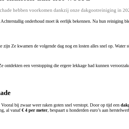
schade hebben voorkomen dankzij onze dakgootreiniging in 20
 Achterstallig onderhoud moet ik eerlijk bekennen. Na hun reiniging b
t te zijn Ze kwamen de volgende dag nog en losten alles snel op. Water
 Ze ontdekten een verstopping die ergere lekkage had kunnen veroorzak
hade
Vooral bij zwaar weer raken goten snel verstopt. Door op tijd een
dakg
ng, al vanaf
€ 4 per meter
, bespaart u honderden euro’s aan herstelwer