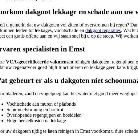
oorkom dakgoot lekkage en schade aan uw 
eft u gemerkt dat uw dakgoten vol zitten of overstromen bij regen? Dan
 kunnen leiden tot lekkages, vochtschade en
dakgoot reparaties
. Wacht 
rect een gratis offerte aan en wij staan snel bij u op de stoep. Wij we
rvaren specialisten in Emst
nze
VCA-gecertificeerde vakmensen
reinigen dakgoten, regenpijpen e
dat uw regenafvoer goed blijft functioneren en lekkage geen kans krijgt
at gebeurt er als u dakgoten niet schoonma
or bladeren, zand en vogelpoep kan het water niet goed meer weglopen. 
Vochtschade aan muren of plafonds
Schimmelvorming en houtrot
Overlopende regenpijpen en boeidelen
Hoge herstelkosten na lekkage
or uw dakgoten tijdig te laten reinigen in Emst voorkomt u dure schad