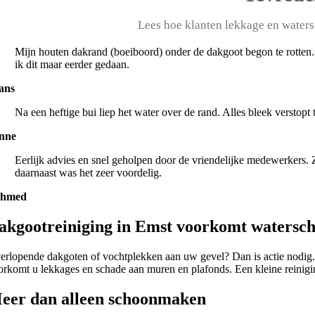
Lees hoe klanten lekkage en water
Mijn houten dakrand (boeiboord) onder de dakgoot begon te rotten.
ik dit maar eerder gedaan.
ans
Na een heftige bui liep het water over de rand. Alles bleek verstop
nne
Eerlijk advies en snel geholpen door de vriendelijke medewerkers.
daarnaast was het zeer voordelig.
chmed
akgootreiniging in Emst voorkomt watersc
erlopende dakgoten of vochtplekken aan uw gevel? Dan is actie nodig. 
orkomt u lekkages en schade aan muren en plafonds. Een kleine reinigi
eer dan alleen schoonmaken