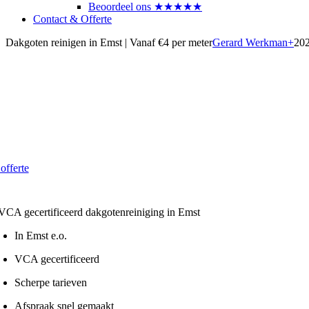
Beoordeel ons ★★★★★
Contact & Offerte
Dakgoten reinigen in Emst | Vanaf €4 per meter
Gerard Werkman
+
20
akgoten laten reinigen in Emst
orkom lekkage en schade in 2026
 vanaf € 4,- per strekkende meter
 offerte
 Lokaal - VCA gecertificeerd
In Emst e.o.
VCA gecertificeerd
Scherpe tarieven
Afspraak snel gemaakt