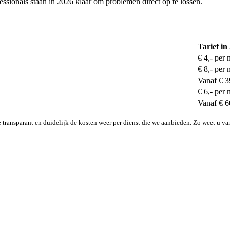
sionals staan in 2026 klaar om problemen direct op te lossen.
Tarief in
€ 4,- per 
€ 8,- per 
Vanaf € 3
€ 6,- per 
Vanaf € 6
transparant en duidelijk de kosten weer per dienst die we aanbieden. Zo weet u va