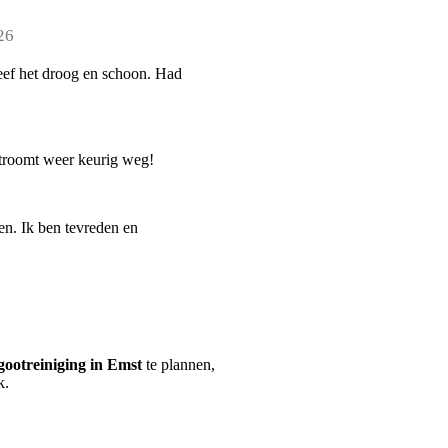
26
leef het droog en schoon. Had
 stroomt weer keurig weg!
en. Ik ben tevreden en
ootreiniging in Emst
te plannen,
k.