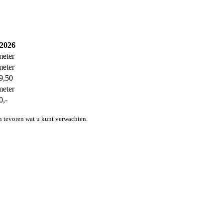
 2026
meter
meter
9,50
meter
0,-
n tevoren wat u kunt verwachten.