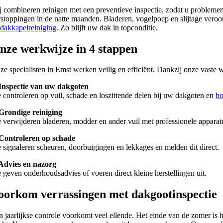
j combineren reinigen met een preventieve inspectie, zodat u probleme
rstoppingen in de natte maanden. Bladeren, vogelpoep en slijtage ver
n
dakkapelreiniging
. Zo blijft uw dak in topconditie.
nze werkwijze in 4 stappen
ze specialisten in Emst werken veilig en efficiënt. Dankzij onze vaste
 Inspectie van uw dakgoten
 controleren op vuil, schade en loszittende delen bij uw dakgoten en
bo
 Grondige reiniging
 verwijderen bladeren, modder en ander vuil met professionele apparat
 Controleren op schade
 signaleren scheuren, doorbuigingen en lekkages en melden dit direct.
 Advies en nazorg
 geven onderhoudsadvies of voeren direct kleine herstellingen uit.
oorkom verrassingen met dakgootinspectie
n jaarlijkse controle voorkomt veel ellende. Het einde van de zomer i