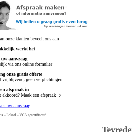
n onze klanten beveelt ons aan
kkelijk werkt het
s uw aanvraag
ijk via ons online formulier
g onze gratis offerte
 vrijblijvend, geen verplichtingen
een afspraak in
te akkoord? Maak een afspraak ツ
aats uw aanvraag
tis – Lokaal – VCA gecertificeerd
Tevrede