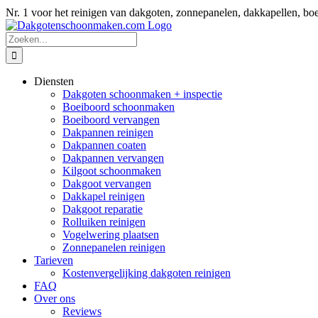
Ga
Nr. 1 voor het reinigen van dakgoten, zonnepanelen, dakkapellen
naar
inhoud
Zoeken
naar:
Diensten
Dakgoten schoonmaken + inspectie
Boeiboord schoonmaken
Boeiboord vervangen
Dakpannen reinigen
Dakpannen coaten
Dakpannen vervangen
Kilgoot schoonmaken
Dakgoot vervangen
Dakkapel reinigen
Dakgoot reparatie
Rolluiken reinigen
Vogelwering plaatsen
Zonnepanelen reinigen
Tarieven
Kostenvergelijking dakgoten reinigen
FAQ
Over ons
Reviews