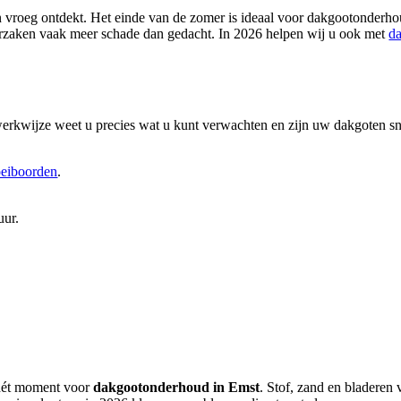
n vroeg ontdekt. Het einde van de zomer is ideaal voor dakgootonderh
oorzaken vaak meer schade dan gedacht. In 2026 helpen wij u ook met
da
 werkwijze weet u precies wat u kunt verwachten en zijn uw dakgoten s
eiboorden
.
uur.
s hét moment voor
dakgootonderhoud in Emst
. Stof, zand en bladeren