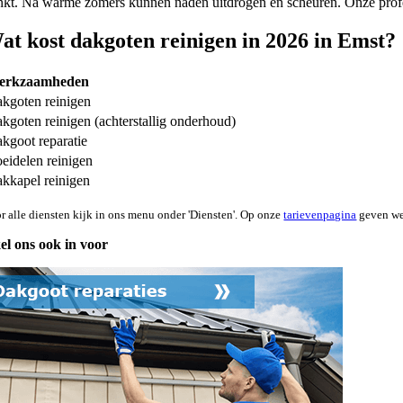
nkt. Na warme zomers kunnen naden uitdrogen en scheuren. Onze profes
at kost dakgoten reinigen in 2026 in Emst?
erkzaamheden
kgoten reinigen
kgoten reinigen (achterstallig onderhoud)
kgoot reparatie
eidelen reinigen
kkapel reinigen
r alle diensten kijk in ons menu onder 'Diensten'. Op onze
tarievenpagina
geven we 
el ons ook in voor