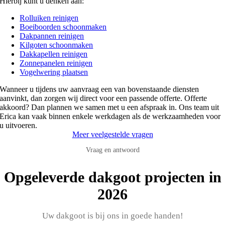
Hierbij kunt u denken aan:
Rolluiken reinigen
Boeiboorden schoonmaken
Dakpannen reinigen
Kilgoten schoonmaken
Dakkapellen reinigen
Zonnepanelen reinigen
Vogelwering plaatsen
Wanneer u tijdens uw aanvraag een van bovenstaande diensten
aanvinkt, dan zorgen wij direct voor een passende offerte. Offerte
akkoord? Dan plannen we samen met u een afspraak in. Ons team uit
Erica kan vaak binnen enkele werkdagen als de werkzaamheden voor
u uitvoeren.
Meer veelgestelde vragen
Vraag en antwoord
Opgeleverde dakgoot projecten in
2026
Uw dakgoot is bij ons in goede handen!