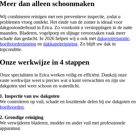
Meer dan alleen schoonmaken
Wij combineren reinigen met een preventieve inspectie, zodat u
problemen vroeg ontdekt. Het einde van de zomer is ideaal voor
dakgootonderhoud in Erica. Zo voorkomt u verstoppingen in de natte
maanden. Bladeren, vogelpoep en slijtage veroorzaken vaak meer
schade dan gedacht. In 2026 helpen wij u ook met
dakgootreparatie
,
boeiboordreiniging
en
dakkapelreiniging
. Zo blijft uw dak in
topconditie.
Onze werkwijze in 4 stappen
Onze specialisten in Erica werken veilig en efficiënt. Dankzij onze
vaste werkwijze weet u precies wat u kunt verwachten en zijn uw
dakgoten snel weer schoon en waterdicht.
1. Inspectie van uw dakgoten
We controleren op vuil, schade en loszittende delen bij uw dakgoten en
boeiboorden
.
2. Grondige reiniging
We verwijderen bladeren, modder en ander vuil met professionele
apparatuur.