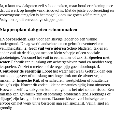
Ja, u kunt uw dakgoten zelf schoonmaken, maar houd er rekening mee
dat dit werk op hoogte vaak risicovol is. Met de juiste voorbereiding en
voorzorgsmaatregelen is het mogelijk om uw goten zelf te reinigen.
Volg hierbij dit eenvoudige stappenplan:
Stappenplan dakgoten schoonmaken
1.Voorbereiden
Zorg voor een stevige ladder op een vlakke
ondergrond. Draag werkhandschoenen en gebruik eventueel een
veiligheidsbril.
2. Grof vuil verwijderen
Schep bladeren, takjes en
ander vuil uit de dakgoot met een klein schepje of een speciale
gootreiniger. Verzamel het vuil in een emmer of zak.
3. Spoelen met
water
Gebruik een tuinslang om achtergebleven zand en modder weg
te spoelen. Zo ziet u meteen of de regenpijp goed doorloopt.
4.
Controleer de regenpijp
Loopt het water niet weg? Gebruik dan een
ontstoppingsveer of tuinslang met hoge druk om de afvoer vrij te
maken.
5. Inspectie
Kijk of er scheuren, roestplekken of loszittende
beugels zijn. Noteer dit zodat u kleine reparaties tijdig kunt uitvoeren.
Hoewel u zelf uw dakgoten kunt reinigen, is het niet zonder risico. Een
misstap kan gevaarlijk zijn en sommige problemen (zoals lekkages of
slijtage) zijn lastig te herkennen. Daarom kiezen veel huiseigenaren
ervoor om het werk uit te besteden aan een specialist. Veilig, snel en
grondig.