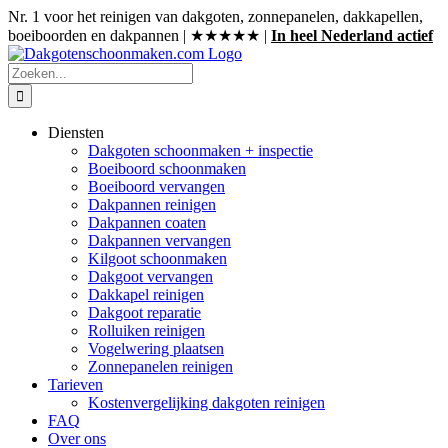
Ga
Nr. 1 voor het reinigen van dakgoten, zonnepanelen, dakkapellen,
naar
boeiboorden en dakpannen | ★★★★★ |
In heel Nederland actief
inhoud
Zoeken
naar:
Diensten
Dakgoten schoonmaken + inspectie
Boeiboord schoonmaken
Boeiboord vervangen
Dakpannen reinigen
Dakpannen coaten
Dakpannen vervangen
Kilgoot schoonmaken
Dakgoot vervangen
Dakkapel reinigen
Dakgoot reparatie
Rolluiken reinigen
Vogelwering plaatsen
Zonnepanelen reinigen
Tarieven
Kostenvergelijking dakgoten reinigen
FAQ
Over ons