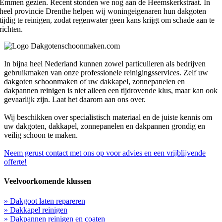
Emmen gezien. Recent stonden we nog aan de Heemskerkstraat. In
heel provincie Drenthe helpen wij woningeigenaren hun dakgoten
tijdig te reinigen, zodat regenwater geen kans krijgt om schade aan te
richten.
In bijna heel Nederland kunnen zowel particulieren als bedrijven
gebruikmaken van onze professionele reinigingsservices. Zelf uw
dakgoten schoonmaken of uw dakkapel, zonnepanelen en
dakpannen reinigen is niet alleen een tijdrovende klus, maar kan ook
gevaarlijk zijn. Laat het daarom aan ons over.
Wij beschikken over specialistisch materiaal en de juiste kennis om
uw dakgoten, dakkapel, zonnepanelen en dakpannen grondig en
veilig schoon te maken.
Neem gerust contact met ons op voor advies en een vrijblijvende
offerte!
Veelvoorkomende klussen
» Dakgoot laten repareren
» Dakkapel reinigen
» Dakpannen reinigen en coaten