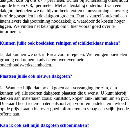
dakgoot kost bij ons € 4,- per meter. Echter bij achterstallig onderhoud
zijn de kosten € 8,- per meter. Met achterstallig onderhoud van een
dakgoot bedoelen we dat bijvoorbeeld extreme mosvorming aanwezig
is of de graspollen in de dakgoot groeien. Dan is vanzelfsprekend een
intensievere dakgootreining noodzakelijk, waardoor de kosten hoger
liggen. We vinden het belangrijk om u hier vooraf goed over te
informeren.
Kunnen jullie ook boeidelen reinigen of schilderklaar maken?
Ja, dat kunnen we ook in Erica voor u regelen. We reinigen boeidelen
grondig en kunnen u adviseren over eventuele
onderhoudswerkzaamheden.
Plaatsen jullie ook nieuwe dakgoten?
Ja. Wanneer blijkt dat uw dakgoten aan vervanging toe zijn, dan
kunnen wij alle soorten dakgoten plaatsen die u wenst. U kunt hierbij
denken aan materialen zoals: kunststof, koper, zink, aluminium en pvc.
Uiteraard heeft iedere materiaalsoort zijn voor- en nadelen en invloed
op de prijs. Laat u hierover goed informeren en vraag een vrijblijvende
offerte aan.
Kan ik ook zelf mijn dakgoten schoonmaken?