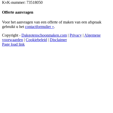
KvK-nummer: 73518050
Offerte aanvragen
Voor het aanvragen van een offerte of maken van een afspraak
gebruikt u het
contactformulier »
.
Copyright -
Dakgotenschoonmaken.com
|
Privacy
|
Algemene
voorwaarden
|
Cookiebeleid
|
Disclaimer
Page load link
Ga
naar
de
bovenkant