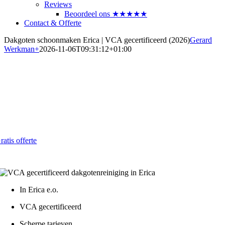
Reviews
Beoordeel ons ★★★★★
Contact & Offerte
Dakgoten schoonmaken Erica | VCA gecertificeerd (2026)
Gerard
Werkman
+
2026-11-06T09:31:12+01:00
Dakgoten laten reinigen in Erica
Voorkom lekkage en schade in 2026
Al vanaf € 4,- per strekkende meter
ratis offerte
atis - Lokaal - VCA gecertificeerd
In Erica e.o.
VCA gecertificeerd
Scherpe tarieven