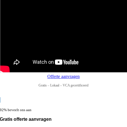
Offerte aanvragen
Gratis – Lokaal – VCA gecertificeerd
92% beveelt ons aan
Gratis offerte aanvragen