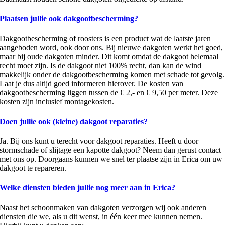
Plaatsen jullie ook dakgootbescherming?
Dakgootbescherming of roosters is een product wat de laatste jaren
aangeboden word, ook door ons. Bij nieuwe dakgoten werkt het goed,
maar bij oude dakgoten minder. Dit komt omdat de dakgoot helemaal
recht moet zijn. Is de dakgoot niet 100% recht, dan kan de wind
makkelijk onder de dakgootbescherming komen met schade tot gevolg.
Laat je dus altijd goed informeren hierover. De kosten van
dakgootbescherming liggen tussen de € 2,- en € 9,50 per meter. Deze
kosten zijn inclusief montagekosten.
Doen jullie ook (kleine) dakgoot reparaties?
Ja. Bij ons kunt u terecht voor dakgoot reparaties. Heeft u door
stormschade of slijtage een kapotte dakgoot? Neem dan gerust contact
met ons op. Doorgaans kunnen we snel ter plaatse zijn in Erica om uw
dakgoot te repareren.
Welke diensten bieden jullie nog meer aan in Erica?
Naast het schoonmaken van dakgoten verzorgen wij ook anderen
diensten die we, als u dit wenst, in één keer mee kunnen nemen.