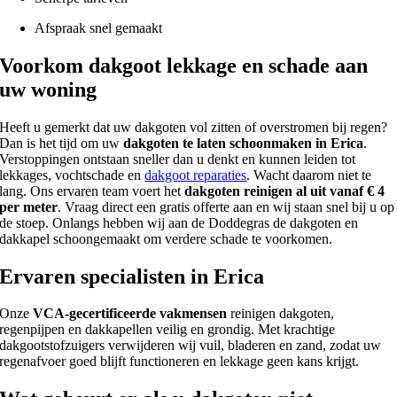
Afspraak snel gemaakt
Voorkom dakgoot lekkage en schade aan
uw woning
Heeft u gemerkt dat uw dakgoten vol zitten of overstromen bij regen?
Dan is het tijd om uw
dakgoten te laten schoonmaken in Erica
.
Verstoppingen ontstaan sneller dan u denkt en kunnen leiden tot
lekkages, vochtschade en
dakgoot reparaties
. Wacht daarom niet te
lang. Ons ervaren team voert het
dakgoten reinigen al uit vanaf € 4
per meter
. Vraag direct een gratis offerte aan en wij staan snel bij u op
de stoep. Onlangs hebben wij aan de Doddegras de dakgoten en
dakkapel schoongemaakt om verdere schade te voorkomen.
Ervaren specialisten in Erica
Onze
VCA-gecertificeerde vakmensen
reinigen dakgoten,
regenpijpen en dakkapellen veilig en grondig. Met krachtige
dakgootstofzuigers verwijderen wij vuil, bladeren en zand, zodat uw
regenafvoer goed blijft functioneren en lekkage geen kans krijgt.