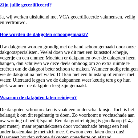
Zijn jullie gecertificeerd?
Ja, wij werken uitsluitend met VCA gecertificeerde vakmensen, veilig
en vertrouwd.
Hoe worden de dakgoten schoongemaakt?
Uw dakgoten worden grondig met de hand schoongemaakt door onze
dakgootspecialisten. Veelal doen we dit met een kunststof schepje,
vegertje en een emmer. Mochten er dakpannen over de dakgoten heen
hangen, dan schuiven we deze deels omhoog om zo extra ruimte te
creëren om de dakgoot beter schoon te maken. Wanneer nodig reinigen
we de dakgoot na met water. Dit kan met een tuinslang of emmer met
water. Uiteraard leggen we de dakpannen weer keurig terug op hun
plek wanneer de dakgoten leeg zijn gemaakt.
Waarom de dakgoten laten reinigen?
De dakgoten schoonmaken is vaak een onderschat klusje. Toch is het
belangrijk om dit regelmatig te doen. Zo voorkomt u vochtschade aan
uw woning of bedrijfspand. Een dakgootreiniging is goedkoop (€ 4,-
per meter), maar reparatiekosten door vochtschade brengt een heel
ander kostenplaatje met zich mee. Gewoon even laten doen dus!
Daarnaast houden schone dakgoten ongedierte op afstand.