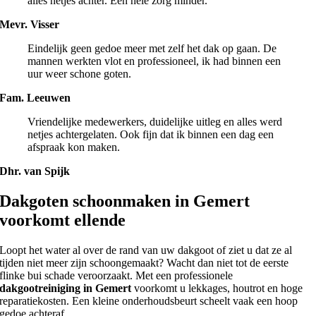
alles netjes achter. Een hele zorg minder.
Mevr. Visser
Eindelijk geen gedoe meer met zelf het dak op gaan. De
mannen werkten vlot en professioneel, ik had binnen een
uur weer schone goten.
Fam. Leeuwen
Vriendelijke medewerkers, duidelijke uitleg en alles werd
netjes achtergelaten. Ook fijn dat ik binnen een dag een
afspraak kon maken.
Dhr. van Spijk
Dakgoten schoonmaken in Gemert
voorkomt ellende
Loopt het water al over de rand van uw dakgoot of ziet u dat ze al
tijden niet meer zijn schoongemaakt? Wacht dan niet tot de eerste
flinke bui schade veroorzaakt. Met een professionele
dakgootreiniging in Gemert
voorkomt u lekkages, houtrot en hoge
reparatiekosten. Een kleine onderhoudsbeurt scheelt vaak een hoop
gedoe achteraf.