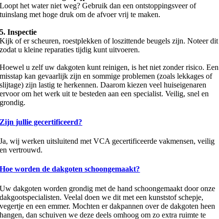
Loopt het water niet weg? Gebruik dan een ontstoppingsveer of
tuinslang met hoge druk om de afvoer vrij te maken.
5. Inspectie
Kijk of er scheuren, roestplekken of loszittende beugels zijn. Noteer dit
zodat u kleine reparaties tijdig kunt uitvoeren.
Hoewel u zelf uw dakgoten kunt reinigen, is het niet zonder risico. Een
misstap kan gevaarlijk zijn en sommige problemen (zoals lekkages of
slijtage) zijn lastig te herkennen. Daarom kiezen veel huiseigenaren
ervoor om het werk uit te besteden aan een specialist. Veilig, snel en
grondig.
Zijn jullie gecertificeerd?
Ja, wij werken uitsluitend met VCA gecertificeerde vakmensen, veilig
en vertrouwd.
Hoe worden de dakgoten schoongemaakt?
Uw dakgoten worden grondig met de hand schoongemaakt door onze
dakgootspecialisten. Veelal doen we dit met een kunststof schepje,
vegertje en een emmer. Mochten er dakpannen over de dakgoten heen
hangen, dan schuiven we deze deels omhoog om zo extra ruimte te