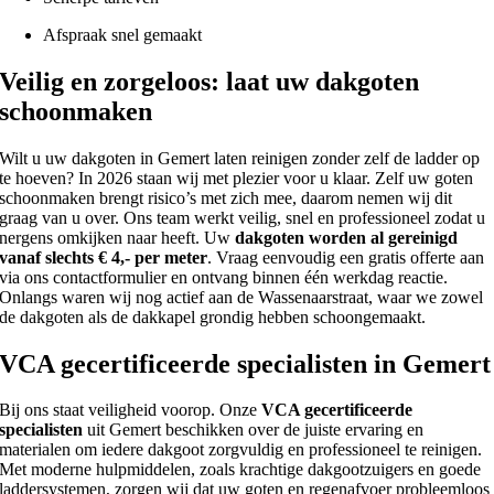
Afspraak snel gemaakt
Veilig en zorgeloos: laat uw dakgoten
schoonmaken
Wilt u uw dakgoten in Gemert laten reinigen zonder zelf de ladder op
te hoeven? In 2026 staan wij met plezier voor u klaar. Zelf uw goten
schoonmaken brengt risico’s met zich mee, daarom nemen wij dit
graag van u over. Ons team werkt veilig, snel en professioneel zodat u
nergens omkijken naar heeft. Uw
dakgoten worden al gereinigd
vanaf slechts € 4,- per meter
. Vraag eenvoudig een gratis offerte aan
via ons contactformulier en ontvang binnen één werkdag reactie.
Onlangs waren wij nog actief aan de Wassenaarstraat, waar we zowel
de dakgoten als de dakkapel grondig hebben schoongemaakt.
VCA gecertificeerde specialisten in Gemert
Bij ons staat veiligheid voorop. Onze
VCA gecertificeerde
specialisten
uit Gemert beschikken over de juiste ervaring en
materialen om iedere dakgoot zorgvuldig en professioneel te reinigen.
Met moderne hulpmiddelen, zoals krachtige dakgootzuigers en goede
laddersystemen, zorgen wij dat uw goten en regenafvoer probleemloos