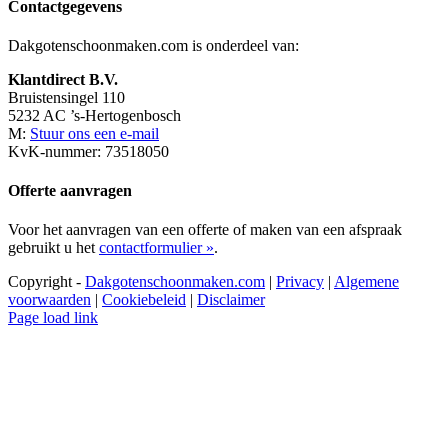
Contactgegevens
Dakgotenschoonmaken.com is onderdeel van:
Klantdirect B.V.
Bruistensingel 110
5232 AC ’s-Hertogenbosch
M:
Stuur ons een e-mail
KvK-nummer: 73518050
Offerte aanvragen
Voor het aanvragen van een offerte of maken van een afspraak
gebruikt u het
contactformulier »
.
Copyright -
Dakgotenschoonmaken.com
|
Privacy
|
Algemene
voorwaarden
|
Cookiebeleid
|
Disclaimer
Page load link
Ga
naar
de
bovenkant