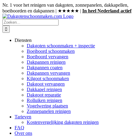
Ga
Nr. 1 voor het reinigen van dakgoten, zonnepanelen, dakkapellen,
naar
boeiboorden en dakpannen | ★★★★★ |
In heel Nederland actief
inhoud
Zoeken
naar:
Diensten
Dakgoten schoonmaken + inspectie
Boeiboord schoonmaken
Boeiboord vervangen
Dakpannen reinigen
Dakpannen coaten
Dakpannen vervangen
Kilgoot schoonmaken
Dakgoot vervangen
Dakkapel reinigen
Dakgoot reparatie
Rolluiken reinigen
Vogelwering plaatsen
Zonnepanelen reinigen
Tarieven
Kostenvergelijking dakgoten reinigen
FAQ
Over ons