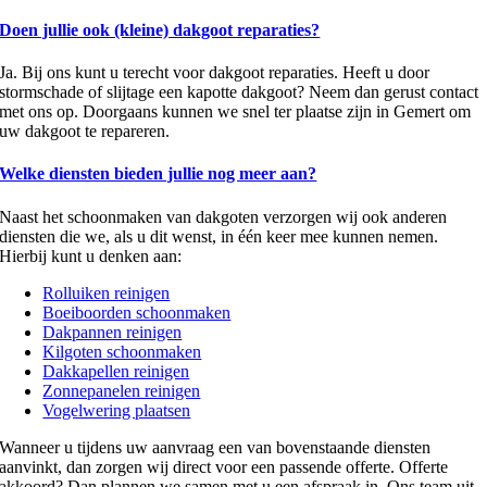
Doen jullie ook (kleine) dakgoot reparaties?
Ja. Bij ons kunt u terecht voor dakgoot reparaties. Heeft u door
stormschade of slijtage een kapotte dakgoot? Neem dan gerust contact
met ons op. Doorgaans kunnen we snel ter plaatse zijn in Gemert om
uw dakgoot te repareren.
Welke diensten bieden jullie nog meer aan?
Naast het schoonmaken van dakgoten verzorgen wij ook anderen
diensten die we, als u dit wenst, in één keer mee kunnen nemen.
Hierbij kunt u denken aan:
Rolluiken reinigen
Boeiboorden schoonmaken
Dakpannen reinigen
Kilgoten schoonmaken
Dakkapellen reinigen
Zonnepanelen reinigen
Vogelwering plaatsen
Wanneer u tijdens uw aanvraag een van bovenstaande diensten
aanvinkt, dan zorgen wij direct voor een passende offerte. Offerte
akkoord? Dan plannen we samen met u een afspraak in. Ons team uit