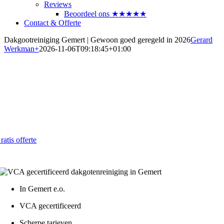
Reviews
Beoordeel ons ★★★★★
Contact & Offerte
Dakgootreiniging Gemert | Gewoon goed geregeld in 2026
Gerard
Werkman
+
2026-11-06T09:18:45+01:00
Dakgoten laten reinigen in Gemert
Betrouwbaar en betaalbaar in 2026
Al vanaf € 4,- per strekkende meter
ratis offerte
atis - Lokaal - VCA gecertificeerd
In Gemert e.o.
VCA gecertificeerd
Scherpe tarieven