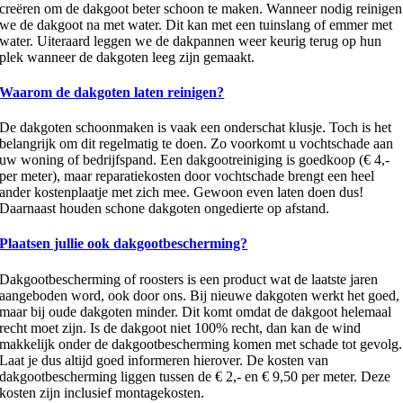
creëren om de dakgoot beter schoon te maken. Wanneer nodig reinigen
we de dakgoot na met water. Dit kan met een tuinslang of emmer met
water. Uiteraard leggen we de dakpannen weer keurig terug op hun
plek wanneer de dakgoten leeg zijn gemaakt.
Waarom de dakgoten laten reinigen?
De dakgoten schoonmaken is vaak een onderschat klusje. Toch is het
belangrijk om dit regelmatig te doen. Zo voorkomt u vochtschade aan
uw woning of bedrijfspand. Een dakgootreiniging is goedkoop (€ 4,-
per meter), maar reparatiekosten door vochtschade brengt een heel
ander kostenplaatje met zich mee. Gewoon even laten doen dus!
Daarnaast houden schone dakgoten ongedierte op afstand.
Plaatsen jullie ook dakgootbescherming?
Dakgootbescherming of roosters is een product wat de laatste jaren
aangeboden word, ook door ons. Bij nieuwe dakgoten werkt het goed,
maar bij oude dakgoten minder. Dit komt omdat de dakgoot helemaal
recht moet zijn. Is de dakgoot niet 100% recht, dan kan de wind
makkelijk onder de dakgootbescherming komen met schade tot gevolg.
Laat je dus altijd goed informeren hierover. De kosten van
dakgootbescherming liggen tussen de € 2,- en € 9,50 per meter. Deze
kosten zijn inclusief montagekosten.