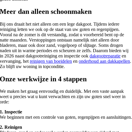
Meer dan alleen schoonmaken
Bij ons draait het niet alleen om een lege dakgoot. Tijdens iedere
reiniging letten we ook op de staat van uw goten en regenpijpen.
Vooral na de zomer is dit verstandig, zodat u voorbereid bent op de
natte maanden. Verstoppingen ontstaan namelijk niet alleen door
bladeren, maar ook door zand, vogelpoep of slijtage. Soms drogen
naden uit in warme periodes en scheuren ze zelfs. Daarom bieden wij
in 2026 naast dakgootreiniging en inspectie ook
dakgootreparatie
en
vervanging, het
reinigen van boeidelen
en
onderhoud aan dakkapellen
.
Zo blijft uw woning in topconditie.
Onze werkwijze in 4 stappen
We maken het graag eenvoudig en duidelijk. Met een vaste aanpak
weet u precies wat u kunt verwachten en zijn uw goten snel weer in
orde:
1. Inspectie
We beginnen met een controle van goten, regenpijpen en aansluitingen
2. Reinigen