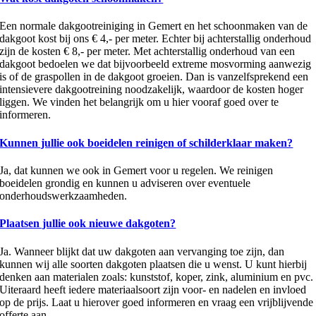
Een normale dakgootreiniging in Gemert en het schoonmaken van de
dakgoot kost bij ons € 4,- per meter. Echter bij achterstallig onderhoud
zijn de kosten € 8,- per meter. Met achterstallig onderhoud van een
dakgoot bedoelen we dat bijvoorbeeld extreme mosvorming aanwezig
is of de graspollen in de dakgoot groeien. Dan is vanzelfsprekend een
intensievere dakgootreining noodzakelijk, waardoor de kosten hoger
liggen. We vinden het belangrijk om u hier vooraf goed over te
informeren.
Kunnen jullie ook boeidelen reinigen of schilderklaar maken?
Ja, dat kunnen we ook in Gemert voor u regelen. We reinigen
boeidelen grondig en kunnen u adviseren over eventuele
onderhoudswerkzaamheden.
Plaatsen jullie ook nieuwe dakgoten?
Ja. Wanneer blijkt dat uw dakgoten aan vervanging toe zijn, dan
kunnen wij alle soorten dakgoten plaatsen die u wenst. U kunt hierbij
denken aan materialen zoals: kunststof, koper, zink, aluminium en pvc.
Uiteraard heeft iedere materiaalsoort zijn voor- en nadelen en invloed
op de prijs. Laat u hierover goed informeren en vraag een vrijblijvende
offerte aan.