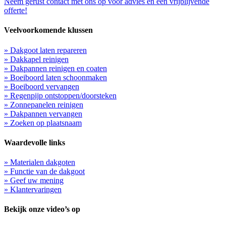
Neem gerust contact met ons op voor advies en een vrijblijvende
offerte!
Veelvoorkomende klussen
» Dakgoot laten repareren
» Dakkapel reinigen
» Dakpannen reinigen en coaten
» Boeiboord laten schoonmaken
» Boeiboord vervangen
» Regenpijp ontstoppen/doorsteken
» Zonnepanelen reinigen
» Dakpannen vervangen
» Zoeken op plaatsnaam
Waardevolle links
» Materialen dakgoten
» Functie van de dakgoot
» Geef uw mening
» Klantervaringen
Bekijk onze video’s op