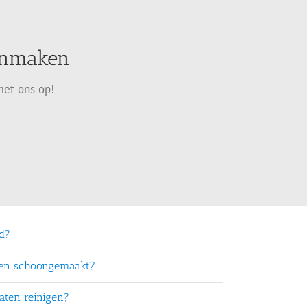
oonmaken
met ons op!
rd?
ten schoongemaakt?
aten reinigen?