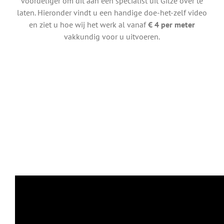
voordeliger om dit aan een specialist uit Gilze over te
laten. Hieronder vindt u een handige doe-het-zelf video
en ziet u hoe wij het werk al vanaf
€ 4 per meter
vakkundig voor u uitvoeren.