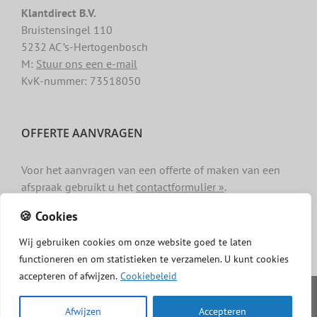
Klantdirect B.V.
Bruistensingel 110
5232 AC ’s-Hertogenbosch
M:
Stuur ons een e-mail
KvK-nummer: 73518050
OFFERTE AANVRAGEN
Voor het aanvragen van een offerte of maken van een
afspraak gebruikt u het
contactformulier »
.
🍪 Cookies
Wij
gebruiken
cookies
om
onze
website
goed
te
laten
functioneren
en
om
statistieken
te
verzamelen.
U
kunt
cookies
accepteren of afwijzen.
Cookiebeleid
Copyright -
Dakgotenschoonmaken.com
|
Privacy
|
Algemene
voorwaarden
|
Cookiebeleid
|
Disclaimer
Afwijzen
Accepteren