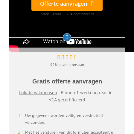
Offerte aanvragen
Gratis – Lokaal – VCA gecertificeerd
92% beveelt ons aan
Gratis offerte aanvragen
Lokale vakmensen
- Binnen 1 werkdag reactie -
VCA gecertificeerd
Uw gegevens worden veilig en versleuteld
verzonden.
Met het versturen van dit formulier accepteert u