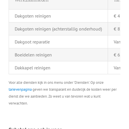
Dakgoten reinigen
€ 4,- pe
Dakgoten reinigen (achterstallig onderhoud)
€ 8,- pe
Dakgoot reparatie
Vanaf €
Boeidelen reinigen
€ 6,- pe
Dakkapel reinigen
Vanaf €
Voor alle diensten kijk in ons menu onder 'Diensten'. Op onze
tarievenpagina
geven we transparant en duidelijk de kosten weer per
dienst die we aanbieden. Zo weet u van tevoren wat u kunt
verwachten.