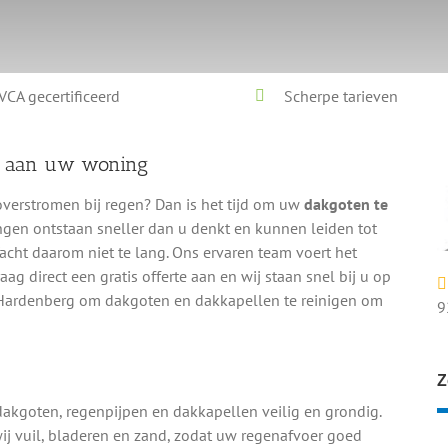
VCA gecertificeerd
Scherpe tarieven
e aan uw woning
overstromen bij regen? Dan is het tijd om uw
dakgoten te
ingen ontstaan sneller dan u denkt en kunnen leiden tot
Wacht daarom niet te lang. Ons ervaren team voert het
Vraag direct een gratis offerte aan en wij staan snel bij u op
 Hardenberg om dakgoten en dakkapellen te reinigen om
9
n
Z
dakgoten, regenpijpen en dakkapellen veilig en grondig.
ij vuil, bladeren en zand, zodat uw regenafvoer goed