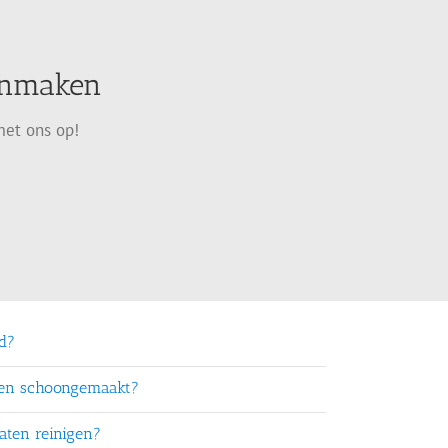
oonmaken
met ons op!
rd?
ten schoongemaakt?
aten reinigen?