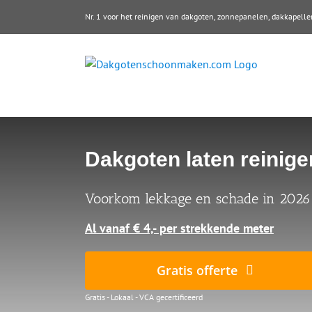
Ga
Nr. 1 voor het reinigen van dakgoten, zonnepanelen, dakkape
naar
inhoud
Dakgoten laten reinig
Voorkom lekkage en schade in 2026
Al vanaf € 4,- per strekkende meter
Gratis offerte
Gratis - Lokaal - VCA gecertificeerd