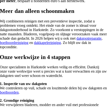
per meter
, bespaart u honderden euro’s aan herstelwerk.
Meer dan alleen schoonmaken
Wij combineren reinigen met een preventieve inspectie, zodat u
problemen vroeg ontdekt. Het einde van de zomer is ideaal voor
dakgootonderhoud in Harkstede. Zo voorkomt u verstoppingen in de
natte maanden. Bladeren, vogelpoep en slijtage veroorzaken vaak meer
schade dan gedacht. In 2026 helpen wij u ook met
dakgootreparatie
,
boeiboordreiniging
en
dakkapelreiniging
. Zo blijft uw dak in
topconditie.
Onze werkwijze in 4 stappen
Onze specialisten in Harkstede werken veilig en efficiënt. Dankzij
onze vaste werkwijze weet u precies wat u kunt verwachten en zijn uw
dakgoten snel weer schoon en waterdicht.
1. Inspectie van uw dakgoten
We controleren op vuil, schade en loszittende delen bij uw dakgoten en
boeiboorden
.
2. Grondige reiniging
We verwijderen bladeren, modder en ander vuil met professionele