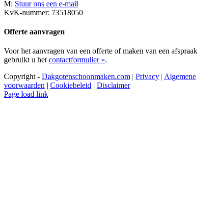
M:
Stuur ons een e-mail
KvK-nummer: 73518050
Offerte aanvragen
Voor het aanvragen van een offerte of maken van een afspraak
gebruikt u het
contactformulier »
.
Copyright -
Dakgotenschoonmaken.com
|
Privacy
|
Algemene
voorwaarden
|
Cookiebeleid
|
Disclaimer
Page load link
Ga
naar
de
bovenkant