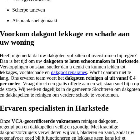
Scherpe tarieven
Afspraak snel gemaakt
Voorkom dakgoot lekkage en schade aan
uw woning
Heeft u gemerkt dat uw dakgoten vol zitten of overstromen bij regen?
Dan is het tijd om uw
dakgoten te laten schoonmaken in Harkstede
.
Verstoppingen ontstaan sneller dan u denkt en kunnen leiden tot
lekkages, vochtschade en
dakgoot reparaties
. Wacht daarom niet te
lang. Ons ervaren team voert het
dakgoten reinigen al uit vanaf € 4
per meter
. Vraag direct een gratis offerte aan en wij staan snel bij u op
de stoep. Wij werken dagelijks in de gemeente Slochteren om dakgote
en dakkapellen te reinigen om verdere schade te voorkomen.
Ervaren specialisten in Harkstede
Onze
VCA-gecertificeerde vakmensen
reinigen dakgoten,
regenpijpen en dakkapellen veilig en grondig. Met krachtige
dakgootstofzuigers verwijderen wij vuil, bladeren en zand, zodat uw
regenafvoer goed blijft functioneren en lekkage geen kans krijgt.