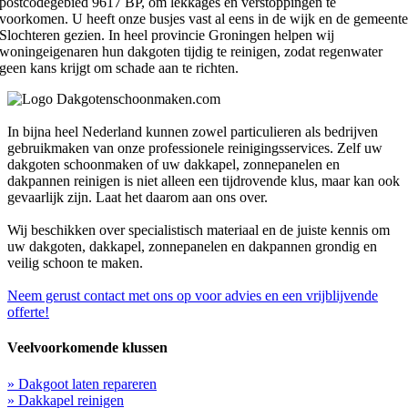
postcodegebied 9617 BP, om lekkages en verstoppingen te
voorkomen. U heeft onze busjes vast al eens in de wijk en de gemeent
Slochteren gezien. In heel provincie Groningen helpen wij
woningeigenaren hun dakgoten tijdig te reinigen, zodat regenwater
geen kans krijgt om schade aan te richten.
In bijna heel Nederland kunnen zowel particulieren als bedrijven
gebruikmaken van onze professionele reinigingsservices. Zelf uw
dakgoten schoonmaken of uw dakkapel, zonnepanelen en
dakpannen reinigen is niet alleen een tijdrovende klus, maar kan ook
gevaarlijk zijn. Laat het daarom aan ons over.
Wij beschikken over specialistisch materiaal en de juiste kennis om
uw dakgoten, dakkapel, zonnepanelen en dakpannen grondig en
veilig schoon te maken.
Neem gerust contact met ons op voor advies en een vrijblijvende
offerte!
Veelvoorkomende klussen
» Dakgoot laten repareren
» Dakkapel reinigen