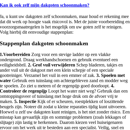
Kan ik ook zelf mijn dakgoten schoonmaken?
Ja, u kunt uw dakgoten zelf schoonmaken, maar houd er rekening mee
dat dit werk op hoogte vaak risicovol is. Met de juiste voorbereiding en
voorzorgsmaatregelen is het mogelijk om uw goten zelf te reinigen.
Volg hierbij dit eenvoudige stappenplan:
Stappenplan dakgoten schoonmaken
1.Voorbereiden
Zorg voor een stevige ladder op een vlakke
ondergrond. Draag werkhandschoenen en gebruik eventueel een
veiligheidsbril.
2. Grof vuil verwijderen
Schep bladeren, takjes en
ander vuil uit de dakgoot met een klein schepje of een speciale
gootreiniger. Verzamel het vuil in een emmer of zak.
3. Spoelen met
water
Gebruik een tuinslang om achtergebleven zand en modder weg
te spoelen. Zo ziet u meteen of de regenpijp goed doorloopt.
4.
Controleer de regenpijp
Loopt het water niet weg? Gebruik dan een
ontstoppingsveer of tuinslang met hoge druk om de afvoer vrij te
maken.
5. Inspectie
Kijk of er scheuren, roestplekken of loszittende
beugels zijn. Noteer dit zodat u kleine reparaties tijdig kunt uitvoeren.
Hoewel u zelf uw dakgoten kunt reinigen, is het niet zonder risico. Een
misstap kan gevaarlijk zijn en sommige problemen (zoals lekkages of
slijtage) zijn lastig te herkennen. Daarom kiezen veel huiseigenaren
ervoor om het werk uit te besteden aan een specialist. Veilig, snel en