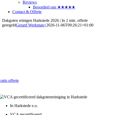
Reviews
Beoordeel ons ★★★★★
Contact & Offerte
Dakgoten reinigen Harkstede 2026 | In 2 min. offerte
geregeld
Gerard Werkman
+
2026-11-06T09:26:21+01:00
Dakgoten laten reinigen in
Harkstede
Voorkom lekkage en schade in 2026
Al vanaf € 4,- per strekkende meter
ratis offerte
atis - Lokaal - VCA gecertificeerd
In Harkstede e.o.
VCA gecertificeerd