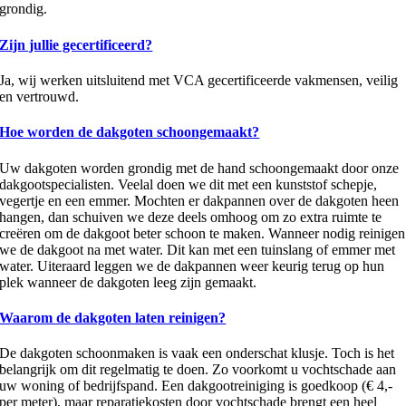
grondig.
Zijn jullie gecertificeerd?
Ja, wij werken uitsluitend met VCA gecertificeerde vakmensen, veilig
en vertrouwd.
Hoe worden de dakgoten schoongemaakt?
Uw dakgoten worden grondig met de hand schoongemaakt door onze
dakgootspecialisten. Veelal doen we dit met een kunststof schepje,
vegertje en een emmer. Mochten er dakpannen over de dakgoten heen
hangen, dan schuiven we deze deels omhoog om zo extra ruimte te
creëren om de dakgoot beter schoon te maken. Wanneer nodig reinigen
we de dakgoot na met water. Dit kan met een tuinslang of emmer met
water. Uiteraard leggen we de dakpannen weer keurig terug op hun
plek wanneer de dakgoten leeg zijn gemaakt.
Waarom de dakgoten laten reinigen?
De dakgoten schoonmaken is vaak een onderschat klusje. Toch is het
belangrijk om dit regelmatig te doen. Zo voorkomt u vochtschade aan
uw woning of bedrijfspand. Een dakgootreiniging is goedkoop (€ 4,-
per meter), maar reparatiekosten door vochtschade brengt een heel