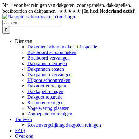
Ga
Nr. 1 voor het reinigen van dakgoten, zonnepanelen, dakkapellen,
naar
boeiboorden en dakpannen | ★★★★★ |
In heel Nederland actief
inhoud
Zoeken
naar:
Diensten
Dakgoten schoonmaken + inspectie
Boeiboord schoonmaken
Boeiboord vervangen
Dakpannen reinigen
Dakpannen coaten
Dakpannen vervangen
Kilgoot schoonmaken
Dakgoot vervangen
Dakkapel reinigen
Dakgoot reparatie
Rolluiken reinigen
Vogelwering plaatsen
Zonnepanelen reinigen
Tarieven
Kostenvergelijking dakgoten reinigen
FAQ
Over ons