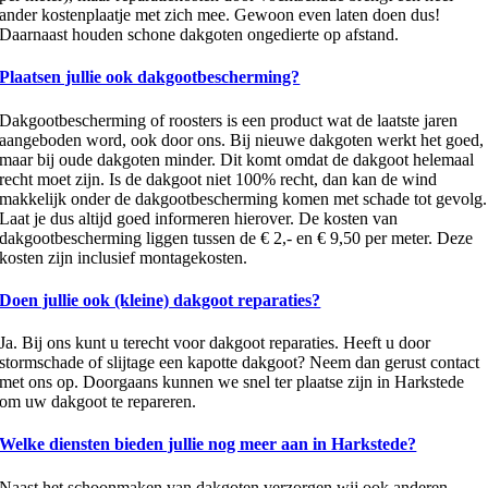
ander kostenplaatje met zich mee. Gewoon even laten doen dus!
Daarnaast houden schone dakgoten ongedierte op afstand.
Plaatsen jullie ook dakgootbescherming?
Dakgootbescherming of roosters is een product wat de laatste jaren
aangeboden word, ook door ons. Bij nieuwe dakgoten werkt het goed,
maar bij oude dakgoten minder. Dit komt omdat de dakgoot helemaal
recht moet zijn. Is de dakgoot niet 100% recht, dan kan de wind
makkelijk onder de dakgootbescherming komen met schade tot gevolg.
Laat je dus altijd goed informeren hierover. De kosten van
dakgootbescherming liggen tussen de € 2,- en € 9,50 per meter. Deze
kosten zijn inclusief montagekosten.
Doen jullie ook (kleine) dakgoot reparaties?
Ja. Bij ons kunt u terecht voor dakgoot reparaties. Heeft u door
stormschade of slijtage een kapotte dakgoot? Neem dan gerust contact
met ons op. Doorgaans kunnen we snel ter plaatse zijn in Harkstede
om uw dakgoot te repareren.
Welke diensten bieden jullie nog meer aan in Harkstede?
Naast het schoonmaken van dakgoten verzorgen wij ook anderen