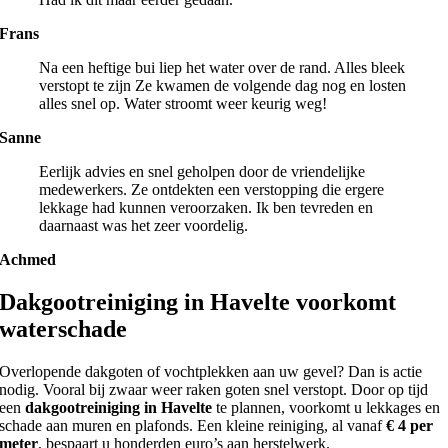
Frans
Na een heftige bui liep het water over de rand. Alles bleek
verstopt te zijn Ze kwamen de volgende dag nog en losten
alles snel op. Water stroomt weer keurig weg!
Sanne
Eerlijk advies en snel geholpen door de vriendelijke
medewerkers. Ze ontdekten een verstopping die ergere
lekkage had kunnen veroorzaken. Ik ben tevreden en
daarnaast was het zeer voordelig.
Achmed
Dakgootreiniging in Havelte voorkomt
waterschade
Overlopende dakgoten of vochtplekken aan uw gevel? Dan is actie
nodig. Vooral bij zwaar weer raken goten snel verstopt. Door op tijd
een
dakgootreiniging in Havelte
te plannen, voorkomt u lekkages en
schade aan muren en plafonds. Een kleine reiniging, al vanaf
€ 4 per
meter
, bespaart u honderden euro’s aan herstelwerk.