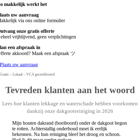
o makkelijk werkt het
laats uw aanvraag
akkelijk via ons online formulier
ntvang onze gratis offerte
eheel vrijblijvend, geen verplichtingen
lan een afspraak in
fferte akkoord? Maak een afspraak ツ
Plaats uw aanvraag
Gratis – Lokaal – VCA gecertificeerd
Tevreden klanten aan het woord
Lees hoe klanten lekkage en waterschade hebben voorkomen
dankzij onze dakgootreiniging in 2026
Mijn houten dakrand (boeiboord) onder de dakgoot begon
te rotten. Achterstallig onderhoud moet ik eerlijk
bekennen. Na hun reiniging bleef het droog en schoon.
Had ik dit maar eerder gedaan.