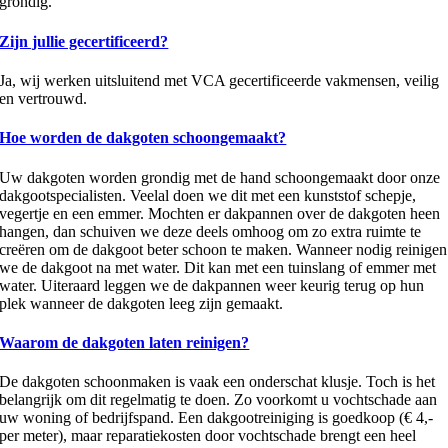
grondig.
Zijn jullie gecertificeerd?
Ja, wij werken uitsluitend met VCA gecertificeerde vakmensen, veilig
en vertrouwd.
Hoe worden de dakgoten schoongemaakt?
Uw dakgoten worden grondig met de hand schoongemaakt door onze
dakgootspecialisten. Veelal doen we dit met een kunststof schepje,
vegertje en een emmer. Mochten er dakpannen over de dakgoten heen
hangen, dan schuiven we deze deels omhoog om zo extra ruimte te
creëren om de dakgoot beter schoon te maken. Wanneer nodig reinigen
we de dakgoot na met water. Dit kan met een tuinslang of emmer met
water. Uiteraard leggen we de dakpannen weer keurig terug op hun
plek wanneer de dakgoten leeg zijn gemaakt.
Waarom de dakgoten laten reinigen?
De dakgoten schoonmaken is vaak een onderschat klusje. Toch is het
belangrijk om dit regelmatig te doen. Zo voorkomt u vochtschade aan
uw woning of bedrijfspand. Een dakgootreiniging is goedkoop (€ 4,-
per meter), maar reparatiekosten door vochtschade brengt een heel