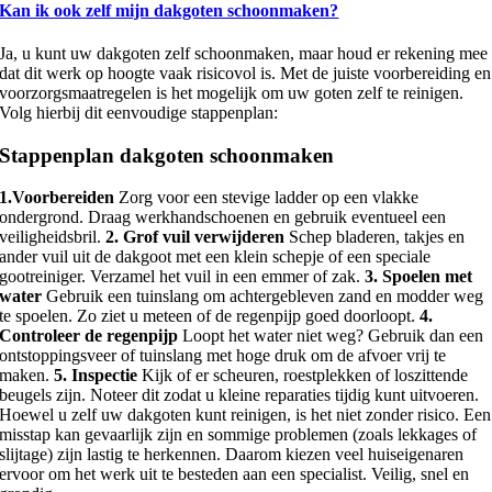
Kan ik ook zelf mijn dakgoten schoonmaken?
Ja, u kunt uw dakgoten zelf schoonmaken, maar houd er rekening mee
dat dit werk op hoogte vaak risicovol is. Met de juiste voorbereiding en
voorzorgsmaatregelen is het mogelijk om uw goten zelf te reinigen.
Volg hierbij dit eenvoudige stappenplan:
Stappenplan dakgoten schoonmaken
1.Voorbereiden
Zorg voor een stevige ladder op een vlakke
ondergrond. Draag werkhandschoenen en gebruik eventueel een
veiligheidsbril.
2. Grof vuil verwijderen
Schep bladeren, takjes en
ander vuil uit de dakgoot met een klein schepje of een speciale
gootreiniger. Verzamel het vuil in een emmer of zak.
3. Spoelen met
water
Gebruik een tuinslang om achtergebleven zand en modder weg
te spoelen. Zo ziet u meteen of de regenpijp goed doorloopt.
4.
Controleer de regenpijp
Loopt het water niet weg? Gebruik dan een
ontstoppingsveer of tuinslang met hoge druk om de afvoer vrij te
maken.
5. Inspectie
Kijk of er scheuren, roestplekken of loszittende
beugels zijn. Noteer dit zodat u kleine reparaties tijdig kunt uitvoeren.
Hoewel u zelf uw dakgoten kunt reinigen, is het niet zonder risico. Een
misstap kan gevaarlijk zijn en sommige problemen (zoals lekkages of
slijtage) zijn lastig te herkennen. Daarom kiezen veel huiseigenaren
ervoor om het werk uit te besteden aan een specialist. Veilig, snel en