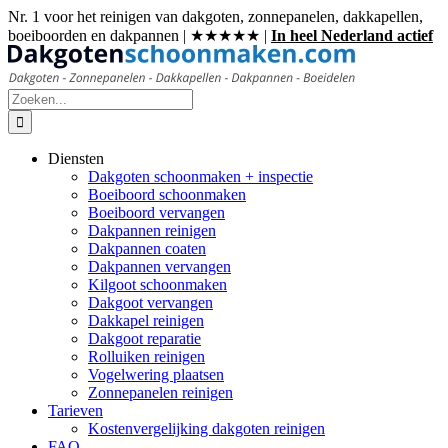
Ga
Nr. 1 voor het reinigen van dakgoten, zonnepanelen, dakkapellen,
naar
boeiboorden en dakpannen | ★★★★★ |
In heel Nederland actief
inhoud
Zoeken
naar:
Diensten
Dakgoten schoonmaken + inspectie
Boeiboord schoonmaken
Boeiboord vervangen
Dakpannen reinigen
Dakpannen coaten
Dakpannen vervangen
Kilgoot schoonmaken
Dakgoot vervangen
Dakkapel reinigen
Dakgoot reparatie
Rolluiken reinigen
Vogelwering plaatsen
Zonnepanelen reinigen
Tarieven
Kostenvergelijking dakgoten reinigen
FAQ