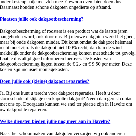
ander kostenplaatje met zich mee. Gewoon even laten doen dus!
Daarnaast houden schone dakgoten ongedierte op afstand.
Plaatsen jullie ook dakgootbescherming?
Dakgootbescherming of roosters is een product wat de laatste jaren
aangeboden word, ook door ons. Bij nieuwe dakgoten werkt het goed,
maar bij oude dakgoten minder. Dit komt omdat de dakgoot helemaal
recht moet zijn. Is de dakgoot niet 100% recht, dan kan de wind
makkelijk onder de dakgootbescherming komen met schade tot gevolg.
Laat je dus altijd goed informeren hierover. De kosten van
dakgootbescherming liggen tussen de € 2,- en € 9,50 per meter. Deze
kosten zijn inclusief montagekosten.
Doen jullie ook (kleine) dakgoot reparaties?
Ja. Bij ons kunt u terecht voor dakgoot reparaties. Heeft u door
stormschade of slijtage een kapotte dakgoot? Neem dan gerust contact
met ons op. Doorgaans kunnen we snel ter plaatse zijn in Havelte om
uw dakgoot te repareren.
Welke diensten bieden jullie nog meer aan in Havelte?
Naast het schoonmaken van dakgoten verzorgen wij ook anderen