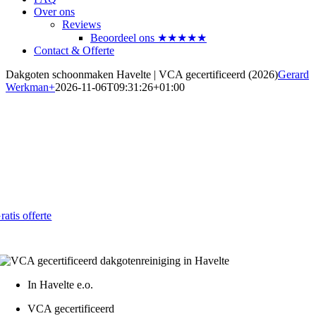
Over ons
Reviews
Beoordeel ons ★★★★★
Contact & Offerte
Dakgoten schoonmaken Havelte | VCA gecertificeerd (2026)
Gerard
Werkman
+
2026-11-06T09:31:26+01:00
Dakgoten laten reinigen in Havelte
Voorkom lekkage en schade in 2026
Al vanaf € 4,- per strekkende meter
ratis offerte
atis - Lokaal - VCA gecertificeerd
In Havelte e.o.
VCA gecertificeerd