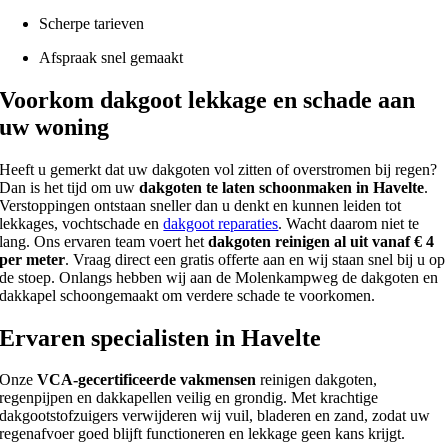
Scherpe tarieven
Afspraak snel gemaakt
Voorkom dakgoot lekkage en schade aan
uw woning
Heeft u gemerkt dat uw dakgoten vol zitten of overstromen bij regen?
Dan is het tijd om uw
dakgoten te laten schoonmaken in Havelte
.
Verstoppingen ontstaan sneller dan u denkt en kunnen leiden tot
lekkages, vochtschade en
dakgoot reparaties
. Wacht daarom niet te
lang. Ons ervaren team voert het
dakgoten reinigen al uit vanaf € 4
per meter
. Vraag direct een gratis offerte aan en wij staan snel bij u op
de stoep. Onlangs hebben wij aan de Molenkampweg de dakgoten en
dakkapel schoongemaakt om verdere schade te voorkomen.
Ervaren specialisten in Havelte
Onze
VCA-gecertificeerde vakmensen
reinigen dakgoten,
regenpijpen en dakkapellen veilig en grondig. Met krachtige
dakgootstofzuigers verwijderen wij vuil, bladeren en zand, zodat uw
regenafvoer goed blijft functioneren en lekkage geen kans krijgt.