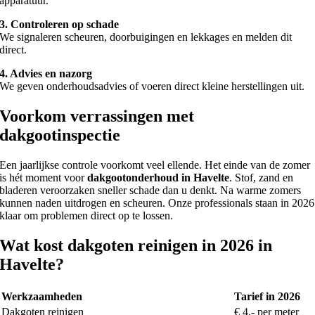
apparatuur.
3. Controleren op schade
We signaleren scheuren, doorbuigingen en lekkages en melden dit
direct.
4. Advies en nazorg
We geven onderhoudsadvies of voeren direct kleine herstellingen uit.
Voorkom verrassingen met
dakgootinspectie
Een jaarlijkse controle voorkomt veel ellende. Het einde van de zomer
is hét moment voor
dakgootonderhoud in Havelte
. Stof, zand en
bladeren veroorzaken sneller schade dan u denkt. Na warme zomers
kunnen naden uitdrogen en scheuren. Onze professionals staan in 2026
klaar om problemen direct op te lossen.
Wat kost dakgoten reinigen in 2026 in
Havelte?
Werkzaamheden
Tarief in 2026
Dakgoten reinigen
€ 4,- per meter