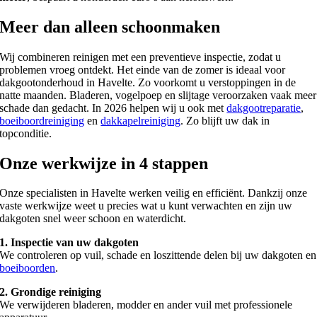
Meer dan alleen schoonmaken
Wij combineren reinigen met een preventieve inspectie, zodat u
problemen vroeg ontdekt. Het einde van de zomer is ideaal voor
dakgootonderhoud in Havelte. Zo voorkomt u verstoppingen in de
natte maanden. Bladeren, vogelpoep en slijtage veroorzaken vaak meer
schade dan gedacht. In 2026 helpen wij u ook met
dakgootreparatie
,
boeiboordreiniging
en
dakkapelreiniging
. Zo blijft uw dak in
topconditie.
Onze werkwijze in 4 stappen
Onze specialisten in Havelte werken veilig en efficiënt. Dankzij onze
vaste werkwijze weet u precies wat u kunt verwachten en zijn uw
dakgoten snel weer schoon en waterdicht.
1. Inspectie van uw dakgoten
We controleren op vuil, schade en loszittende delen bij uw dakgoten en
boeiboorden
.
2. Grondige reiniging
We verwijderen bladeren, modder en ander vuil met professionele