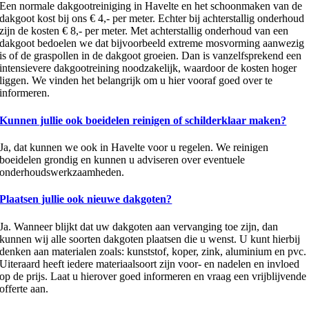
Een normale dakgootreiniging in Havelte en het schoonmaken van de
dakgoot kost bij ons € 4,- per meter. Echter bij achterstallig onderhoud
zijn de kosten € 8,- per meter. Met achterstallig onderhoud van een
dakgoot bedoelen we dat bijvoorbeeld extreme mosvorming aanwezig
is of de graspollen in de dakgoot groeien. Dan is vanzelfsprekend een
intensievere dakgootreining noodzakelijk, waardoor de kosten hoger
liggen. We vinden het belangrijk om u hier vooraf goed over te
informeren.
Kunnen jullie ook boeidelen reinigen of schilderklaar maken?
Ja, dat kunnen we ook in Havelte voor u regelen. We reinigen
boeidelen grondig en kunnen u adviseren over eventuele
onderhoudswerkzaamheden.
Plaatsen jullie ook nieuwe dakgoten?
Ja. Wanneer blijkt dat uw dakgoten aan vervanging toe zijn, dan
kunnen wij alle soorten dakgoten plaatsen die u wenst. U kunt hierbij
denken aan materialen zoals: kunststof, koper, zink, aluminium en pvc.
Uiteraard heeft iedere materiaalsoort zijn voor- en nadelen en invloed
op de prijs. Laat u hierover goed informeren en vraag een vrijblijvende
offerte aan.