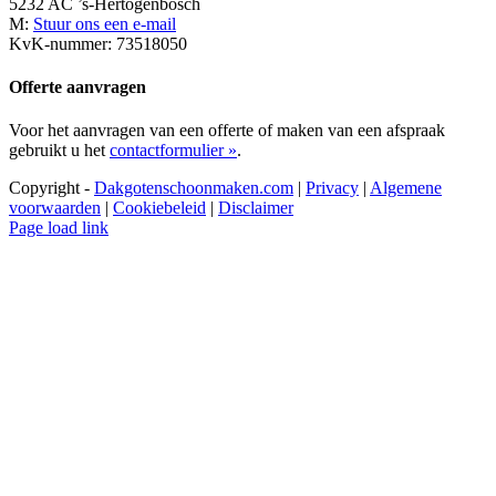
5232 AC ’s-Hertogenbosch
M:
Stuur ons een e-mail
KvK-nummer: 73518050
Offerte aanvragen
Voor het aanvragen van een offerte of maken van een afspraak
gebruikt u het
contactformulier »
.
Copyright -
Dakgotenschoonmaken.com
|
Privacy
|
Algemene
voorwaarden
|
Cookiebeleid
|
Disclaimer
Page load link
Ga
naar
de
bovenkant