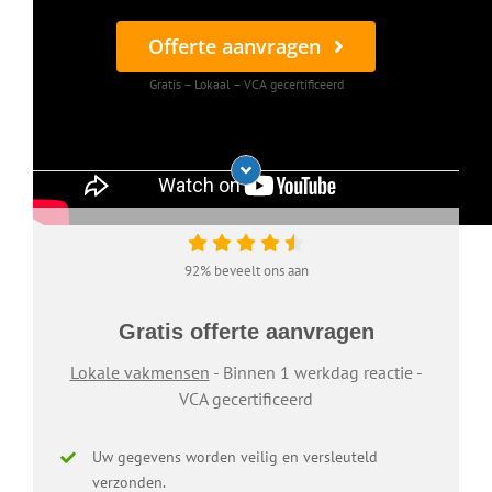
Offerte aanvragen
Gratis – Lokaal – VCA gecertificeerd
92% beveelt ons aan
Gratis offerte aanvragen
Lokale vakmensen
- Binnen 1 werkdag reactie -
VCA gecertificeerd
Uw gegevens worden veilig en versleuteld
verzonden.