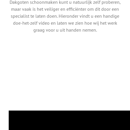
Dakgoten schoonmaken kunt u natuurlijk zelf proberen,
maar vaak is het veiliger en efficiënter om dit door een
specialist te laten doen. Hieronder vindt u een handige
doe-het-zelf video en laten we zien hoe wij het werk
graag voor u uit handen nemen.