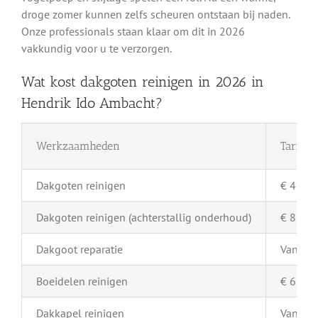
droge zomer kunnen zelfs scheuren ontstaan bij naden.
Onze professionals staan klaar om dit in 2026
vakkundig voor u te verzorgen.
Wat kost dakgoten reinigen in 2026 in
Hendrik Ido Ambacht?
Werkzaamheden
Tarief 
Dakgoten reinigen
€ 4,- pe
Dakgoten reinigen (achterstallig onderhoud)
€ 8,- pe
Dakgoot reparatie
Vanaf €
Boeidelen reinigen
€ 6,- pe
Dakkapel reinigen
Vanaf €