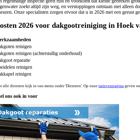
n regelmatige inspectie geeft rust en voorkomt dat kleine gebreken g
genwater zoekt altijd zijn weg, en verstoppingen ontstaan niet alleen 
heuren. Onze specialisten zorgen ervoor dat u in 2026 met een gerust 
osten 2026 voor dakgootreiniging in Hoek 
erkzaamheden
kgoten reinigen
kgoten reinigen (achterstallig onderhoud)
kgoot reparatie
eidelen reinigen
kkapel reinigen
r alle diensten kijk in ons menu onder 'Diensten'. Op onze
tarievenpagina
geven we 
el ons ook in voor