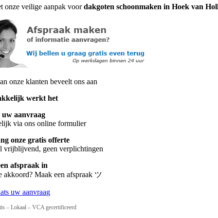
t onze veilige aanpak voor
dakgoten schoonmaken in Hoek van Hol
n onze klanten beveelt ons aan
kkelijk werkt het
s uw aanvraag
ijk via ons online formulier
g onze gratis offerte
 vrijblijvend, geen verplichtingen
een afspraak in
te akkoord? Maak een afspraak ツ
aats uw aanvraag
tis – Lokaal – VCA gecertificeerd