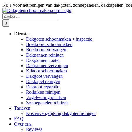
Ga
Nr. 1 voor het reinigen van dakgoten, zonnepanelen, dakkapellen
naar
inhoud
Zoeken
naar:
Diensten
Dakgoten schoonmaken + inspectie
Boeiboord schoonmaken
Boeiboord vervangen
Dakpannen reinigen
Dakpannen coaten
Dakpannen vervangen
Kilgoot schoonmaken
Dakgoot vervangen
Dakkapel reinigen
Dakgoot reparatie
Rolluiken reinigen
Vogelwering plaatsen
Zonnepanelen reinigen
Tarieven
Kostenvergelijking dakgoten reinigen
FAQ
Over ons
Reviews