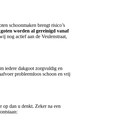
goten schoonmaken brengt risico’s
goten worden al gereinigd vanaf
ij nog actief aan de Veulenstraat,
om iedere dakgoot zorgvuldig en
nafvoer probleemloos schoon en vrij
er op dan u denkt. Zeker na een
ontstaan: