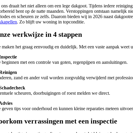
j ons draait het niet alleen om een lege dakgoot. Tijdens iedere reinigin
orbereid bent op de natte maanden. Verstoppingen ontstaan namelijk nie
riodes en scheuren ze zelfs. Daarom bieden wij in 2026 naast dakgootre
kkapellen
. Zo blijft uw woning in topconditie.
nze werkwijze in 4 stappen
 maken het graag eenvoudig en duidelijk. Met een vaste aanpak weet u 
 Inspectie
 beginnen met een controle van goten, regenpijpen en aansluitingen.
 Reinigen
aderen, zand en ander vuil worden zorgvuldig verwijderd met professio
 Schadecheck
entuele scheuren, doorbuigingen of roest melden we direct.
 Advies
 geven tips voor onderhoud en kunnen kleine reparaties meteen uitvoer
oorkom verrassingen met een inspectie