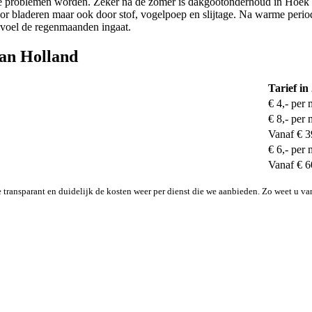
rote problemen worden. Zeker na de zomer is dakgootonderhoud in Hoek
door bladeren maar ook door stof, vogelpoep en slijtage. Na warme per
gevoel de regenmaanden ingaat.
van Holland
Tarief in
€ 4,- per 
€ 8,- per 
Vanaf € 3
€ 6,- per 
Vanaf € 6
transparant en duidelijk de kosten weer per dienst die we aanbieden. Zo weet u va