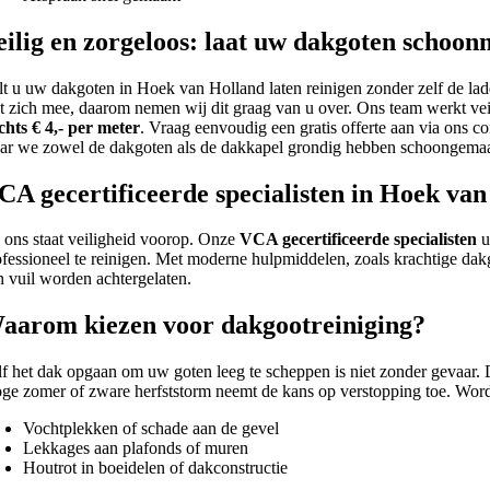
eilig en zorgeloos: laat uw dakgoten schoo
lt u uw dakgoten in Hoek van Holland laten reinigen zonder zelf de lad
t zich mee, daarom nemen wij dit graag van u over. Ons team werkt vei
echts € 4,- per meter
. Vraag eenvoudig een gratis offerte aan via ons c
ar we zowel de dakgoten als de dakkapel grondig hebben schoongemaa
CA gecertificeerde specialisten in Hoek va
j ons staat veiligheid voorop. Onze
VCA gecertificeerde specialisten
u
ofessioneel te reinigen. Met moderne hulpmiddelen, zoals krachtige da
n vuil worden achtergelaten.
aarom kiezen voor dakgootreiniging?
lf het dak opgaan om uw goten leeg te scheppen is niet zonder gevaar. 
oge zomer of zware herfststorm neemt de kans op verstopping toe. Wor
Vochtplekken of schade aan de gevel
Lekkages aan plafonds of muren
Houtrot in boeidelen of dakconstructie