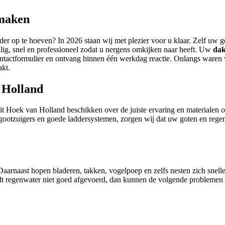
nmaken
der op te hoeven? In 2026 staan wij met plezier voor u klaar. Zelf uw 
lig, snel en professioneel zodat u nergens omkijken naar heeft. Uw
dak
ontactformulier en ontvang binnen één werkdag reactie. Onlangs waren w
kt.
n Holland
it Hoek van Holland beschikken over de juiste ervaring en materialen 
kgootzuigers en goede laddersystemen, zorgen wij dat uw goten en rege
Daarnaast hopen bladeren, takken, vogelpoep en zelfs nesten zich snell
dt regenwater niet goed afgevoerd, dan kunnen de volgende problemen 