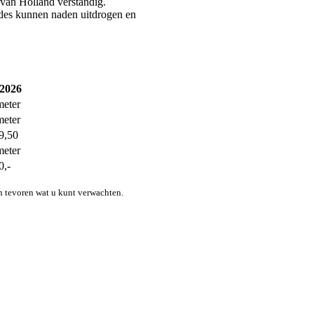
 van Holland verstandig.
iodes kunnen naden uitdrogen en
 2026
meter
meter
9,50
meter
0,-
n tevoren wat u kunt verwachten.