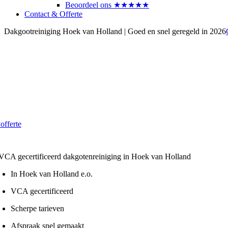
Beoordeel ons ★★★★★
Contact & Offerte
Dakgootreiniging Hoek van Holland | Goed en snel geregeld in 2026
akgoten laten reinigen in Hoek va
trouwbaar en betaalbaar in 2026
 vanaf € 4,- per strekkende meter
 offerte
 Lokaal - VCA gecertificeerd
In Hoek van Holland e.o.
VCA gecertificeerd
Scherpe tarieven
Afspraak snel gemaakt