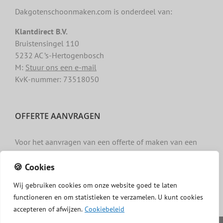
Dakgotenschoonmaken.com is onderdeel van:
Klantdirect B.V.
Bruistensingel 110
5232 AC ’s-Hertogenbosch
M:
Stuur ons een e-mail
KvK-nummer: 73518050
OFFERTE AANVRAGEN
Voor het aanvragen van een offerte of maken van een
afspraak gebruikt u het
contactformulier »
.
🍪 Cookies
Wij
gebruiken
cookies
om
onze
website
goed
te
laten
functioneren
en
om
statistieken
te
verzamelen.
U
kunt
cookies
accepteren of afwijzen.
Cookiebeleid