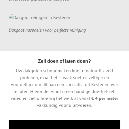
Dakgoot naspoelen voor perfecte reiniging
Zelf doen of laten doen?
Uw dakgoten schoonmaken kunt u natuurlijk zelf
proberen, maar het is vaak sneller, veiliger en
voordeliger om dit aan een specialist uit Kesteren over
te laten. Hieronder vindt u een handige doe-het-zelf
video en ziet u hoe wij het werk al vanaf
€ 4 per meter
vakkundig voor u uitvoeren.