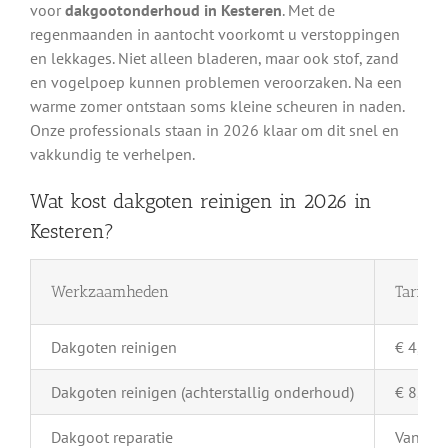
voor
dakgootonderhoud in Kesteren
. Met de
regenmaanden in aantocht voorkomt u verstoppingen
en lekkages. Niet alleen bladeren, maar ook stof, zand
en vogelpoep kunnen problemen veroorzaken. Na een
warme zomer ontstaan soms kleine scheuren in naden.
Onze professionals staan in 2026 klaar om dit snel en
vakkundig te verhelpen.
Wat kost dakgoten reinigen in 2026 in
Kesteren?
Werkzaamheden
Tarief 
Dakgoten reinigen
€ 4,- pe
Dakgoten reinigen (achterstallig onderhoud)
€ 8,- pe
Dakgoot reparatie
Vanaf €