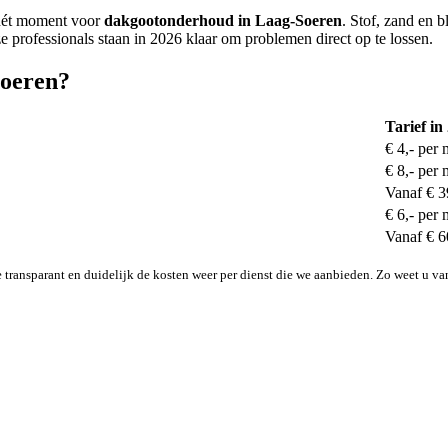
s hét moment voor
dakgootonderhoud in Laag-Soeren
. Stof, zand en 
rofessionals staan in 2026 klaar om problemen direct op te lossen.
Soeren?
Tarief in
€ 4,- per 
€ 8,- per 
Vanaf € 3
€ 6,- per 
Vanaf € 6
transparant en duidelijk de kosten weer per dienst die we aanbieden. Zo weet u va