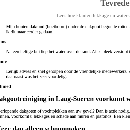
Tevrede
Lees hoe klanten lekkage en water
Mijn houten dakrand (boeiboord) onder de dakgoot begon te rotten.
ik dit maar eerder gedaan.
ans
Na een heftige bui liep het water over de rand. Alles bleek verstop
nne
Eerlijk advies en snel geholpen door de vriendelijke medewerkers.
daarnaast was het zeer voordelig.
chmed
akgootreiniging in Laag-Soeren voorkomt 
erlopende dakgoten of vochtplekken aan uw gevel? Dan is actie nodig. 
annen, voorkomt u lekkages en schade aan muren en plafonds. Een klein
eer dan alleen schoonmaken