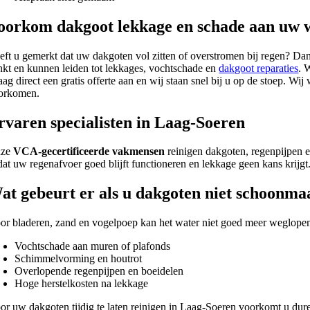
oorkom dakgoot lekkage en schade aan uw 
eft u gemerkt dat uw dakgoten vol zitten of overstromen bij regen? Dan
nkt en kunnen leiden tot lekkages, vochtschade en
dakgoot reparaties
. 
aag direct een gratis offerte aan en wij staan snel bij u op de stoep. 
orkomen.
rvaren specialisten in Laag-Soeren
nze
VCA-gecertificeerde vakmensen
reinigen dakgoten, regenpijpen e
dat uw regenafvoer goed blijft functioneren en lekkage geen kans krijgt
at gebeurt er als u dakgoten niet schoonma
or bladeren, zand en vogelpoep kan het water niet goed meer weglopen. 
Vochtschade aan muren of plafonds
Schimmelvorming en houtrot
Overlopende regenpijpen en boeidelen
Hoge herstelkosten na lekkage
or uw dakgoten tijdig te laten reinigen in Laag-Soeren voorkomt u dur