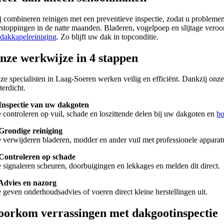
j combineren reinigen met een preventieve inspectie, zodat u problem
rstoppingen in de natte maanden. Bladeren, vogelpoep en slijtage ver
n
dakkapelreiniging
. Zo blijft uw dak in topconditie.
nze werkwijze in 4 stappen
ze specialisten in Laag-Soeren werken veilig en efficiënt. Dankzij on
terdicht.
 Inspectie van uw dakgoten
 controleren op vuil, schade en loszittende delen bij uw dakgoten en
bo
 Grondige reiniging
 verwijderen bladeren, modder en ander vuil met professionele apparat
 Controleren op schade
 signaleren scheuren, doorbuigingen en lekkages en melden dit direct.
 Advies en nazorg
 geven onderhoudsadvies of voeren direct kleine herstellingen uit.
oorkom verrassingen met dakgootinspectie