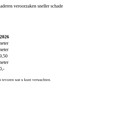
bladeren veroorzaken sneller schade
 2026
meter
meter
9,50
meter
0,-
n tevoren wat u kunt verwachten.