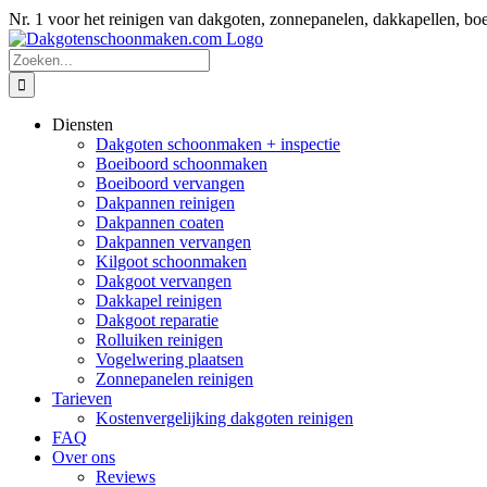
Ga
Nr. 1 voor het reinigen van dakgoten, zonnepanelen, dakkapellen
naar
inhoud
Zoeken
naar:
Diensten
Dakgoten schoonmaken + inspectie
Boeiboord schoonmaken
Boeiboord vervangen
Dakpannen reinigen
Dakpannen coaten
Dakpannen vervangen
Kilgoot schoonmaken
Dakgoot vervangen
Dakkapel reinigen
Dakgoot reparatie
Rolluiken reinigen
Vogelwering plaatsen
Zonnepanelen reinigen
Tarieven
Kostenvergelijking dakgoten reinigen
FAQ
Over ons
Reviews