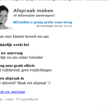
n onze klanten beveelt ons aan
kkelijk werkt het
s uw aanvraag
ijk via ons online formulier
g onze gratis offerte
 vrijblijvend, geen verplichtingen
een afspraak in
te akkoord? Maak een afspraak ツ
aats uw aanvraag
tis – Lokaal – VCA gecertificeerd