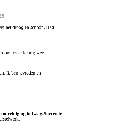
26
leef het droog en schoon. Had
 stroomt weer keurig weg!
en. Ik ben tevreden en
gootreiniging in Laag-Soeren
te
erstelwerk.