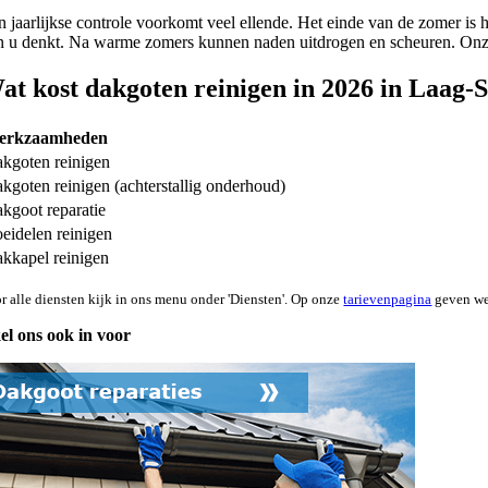
n jaarlijkse controle voorkomt veel ellende. Het einde van de zomer i
n u denkt. Na warme zomers kunnen naden uitdrogen en scheuren. Onze p
at kost dakgoten reinigen in 2026 in Laag-
erkzaamheden
kgoten reinigen
kgoten reinigen (achterstallig onderhoud)
kgoot reparatie
eidelen reinigen
kkapel reinigen
r alle diensten kijk in ons menu onder 'Diensten'. Op onze
tarievenpagina
geven we 
el ons ook in voor