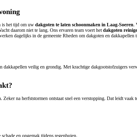
woning
 is het tijd om uw
dakgoten te laten schoonmaken in Laag-Soeren
.
Wacht daarom niet te lang. Ons ervaren team voert het
dakgoten reinige
Wij werken dagelijks in de gemeente Rheden om dakgoten en dakkapellen 
n dakkapellen veilig en grondig. Met krachtige dakgootstofzuigers verw
.
akt?
Zeker na herfststormen ontstaat snel een verstopping. Dat leidt vaak t
e schade en ongemak tijdens regenbuien.