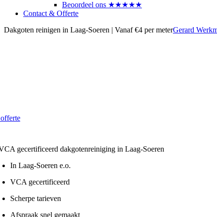
Beoordeel ons ★★★★★
Contact & Offerte
Dakgoten reinigen in Laag-Soeren | Vanaf €4 per meter
Gerard Werk
akgoten laten reinigen in Laag-So
orkom lekkage en schade in 2026
 vanaf € 4,- per strekkende meter
 offerte
 Lokaal - VCA gecertificeerd
In Laag-Soeren e.o.
VCA gecertificeerd
Scherpe tarieven
Afspraak snel gemaakt