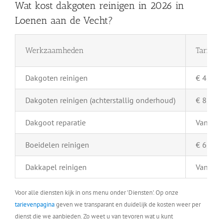
Wat kost dakgoten reinigen in 2026 in
Loenen aan de Vecht?
Werkzaamheden
Tarief 
Dakgoten reinigen
€ 4,- pe
Dakgoten reinigen (achterstallig onderhoud)
€ 8,- pe
Dakgoot reparatie
Vanaf €
Boeidelen reinigen
€ 6,- pe
Dakkapel reinigen
Vanaf €
Voor alle diensten kijk in ons menu onder 'Diensten'. Op onze
tarievenpagina
geven we transparant en duidelijk de kosten weer per
dienst die we aanbieden. Zo weet u van tevoren wat u kunt