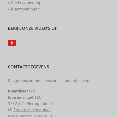
» Geef uw mening
» Klantervaringen
BEKIJK ONZE VIDEO’S OP
CONTACTGEGEVENS
Dakgotenschoonmaken.com is onderdeel van:
Klantdirect B.V.
Bruistensingel 110
5232 AC ’s-Hertogenbosch
M:
Stuur ons een e-mail
KvK-nummer: 73518050