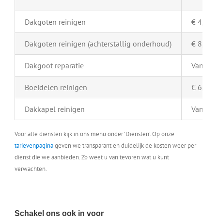
Dakgoten reinigen
€ 4,- pe
Dakgoten reinigen (achterstallig onderhoud)
€ 8,- pe
Dakgoot reparatie
Vanaf €
Boeidelen reinigen
€ 6,- pe
Dakkapel reinigen
Vanaf €
Voor alle diensten kijk in ons menu onder 'Diensten'. Op onze
tarievenpagina
geven we transparant en duidelijk de kosten weer per
dienst die we aanbieden. Zo weet u van tevoren wat u kunt
verwachten.
Schakel ons ook in voor