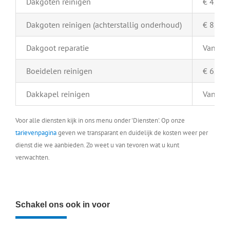
Dakgoten reinigen
€ 4,- pe
Dakgoten reinigen (achterstallig onderhoud)
€ 8,- pe
Dakgoot reparatie
Vanaf €
Boeidelen reinigen
€ 6,- pe
Dakkapel reinigen
Vanaf €
Voor alle diensten kijk in ons menu onder 'Diensten'. Op onze
tarievenpagina
geven we transparant en duidelijk de kosten weer per
dienst die we aanbieden. Zo weet u van tevoren wat u kunt
verwachten.
Schakel ons ook in voor