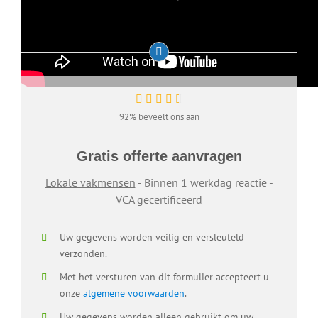
92% beveelt ons aan
Gratis offerte aanvragen
Lokale vakmensen
- Binnen 1 werkdag reactie -
VCA gecertificeerd
Uw gegevens worden veilig en versleuteld
verzonden.
Met het versturen van dit formulier accepteert u
onze
algemene voorwaarden
.
Uw gegevens worden alleen gebruikt om uw