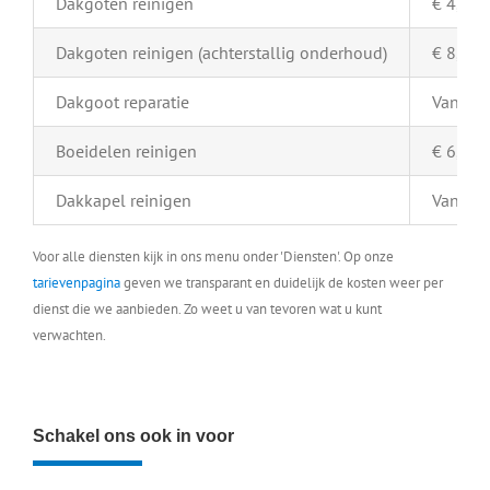
Dakgoten reinigen
€ 4,- pe
Dakgoten reinigen (achterstallig onderhoud)
€ 8,- pe
Dakgoot reparatie
Vanaf €
Boeidelen reinigen
€ 6,- pe
Dakkapel reinigen
Vanaf €
Voor alle diensten kijk in ons menu onder 'Diensten'. Op onze
tarievenpagina
geven we transparant en duidelijk de kosten weer per
dienst die we aanbieden. Zo weet u van tevoren wat u kunt
verwachten.
Schakel ons ook in voor