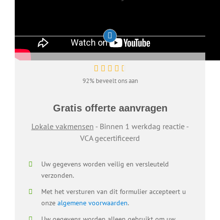
92% beveelt ons aan
Gratis offerte aanvragen
Lokale vakmensen
- Binnen 1 werkdag reactie -
VCA gecertificeerd
Uw gegevens worden veilig en versleuteld
verzonden.
Met het versturen van dit formulier accepteert u
onze
algemene voorwaarden
.
Uw gegevens worden alleen gebruikt om uw