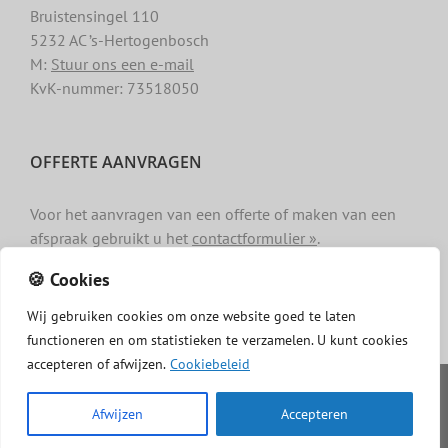
Bruistensingel 110
5232 AC ’s-Hertogenbosch
M:
Stuur ons een e-mail
KvK-nummer: 73518050
OFFERTE AANVRAGEN
Voor het aanvragen van een offerte of maken van een
afspraak gebruikt u het
contactformulier »
.
🍪 Cookies
Wij
gebruiken
cookies
om
onze
website
goed
te
laten
functioneren
en
om
statistieken
te
verzamelen.
U
kunt
cookies
accepteren of afwijzen.
Cookiebeleid
Copyright -
Dakgotenschoonmaken.com
|
Privacy
|
Algemene
voorwaarden
|
Cookiebeleid
|
Disclaimer
Afwijzen
Accepteren