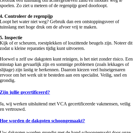
Gebruik een tuinslang om achtergebleven zand en modder weg te
spoelen. Zo ziet u meteen of de regenpijp goed doorloopt.
4. Controleer de regenpijp
Loopt het water niet weg? Gebruik dan een ontstoppingsveer of
tuinslang met hoge druk om de afvoer vrij te maken.
5. Inspectie
Kijk of er scheuren, roestplekken of loszittende beugels zijn. Noteer dit
zodat u kleine reparaties tijdig kunt uitvoeren.
Hoewel u zelf uw dakgoten kunt reinigen, is het niet zonder risico. Een
misstap kan gevaarlijk zijn en sommige problemen (zoals lekkages of
slijtage) zijn lastig te herkennen. Daarom kiezen veel huiseigenaren
ervoor om het werk uit te besteden aan een specialist. Veilig, snel en
grondig.
Zijn jullie gecertificeerd?
Ja, wij werken uitsluitend met VCA gecertificeerde vakmensen, veilig
en vertrouwd.
Hoe worden de dakgoten schoongemaakt?
Uw dakgoten worden grondig met de hand schoongemaakt door onze