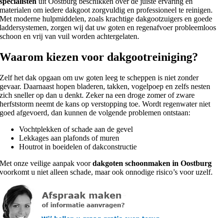
specialisten
uit Oostburg beschikken over de juiste ervaring en
materialen om iedere dakgoot zorgvuldig en professioneel te reinigen.
Met moderne hulpmiddelen, zoals krachtige dakgootzuigers en goede
laddersystemen, zorgen wij dat uw goten en regenafvoer probleemloos
schoon en vrij van vuil worden achtergelaten.
Waarom kiezen voor dakgootreiniging?
Zelf het dak opgaan om uw goten leeg te scheppen is niet zonder
gevaar. Daarnaast hopen bladeren, takken, vogelpoep en zelfs nesten
zich sneller op dan u denkt. Zeker na een droge zomer of zware
herfststorm neemt de kans op verstopping toe. Wordt regenwater niet
goed afgevoerd, dan kunnen de volgende problemen ontstaan:
Vochtplekken of schade aan de gevel
Lekkages aan plafonds of muren
Houtrot in boeidelen of dakconstructie
Met onze veilige aanpak voor
dakgoten schoonmaken in Oostburg
voorkomt u niet alleen schade, maar ook onnodige risico’s voor uzelf.