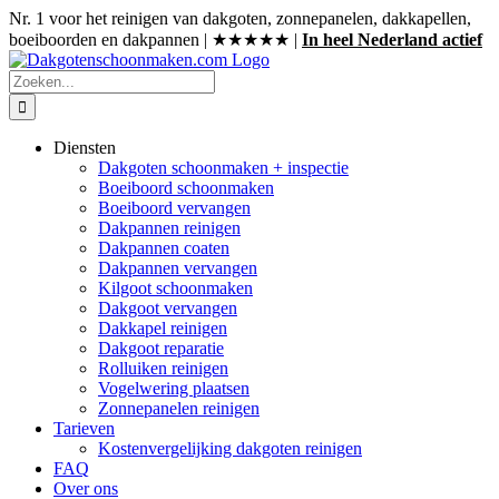
Ga
Nr. 1 voor het reinigen van dakgoten, zonnepanelen, dakkapellen,
naar
boeiboorden en dakpannen | ★★★★★ |
In heel Nederland actief
inhoud
Zoeken
naar:
Diensten
Dakgoten schoonmaken + inspectie
Boeiboord schoonmaken
Boeiboord vervangen
Dakpannen reinigen
Dakpannen coaten
Dakpannen vervangen
Kilgoot schoonmaken
Dakgoot vervangen
Dakkapel reinigen
Dakgoot reparatie
Rolluiken reinigen
Vogelwering plaatsen
Zonnepanelen reinigen
Tarieven
Kostenvergelijking dakgoten reinigen
FAQ
Over ons