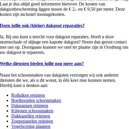
Laat je dus altijd goed informeren hierover. De kosten van
dakgootbescherming liggen tussen de € 2,- en € 9,50 per meter. Deze
kosten zijn inclusief montagekosten.
Doen jullie ook (kleine) dakgoot reparaties?
Ja. Bij ons kunt u terecht voor dakgoot reparaties. Heeft u door
stormschade of slijtage een kapotte dakgoot? Neem dan gerust contact
met ons op. Doorgaans kunnen we snel ter plaatse zijn in Oostburg om
uw dakgoot te repareren.
Welke diensten bieden jullie nog meer aan?
Naast het schoonmaken van dakgoten verzorgen wij ook anderen
diensten die we, als u dit wenst, in één keer mee kunnen nemen.
Hierbij kunt u denken aan:
Rolluiken reinigen
Boeiboorden schoonmaken
Dakpannen reinigen
Kilgoten schoonmaken
Dakkapellen reinigen
Zonnepanelen reinigen
Vogelwering plaatsen