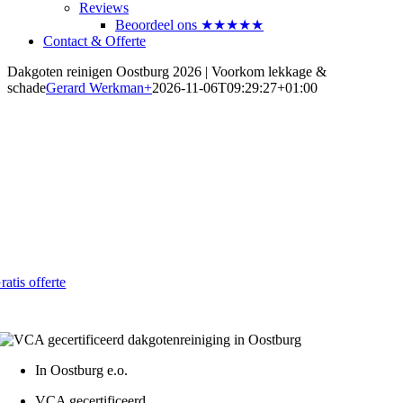
Reviews
Beoordeel ons ★★★★★
Contact & Offerte
Dakgoten reinigen Oostburg 2026 | Voorkom lekkage &
schade
Gerard Werkman
+
2026-11-06T09:29:27+01:00
Dakgoten laten reinigen in
Oostburg
Betrouwbaar en betaalbaar in 2026
Al vanaf € 4,- per strekkende meter
ratis offerte
atis - Lokaal - VCA gecertificeerd
In Oostburg e.o.
VCA gecertificeerd