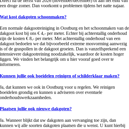
Direct na de herfst van 2026 (november/december) of aan het eind van
een droge zomer. Dan voorkomt u problemen tijdens het natte najaar.
Wat kost dakgoten schoonmaken?
Een normale dakgootreiniging in Oostburg en het schoonmaken van d
dakgoot kost bij ons € 4,- per meter. Echter bij achterstallig onderhoud
zijn de kosten € 8,- per meter. Met achterstallig onderhoud van een
dakgoot bedoelen we dat bijvoorbeeld extreme mosvorming aanwezig
is of de graspollen in de dakgoot groeien. Dan is vanzelfsprekend een
intensievere dakgootreining noodzakelijk, waardoor de kosten hoger
liggen. We vinden het belangrijk om u hier vooraf goed over te
informeren.
Kunnen jullie ook boeidelen reinigen of schilderklaar maken?
Ja, dat kunnen we ook in Oostburg voor u regelen. We reinigen
boeidelen grondig en kunnen u adviseren over eventuele
onderhoudswerkzaamheden.
Plaatsen jullie ook nieuwe dakgoten?
Ja. Wanneer blijkt dat uw dakgoten aan vervanging toe zijn, dan
kunnen wij alle soorten dakgoten plaatsen die u wenst. U kunt hierbij