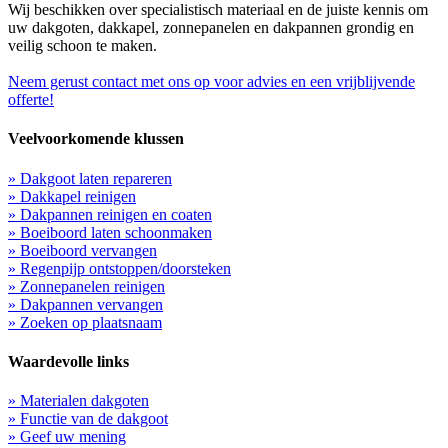
Wij beschikken over specialistisch materiaal en de juiste kennis om
uw dakgoten, dakkapel, zonnepanelen en dakpannen grondig en
veilig schoon te maken.
Neem gerust contact met ons op voor advies en een vrijblijvende
offerte!
Veelvoorkomende klussen
» Dakgoot laten repareren
» Dakkapel reinigen
» Dakpannen reinigen en coaten
» Boeiboord laten schoonmaken
» Boeiboord vervangen
» Regenpijp ontstoppen/doorsteken
» Zonnepanelen reinigen
» Dakpannen vervangen
» Zoeken op plaatsnaam
Waardevolle links
» Materialen dakgoten
» Functie van de dakgoot
» Geef uw mening