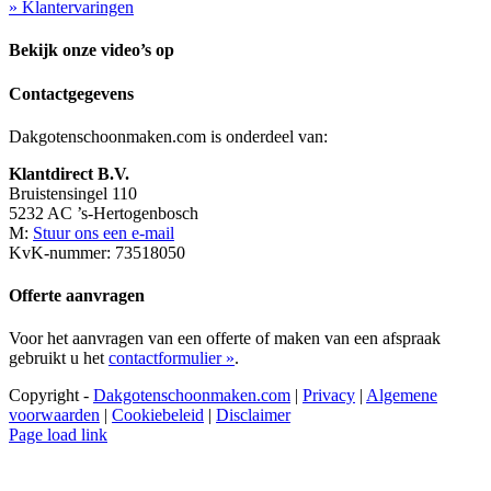
» Klantervaringen
Bekijk onze video’s op
Contactgegevens
Dakgotenschoonmaken.com is onderdeel van:
Klantdirect B.V.
Bruistensingel 110
5232 AC ’s-Hertogenbosch
M:
Stuur ons een e-mail
KvK-nummer: 73518050
Offerte aanvragen
Voor het aanvragen van een offerte of maken van een afspraak
gebruikt u het
contactformulier »
.
Copyright -
Dakgotenschoonmaken.com
|
Privacy
|
Algemene
voorwaarden
|
Cookiebeleid
|
Disclaimer
Page load link
Ga
naar