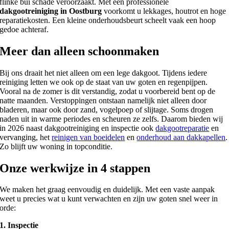
flinke bui schade veroorzaakt. Met een professionele
dakgootreiniging in Oostburg
voorkomt u lekkages, houtrot en hoge
reparatiekosten. Een kleine onderhoudsbeurt scheelt vaak een hoop
gedoe achteraf.
Meer dan alleen schoonmaken
Bij ons draait het niet alleen om een lege dakgoot. Tijdens iedere
reiniging letten we ook op de staat van uw goten en regenpijpen.
Vooral na de zomer is dit verstandig, zodat u voorbereid bent op de
natte maanden. Verstoppingen ontstaan namelijk niet alleen door
bladeren, maar ook door zand, vogelpoep of slijtage. Soms drogen
naden uit in warme periodes en scheuren ze zelfs. Daarom bieden wij
in 2026 naast dakgootreiniging en inspectie ook
dakgootreparatie
en
vervanging, het
reinigen van boeidelen
en
onderhoud aan dakkapellen
.
Zo blijft uw woning in topconditie.
Onze werkwijze in 4 stappen
We maken het graag eenvoudig en duidelijk. Met een vaste aanpak
weet u precies wat u kunt verwachten en zijn uw goten snel weer in
orde:
1. Inspectie