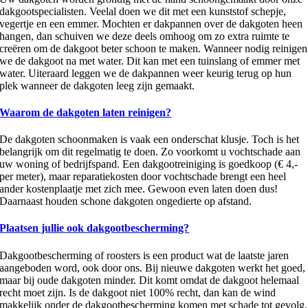
dakgootspecialisten. Veelal doen we dit met een kunststof schepje,
vegertje en een emmer. Mochten er dakpannen over de dakgoten heen
hangen, dan schuiven we deze deels omhoog om zo extra ruimte te
creëren om de dakgoot beter schoon te maken. Wanneer nodig reinigen
we de dakgoot na met water. Dit kan met een tuinslang of emmer met
water. Uiteraard leggen we de dakpannen weer keurig terug op hun
plek wanneer de dakgoten leeg zijn gemaakt.
Waarom de dakgoten laten reinigen?
De dakgoten schoonmaken is vaak een onderschat klusje. Toch is het
belangrijk om dit regelmatig te doen. Zo voorkomt u vochtschade aan
uw woning of bedrijfspand. Een dakgootreiniging is goedkoop (€ 4,-
per meter), maar reparatiekosten door vochtschade brengt een heel
ander kostenplaatje met zich mee. Gewoon even laten doen dus!
Daarnaast houden schone dakgoten ongedierte op afstand.
Plaatsen jullie ook dakgootbescherming?
Dakgootbescherming of roosters is een product wat de laatste jaren
aangeboden word, ook door ons. Bij nieuwe dakgoten werkt het goed,
maar bij oude dakgoten minder. Dit komt omdat de dakgoot helemaal
recht moet zijn. Is de dakgoot niet 100% recht, dan kan de wind
makkelijk onder de dakgootbescherming komen met schade tot gevolg.