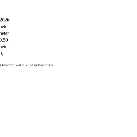
 2026
meter
meter
9,50
meter
0,-
n tevoren wat u kunt verwachten.