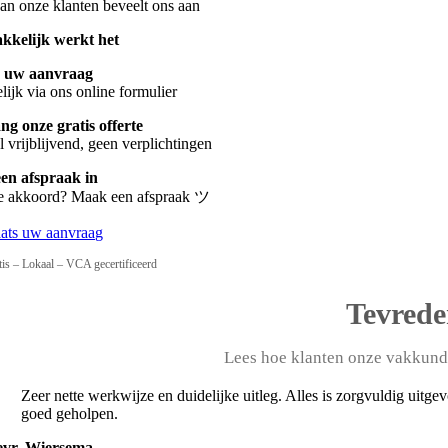
n onze klanten beveelt ons aan
kkelijk werkt het
s uw aanvraag
ijk via ons online formulier
g onze gratis offerte
 vrijblijvend, geen verplichtingen
een afspraak in
te akkoord? Maak een afspraak ツ
aats uw aanvraag
tis – Lokaal – VCA gecertificeerd
Tevrede
Lees hoe klanten onze vakkund
Zeer nette werkwijze en duidelijke uitleg. Alles is zorgvuldig uitg
goed geholpen.
vr. Wiersema