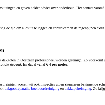
nsluitingen en gaven helder advies over onderhoud. Het contact vooraf e
stig de tijd om alles uit te leggen en controleerden de regenpijpen extra
en
 dakgoten in Oostzaan professioneel worden gereinigd. Zo voorkomt u 
grondig gebeurt. En dat al vanaf
€ 4 per meter
.
 reinigen voeren wij ook inspecties uit en signaleren beginnende scha
voor
dakgootreparatie
,
boeiboordreiniging
en
dakkapelreiniging
. Zo krij