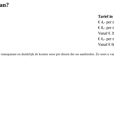
aan?
Tarief in
€ 4,- per 
€ 8,- per 
Vanaf € 3
€ 6,- per 
Vanaf € 6
transparant en duidelijk de kosten weer per dienst die we aanbieden. Zo weet u va