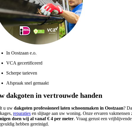
In Oostzaan e.o.
VCA gecertificeerd
Scherpe tarieven
Afspraak snel gemaakt
w dakgoten in vertrouwde handen
lt u uw
dakgoten professioneel laten schoonmaken in Oostzaan
? Da
kkages,
reparaties
en slijtage aan uw woning. Onze ervaren vakmensen z
inigen doen wij al vanaf € 4 per meter
. Vraag gerust een vrijblijven
rgvuldig hebben gereinigd.