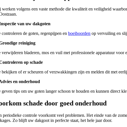
j werken volgens een vaste methode die kwaliteit en veiligheid waarborg
 Oostzaan.
 Inspectie van uw dakgoten
 controleren de goten, regenpijpen en
boeiboorden
op vervuiling en slij
 Grondige reiniging
 verwijderen bladeren, mos en vuil met professionele apparatuur voor e
 Controleren op schade
 bekijken of er scheuren of verzwakkingen zijn en melden dit met eerlij
 Advies en onderhoud
 geven tips om uw goten langer schoon te houden en kunnen direct kl
oorkom schade door goed onderhoud
n periodieke controle voorkomt veel problemen. Het einde van de zom
kages. Zo blijft uw dakgoot in perfecte staat, het hele jaar door.