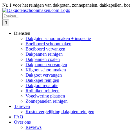
Ga
Nr. 1 voor het reinigen van dakgoten, zonnepanelen, dakkapellen
naar
inhoud
Zoeken
naar:
Diensten
Dakgoten schoonmaken + inspectie
Boeiboord schoonmaken
Boeiboord vervangen
Dakpannen reinigen
Dakpannen coaten
Dakpannen vervangen
Kilgoot schoonmaken
Dakgoot vervangen
Dakkapel reinigen
Dakgoot reparatie
Rolluiken reinigen
Vogelwering plaatsen
Zonnepanelen reinigen
Tarieven
Kostenvergelijking dakgoten reinigen
FAQ
Over ons
Reviews