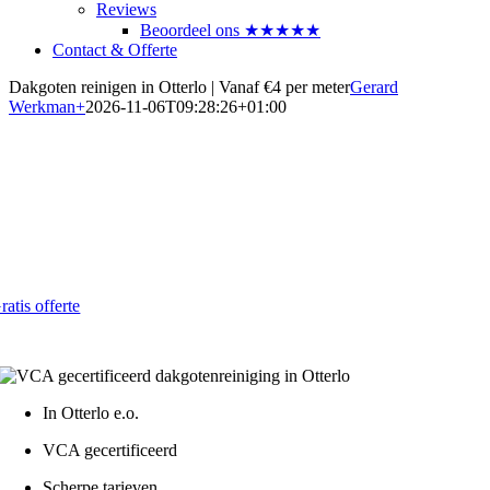
Reviews
Beoordeel ons ★★★★★
Contact & Offerte
Dakgoten reinigen in Otterlo | Vanaf €4 per meter
Gerard
Werkman
+
2026-11-06T09:28:26+01:00
Dakgoten laten reinigen in Otterlo
Voorkom lekkage en schade in 2026
Al vanaf € 4,- per strekkende meter
ratis offerte
atis - Lokaal - VCA gecertificeerd
In Otterlo e.o.
VCA gecertificeerd
Scherpe tarieven