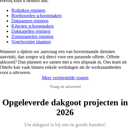
Hierbij kunt u denken aan:
Rolluiken reinigen
Boeiboorden schoonmaken
Dakpannen reinigen
Kilgoten schoonmaken
Dakkapellen reinigen
Zonnepanelen reinigen
Vogelwering plaatsen
Wanneer u tijdens uw aanvraag een van bovenstaande diensten
aanvinkt, dan zorgen wij direct voor een passende offerte. Offerte
akkoord? Dan plannen we samen met u een afspraak in. Ons team uit
Otterlo kan vaak binnen enkele werkdagen als de werkzaamheden
voor u uitvoeren.
Meer veelgestelde vragen
Vraag en antwoord
Opgeleverde dakgoot projecten in
2026
Uw dakgoot is bij ons in goede handen!