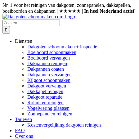
Ga
Nr. 1 voor het reinigen van dakgoten, zonnepanelen, dakkapellen,
naar
boeiboorden en dakpannen | ★★★★★ |
In heel Nederland actief
inhoud
Zoeken
naar:
Diensten
Dakgoten schoonmaken + inspectie
Boeiboord schoonmaken
Boeiboord vervangen
Dakpannen reinigen
Dakpannen coaten
Dakpannen vervangen
Kilgoot schoonmaken
Dakgoot vervangen
Dakkapel reinigen
Dakgoot reparatie
Rolluiken reinigen
Vogelwering plaatsen
Zonnepanelen reinigen
Tarieven
Kostenvergelijking dakgoten reinigen
FAQ
Over ons