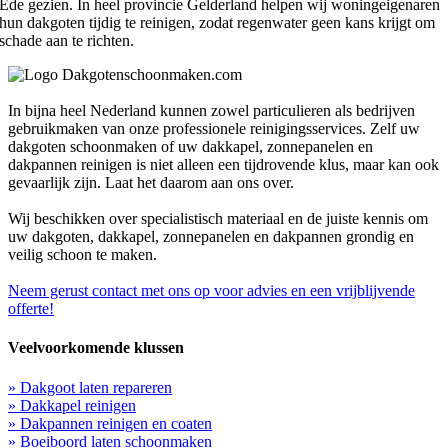
Ede gezien. In heel provincie Gelderland helpen wij woningeigenaren
hun dakgoten tijdig te reinigen, zodat regenwater geen kans krijgt om
schade aan te richten.
In bijna heel Nederland kunnen zowel particulieren als bedrijven
gebruikmaken van onze professionele reinigingsservices. Zelf uw
dakgoten schoonmaken of uw dakkapel, zonnepanelen en
dakpannen reinigen is niet alleen een tijdrovende klus, maar kan ook
gevaarlijk zijn. Laat het daarom aan ons over.
Wij beschikken over specialistisch materiaal en de juiste kennis om
uw dakgoten, dakkapel, zonnepanelen en dakpannen grondig en
veilig schoon te maken.
Neem gerust contact met ons op voor advies en een vrijblijvende
offerte!
Veelvoorkomende klussen
» Dakgoot laten repareren
» Dakkapel reinigen
» Dakpannen reinigen en coaten
» Boeiboord laten schoonmaken