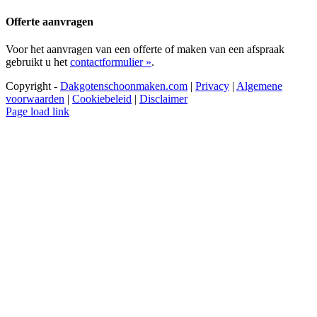
Offerte aanvragen
Voor het aanvragen van een offerte of maken van een afspraak
gebruikt u het
contactformulier »
.
Copyright -
Dakgotenschoonmaken.com
|
Privacy
|
Algemene
voorwaarden
|
Cookiebeleid
|
Disclaimer
Page load link
Ga
naar
de
bovenkant