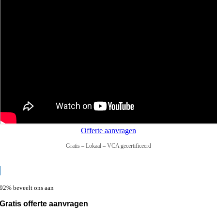
Offerte aanvragen
Gratis – Lokaal – VCA gecertificeerd
92% beveelt ons aan
Gratis offerte aanvragen