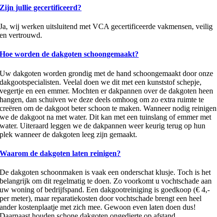
Zijn jullie gecertificeerd?
Ja, wij werken uitsluitend met VCA gecertificeerde vakmensen, veilig
en vertrouwd.
Hoe worden de dakgoten schoongemaakt?
Uw dakgoten worden grondig met de hand schoongemaakt door onze
dakgootspecialisten. Veelal doen we dit met een kunststof schepje,
vegertje en een emmer. Mochten er dakpannen over de dakgoten heen
hangen, dan schuiven we deze deels omhoog om zo extra ruimte te
creëren om de dakgoot beter schoon te maken. Wanneer nodig reinigen
we de dakgoot na met water. Dit kan met een tuinslang of emmer met
water. Uiteraard leggen we de dakpannen weer keurig terug op hun
plek wanneer de dakgoten leeg zijn gemaakt.
Waarom de dakgoten laten reinigen?
De dakgoten schoonmaken is vaak een onderschat klusje. Toch is het
belangrijk om dit regelmatig te doen. Zo voorkomt u vochtschade aan
uw woning of bedrijfspand. Een dakgootreiniging is goedkoop (€ 4,-
per meter), maar reparatiekosten door vochtschade brengt een heel
ander kostenplaatje met zich mee. Gewoon even laten doen dus!
Daarnaast houden schone dakgoten ongedierte op afstand.