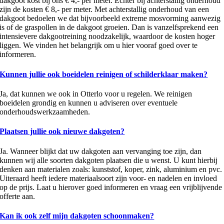
dakgoot kost bij ons € 4,- per meter. Echter bij achterstallig onderhoud
zijn de kosten € 8,- per meter. Met achterstallig onderhoud van een
dakgoot bedoelen we dat bijvoorbeeld extreme mosvorming aanwezig
is of de graspollen in de dakgoot groeien. Dan is vanzelfsprekend een
intensievere dakgootreining noodzakelijk, waardoor de kosten hoger
liggen. We vinden het belangrijk om u hier vooraf goed over te
informeren.
Kunnen jullie ook boeidelen reinigen of schilderklaar maken?
Ja, dat kunnen we ook in Otterlo voor u regelen. We reinigen
boeidelen grondig en kunnen u adviseren over eventuele
onderhoudswerkzaamheden.
Plaatsen jullie ook nieuwe dakgoten?
Ja. Wanneer blijkt dat uw dakgoten aan vervanging toe zijn, dan
kunnen wij alle soorten dakgoten plaatsen die u wenst. U kunt hierbij
denken aan materialen zoals: kunststof, koper, zink, aluminium en pvc.
Uiteraard heeft iedere materiaalsoort zijn voor- en nadelen en invloed
op de prijs. Laat u hierover goed informeren en vraag een vrijblijvende
offerte aan.
Kan ik ook zelf mijn dakgoten schoonmaken?