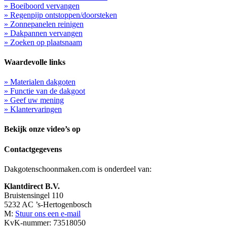
» Boeiboord vervangen
» Regenpijp ontstoppen/doorsteken
» Zonnepanelen reinigen
» Dakpannen vervangen
» Zoeken op plaatsnaam
Waardevolle links
» Materialen dakgoten
» Functie van de dakgoot
» Geef uw mening
» Klantervaringen
Bekijk onze video’s op
Contactgegevens
Dakgotenschoonmaken.com is onderdeel van:
Klantdirect B.V.
Bruistensingel 110
5232 AC ’s-Hertogenbosch
M:
Stuur ons een e-mail
KvK-nummer: 73518050