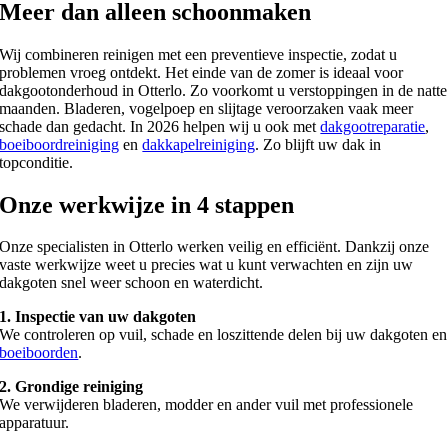
Meer dan alleen schoonmaken
Wij combineren reinigen met een preventieve inspectie, zodat u
problemen vroeg ontdekt. Het einde van de zomer is ideaal voor
dakgootonderhoud in Otterlo. Zo voorkomt u verstoppingen in de natte
maanden. Bladeren, vogelpoep en slijtage veroorzaken vaak meer
schade dan gedacht. In 2026 helpen wij u ook met
dakgootreparatie
,
boeiboordreiniging
en
dakkapelreiniging
. Zo blijft uw dak in
topconditie.
Onze werkwijze in 4 stappen
Onze specialisten in Otterlo werken veilig en efficiënt. Dankzij onze
vaste werkwijze weet u precies wat u kunt verwachten en zijn uw
dakgoten snel weer schoon en waterdicht.
1. Inspectie van uw dakgoten
We controleren op vuil, schade en loszittende delen bij uw dakgoten en
boeiboorden
.
2. Grondige reiniging
We verwijderen bladeren, modder en ander vuil met professionele
apparatuur.