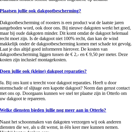
Plaatsen jullie ook dakgootbescherming?
Dakgootbescherming of roosters is een product wat de laatste jaren
aangeboden word, ook door ons. Bij nieuwe dakgoten werkt het goed,
maar bij oude dakgoten minder. Dit komt omdat de dakgoot helemaal
recht moet zijn. Is de dakgoot niet 100% recht, dan kan de wind
makkelijk onder de dakgootbescherming komen met schade tot gevolg.
Laat je dus altijd goed informeren hierover. De kosten van
dakgootbescherming liggen tussen de € 2,- en € 9,50 per meter. Deze
kosten zijn inclusief montagekosten.
Doen jullie ook (kleine) dakgoot reparaties?
Ja. Bij ons kunt u terecht voor dakgoot reparaties. Heeft u door
stormschade of slijtage een kapotte dakgoot? Neem dan gerust contact
met ons op. Doorgaans kunnen we snel ter plaatse zijn in Otterlo om
uw dakgoot te repareren.
Welke diensten bieden jullie nog meer aan in Otterlo?
Naast het schoonmaken van dakgoten verzorgen wij ook anderen
diensten die we, als u dit wenst, in één keer mee kunnen nemen.