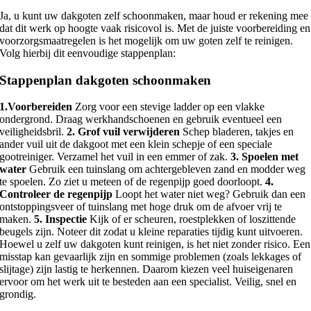
Ja, u kunt uw dakgoten zelf schoonmaken, maar houd er rekening mee
dat dit werk op hoogte vaak risicovol is. Met de juiste voorbereiding en
voorzorgsmaatregelen is het mogelijk om uw goten zelf te reinigen.
Volg hierbij dit eenvoudige stappenplan:
Stappenplan dakgoten schoonmaken
1.Voorbereiden
Zorg voor een stevige ladder op een vlakke
ondergrond. Draag werkhandschoenen en gebruik eventueel een
veiligheidsbril.
2. Grof vuil verwijderen
Schep bladeren, takjes en
ander vuil uit de dakgoot met een klein schepje of een speciale
gootreiniger. Verzamel het vuil in een emmer of zak.
3. Spoelen met
water
Gebruik een tuinslang om achtergebleven zand en modder weg
te spoelen. Zo ziet u meteen of de regenpijp goed doorloopt.
4.
Controleer de regenpijp
Loopt het water niet weg? Gebruik dan een
ontstoppingsveer of tuinslang met hoge druk om de afvoer vrij te
maken.
5. Inspectie
Kijk of er scheuren, roestplekken of loszittende
beugels zijn. Noteer dit zodat u kleine reparaties tijdig kunt uitvoeren.
Hoewel u zelf uw dakgoten kunt reinigen, is het niet zonder risico. Een
misstap kan gevaarlijk zijn en sommige problemen (zoals lekkages of
slijtage) zijn lastig te herkennen. Daarom kiezen veel huiseigenaren
ervoor om het werk uit te besteden aan een specialist. Veilig, snel en
grondig.