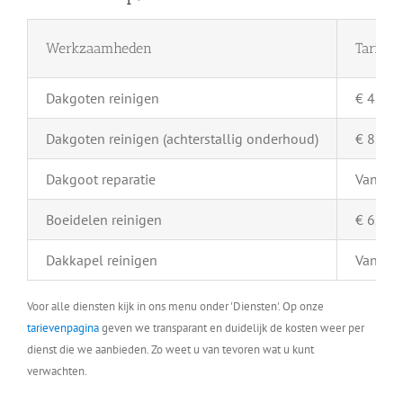
Werkzaamheden
Tarief 
Dakgoten reinigen
€ 4,- pe
Dakgoten reinigen (achterstallig onderhoud)
€ 8,- pe
Dakgoot reparatie
Vanaf €
Boeidelen reinigen
€ 6,- pe
Dakkapel reinigen
Vanaf €
Voor alle diensten kijk in ons menu onder 'Diensten'. Op onze
tarievenpagina
geven we transparant en duidelijk de kosten weer per
dienst die we aanbieden. Zo weet u van tevoren wat u kunt
verwachten.