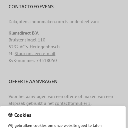
CONTACTGEGEVENS
Dakgotenschoonmaken.com is onderdeel van:
Klantdirect B.V.
Bruistensingel 110
5232 AC ’s-Hertogenbosch
M:
Stuur ons een e-mail
KvK-nummer: 73518050
OFFERTE AANVRAGEN
Voor het aanvragen van een offerte of maken van een
afspraak gebruikt u het
contactformulier »
.
🍪 Cookies
Wij
gebruiken
cookies
om
onze
website
goed
te
laten