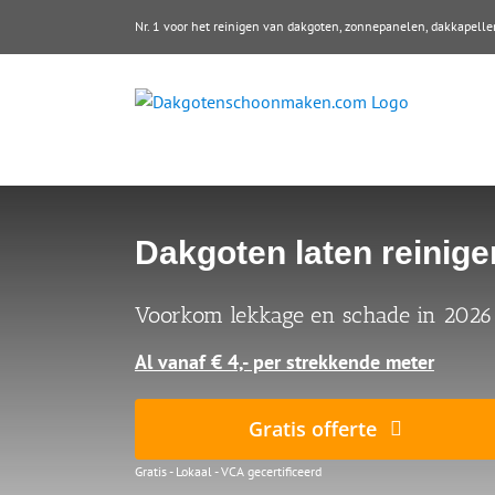
Ga
Nr. 1 voor het reinigen van dakgoten, zonnepanelen, dakkape
naar
inhoud
Dakgoten laten reinig
Voorkom lekkage en schade in 2026
Al vanaf € 4,- per strekkende meter
Gratis offerte
Gratis - Lokaal - VCA gecertificeerd