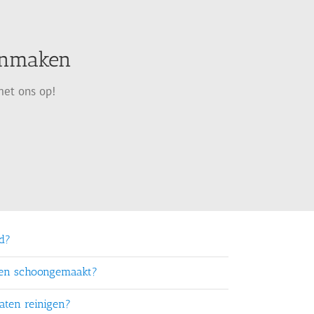
oonmaken
met ons op!
rd?
ten schoongemaakt?
aten reinigen?