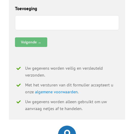
D
Toevoeging
D
B
D
B
V
R
D
Uw gegevens worden veilig en versleuteld
verzonden.
Met het versturen van dit formulier accepteert u
onze
algemene voorwaarden
.
Uw gegevens worden alleen gebruikt om uw
aanvraag netjes af te handelen.