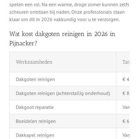
spelen een rol. Na een warme, droge zomer kunnen zelfs
scheuren ontstaan bij naden. Onze professionals staan
klaar om dit in 2026 vakkundig voor u te verzorgen.
Wat kost dakgoten reinigen in 2026 in
Pijnacker?
Werkzaamheden
Tarief 
Dakgoten reinigen
€ 4,- pe
Dakgoten reinigen (achterstallig onderhoud)
€ 8,- pe
Dakgoot reparatie
Vanaf €
Boeidelen reinigen
€ 6,- pe
Dakkapel reinigen
Vanaf €