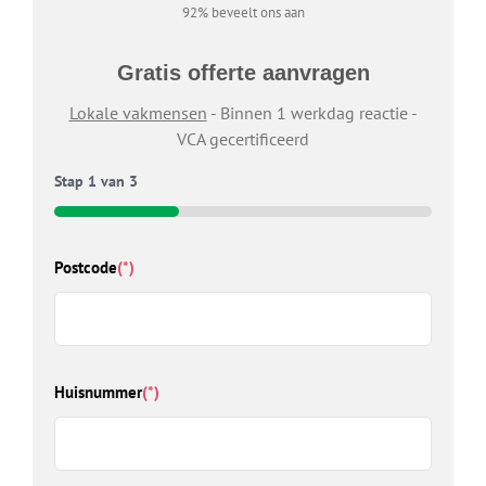
92% beveelt ons aan
Gratis offerte aanvragen
Lokale vakmensen
- Binnen 1 werkdag reactie -
VCA gecertificeerd
Stap
1
van
3
33%
Ty
Postcode
(*)
Welk
wij 
Kies
Huisnummer
(*)
D
Z
D