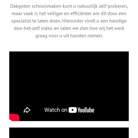
Dakgoten schoonmaken kunt u natuurlijk zelf proberen,
maar vaak is het veiliger en efficiënter om dit door een
specialist te laten doen. Hieronder vindt u een handige
doe-het-zelf video en laten we zien hoe wij het werk
graag voor u uit handen nemen.