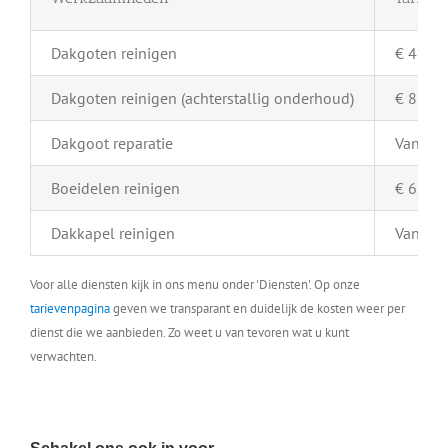
Dakgoten reinigen
€ 4,- pe
Dakgoten reinigen (achterstallig onderhoud)
€ 8,- pe
Dakgoot reparatie
Vanaf €
Boeidelen reinigen
€ 6,- pe
Dakkapel reinigen
Vanaf €
Voor alle diensten kijk in ons menu onder 'Diensten'. Op onze
tarievenpagina
geven we transparant en duidelijk de kosten weer per
dienst die we aanbieden. Zo weet u van tevoren wat u kunt
verwachten.