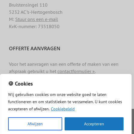
Bruistensingel 110
5232 AC ’s-Hertogenbosch
M:
Stuur ons een e-mail
KvK-nummer: 73518050
OFFERTE AANVRAGEN
Voor het aanvragen van een offerte of maken van een
afspraak gebruikt u het
contactformulier »
.
🍪 Cookies
Wij
gebruiken
cookies
om
onze
website
goed
te
laten
functioneren
en
om
statistieken
te
verzamelen.
U
kunt
cookies
accepteren of afwijzen.
Cookiebeleid
Copyright -
Dakgotenschoonmaken.com
|
Privacy
|
Algemene
voorwaarden
|
Cookiebeleid
|
Disclaimer
Afwijzen
Accepteren