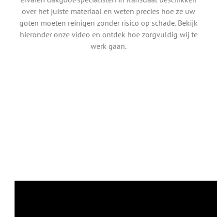
over het juiste materiaal en weten precies hoe ze uw
goten moeten reinigen zonder risico op schade. Bekijk
hieronder onze video en ontdek hoe zorgvuldig wij te
werk gaan.