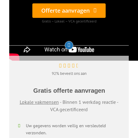
Offerte aanvragen
Gratis – Lokaal – VCA gecertificeerd
92% beveelt ons aan
Gratis offerte aanvragen
Lokale vakmensen
- Binnen 1 werkdag reactie -
VCA gecertificeerd
Uw gegevens worden veilig en versleuteld
verzonden.