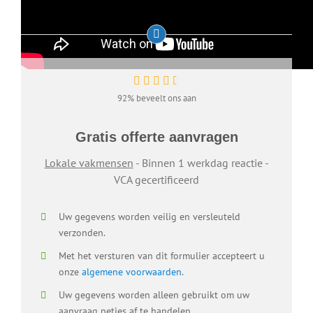
92% beveelt ons aan
Gratis offerte aanvragen
Lokale vakmensen
- Binnen 1 werkdag reactie -
VCA gecertificeerd
Uw gegevens worden veilig en versleuteld
verzonden.
Met het versturen van dit formulier accepteert u
onze
algemene voorwaarden
.
Uw gegevens worden alleen gebruikt om uw
aanvraag netjes af te handelen.