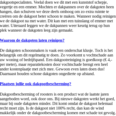
dakgootspecialisten. Veelal doen we dit met een kunststof schepje,
vegertje en een emmer. Mochten er dakpannen over de dakgoten heen
hangen, dan schuiven we deze deels omhoog om zo extra ruimte te
creëren om de dakgoot beter schoon te maken. Wanneer nodig reinigen
we de dakgoot na met water. Dit kan met een tuinslang of emmer met
water. Uiteraard leggen we de dakpannen weer keurig terug op hun
plek wanneer de dakgoten leeg zijn gemaakt.
Waarom de dakgoten laten reinigen?
De dakgoten schoonmaken is vaak een onderschat klusje. Toch is het
belangrijk om dit regelmatig te doen. Zo voorkomt u vochtschade aan
uw woning of bedrijfspand. Een dakgootreiniging is goedkoop (€ 4,-
per meter), maar reparatiekosten door vochtschade brengt een heel
ander kostenplaatje met zich mee. Gewoon even laten doen dus!
Daarnaast houden schone dakgoten ongedierte op afstand.
Plaatsen jullie ook dakgootbescherming?
Dakgootbescherming of roosters is een product wat de laatste jaren
aangeboden word, ook door ons. Bij nieuwe dakgoten werkt het goed,
maar bij oude dakgoten minder. Dit komt omdat de dakgoot helemaal
recht moet zijn. Is de dakgoot niet 100% recht, dan kan de wind
makkelijk onder de dakgootbescherming komen met schade tot gevolg.