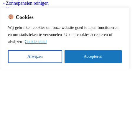
» Zonnepanelen reinigen
» Dakpannen vervangen
» Zoeken op plaatsnaam
Cookies
Waardevolle links
Wij
gebruiken
cookies
om
onze
website
goed
te
laten
functioneren
en
om
statistieken
te
verzamelen.
U
kunt
cookies
accepteren of
» Materialen dakgoten
afwijzen.
Cookiebeleid
» Functie van de dakgoot
» Geef uw mening
» Klantervaringen
Afwijzen
Accepteren
Bekijk onze video’s op
Contactgegevens
Dakgotenschoonmaken.com is onderdeel van:
Klantdirect B.V.
Bruistensingel 110
5232 AC ’s-Hertogenbosch
M:
Stuur ons een e-mail
KvK-nummer: 73518050
Offerte aanvragen