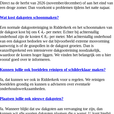
Direct na de herfst van 2026 (november/december) of aan het eind van
een droge zomer. Dan voorkomt u problemen tijdens het natte najaar.
Wat kost dakgoten schoonmaken?
Een normale dakgootreiniging in Ridderkerk en het schoonmaken van
de dakgoot kost bij ons € 4,- per meter. Echter bij achterstallig
onderhoud zijn de kosten € 8,- per meter. Met achterstallig onderhoud
van een dakgoot bedoelen we dat bijvoorbeeld extreme mosvorming
aanwezig is of de graspollen in de dakgoot groeien. Dan is
vanzelfsprekend een intensievere dakgootreining noodzakelijk,
waardoor de kosten hoger liggen. We vinden het belangrijk om u hier
vooraf goed over te informeren.
Kunnen jullie ook boeidelen reinigen of schilderklaar maken?
Ja, dat kunnen we ook in Ridderkerk voor u regelen. We reinigen
boeidelen grondig en kunnen u adviseren over eventuele
onderhoudswerkzaamheden.
Plaatsen jullie ook nieuwe dakgoten?
Ja. Wanneer blijkt dat uw dakgoten aan vervanging toe zijn, dan
kunnen wij alle soorten dakgoten plaatsen die u wenst. U kunt hierbij