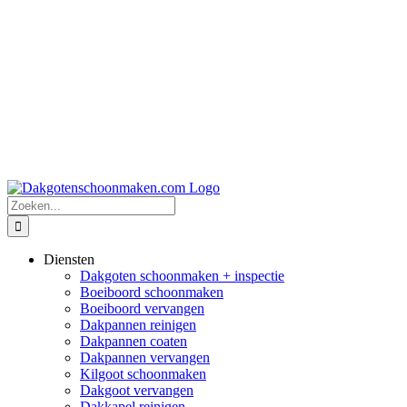
Zoeken
naar:
Diensten
Dakgoten schoonmaken + inspectie
Boeiboord schoonmaken
Boeiboord vervangen
Dakpannen reinigen
Dakpannen coaten
Dakpannen vervangen
Kilgoot schoonmaken
Dakgoot vervangen
Dakkapel reinigen