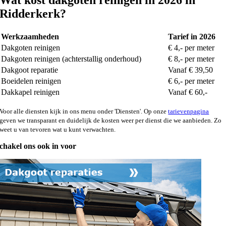
Wat kost dakgoten reinigen in 2026 in
Ridderkerk?
Werkzaamheden
Tarief in 2026
Dakgoten reinigen
€ 4,- per meter
Dakgoten reinigen (achterstallig onderhoud)
€ 8,- per meter
Dakgoot reparatie
Vanaf € 39,50
Boeidelen reinigen
€ 6,- per meter
Dakkapel reinigen
Vanaf € 60,-
Voor alle diensten kijk in ons menu onder 'Diensten'. Op onze
tarievenpagina
geven we transparant en duidelijk de kosten weer per dienst die we aanbieden. Zo
weet u van tevoren wat u kunt verwachten.
chakel ons ook in voor