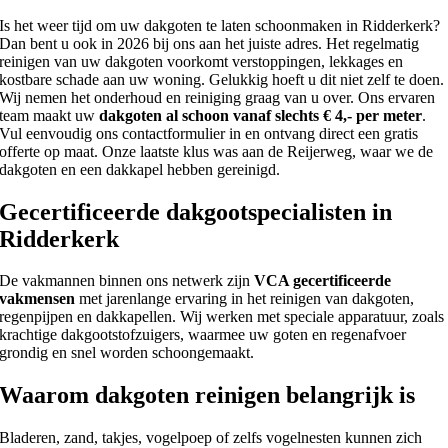
Is het weer tijd om uw dakgoten te laten schoonmaken in Ridderkerk?
Dan bent u ook in 2026 bij ons aan het juiste adres. Het regelmatig
reinigen van uw dakgoten voorkomt verstoppingen, lekkages en
kostbare schade aan uw woning. Gelukkig hoeft u dit niet zelf te doen.
Wij nemen het onderhoud en reiniging graag van u over. Ons ervaren
team maakt uw
dakgoten al schoon vanaf slechts € 4,- per meter
.
Vul eenvoudig ons contactformulier in en ontvang direct een gratis
offerte op maat. Onze laatste klus was aan de Reijerweg, waar we de
dakgoten en een dakkapel hebben gereinigd.
Gecertificeerde dakgootspecialisten in
Ridderkerk
De vakmannen binnen ons netwerk zijn
VCA gecertificeerde
vakmensen
met jarenlange ervaring in het reinigen van dakgoten,
regenpijpen en dakkapellen. Wij werken met speciale apparatuur, zoals
krachtige dakgootstofzuigers, waarmee uw goten en regenafvoer
grondig en snel worden schoongemaakt.
Waarom dakgoten reinigen belangrijk is
Bladeren, zand, takjes, vogelpoep of zelfs vogelnesten kunnen zich