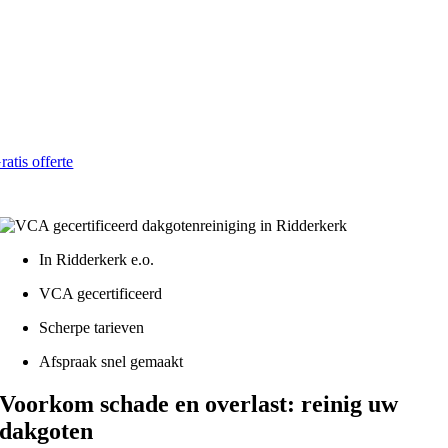
Ridderkerk
Betrouwbaar en betaalbaar in 2026
Al vanaf € 4,- per strekkende meter
ratis offerte
atis - Lokaal - VCA gecertificeerd
In Ridderkerk e.o.
VCA gecertificeerd
Scherpe tarieven
Afspraak snel gemaakt
Voorkom schade en overlast: reinig uw
dakgoten