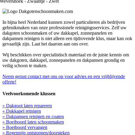
Wevershoek - Zwaantje - Zwet
In bijna heel Nederland kunnen zowel particulieren als bedrijven
gebruikmaken van onze professionele reinigingsservices. Zelf uw
dakgoten schoonmaken of uw dakkapel, zonnepanelen en
dakpannen reinigen is niet alleen een tijdrovende klus, maar kan ook
gevaarlijk zijn. Laat het daarom aan ons over.
Wij beschikken over specialistisch materiaal en de juiste kennis om
uw dakgoten, dakkapel, zonnepanelen en dakpannen grondig en
veilig schoon te maken.
Neem gerust contact met ons op voor advies en een vrijblijvende
offerte!
Veelvoorkomende klussen
» Dakgoot laten repareren
» Dakkapel reinigen
» Dakpannen reinigen en coaten
» Boeiboord laten schoonmaken
» Boeiboord vervangen
» Regenpijp ontstoppen/doorsteken