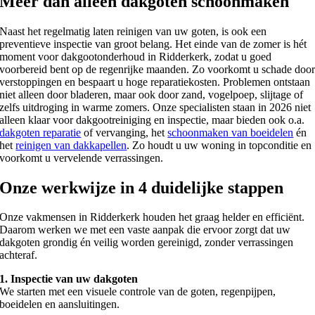
Meer dan alleen dakgoten schoonmaken
Naast het regelmatig laten reinigen van uw goten, is ook een
preventieve inspectie van groot belang. Het einde van de zomer is hét
moment voor dakgootonderhoud in Ridderkerk, zodat u goed
voorbereid bent op de regenrijke maanden. Zo voorkomt u schade doo
verstoppingen en bespaart u hoge reparatiekosten. Problemen ontstaan
niet alleen door bladeren, maar ook door zand, vogelpoep, slijtage of
zelfs uitdroging in warme zomers. Onze specialisten staan in 2026 niet
alleen klaar voor dakgootreiniging en inspectie, maar bieden ook o.a.
dakgoten reparatie
of vervanging, het
schoonmaken van boeidelen
én
het
reinigen van dakkapellen
. Zo houdt u uw woning in topconditie en
voorkomt u vervelende verrassingen.
Onze werkwijze in 4 duidelijke stappen
Onze vakmensen in Ridderkerk houden het graag helder en efficiënt.
Daarom werken we met een vaste aanpak die ervoor zorgt dat uw
dakgoten grondig én veilig worden gereinigd, zonder verrassingen
achteraf.
1. Inspectie van uw dakgoten
We starten met een visuele controle van de goten, regenpijpen,
boeidelen en aansluitingen.