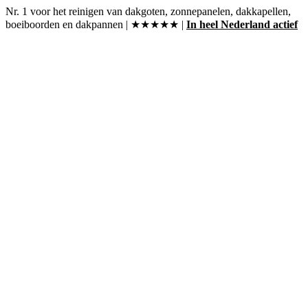
Ga
Nr. 1 voor het reinigen van dakgoten, zonnepanelen, dakkapellen,
naar
boeiboorden en dakpannen | ★★★★★ |
In heel Nederland actief
inhoud