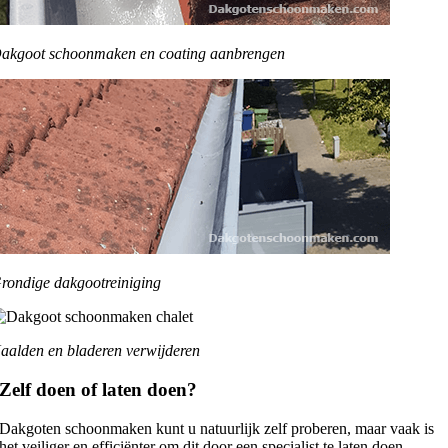
akgoot schoonmaken en coating aanbrengen
rondige dakgootreiniging
aalden en bladeren verwijderen
Zelf doen of laten doen?
Dakgoten schoonmaken kunt u natuurlijk zelf proberen, maar vaak is
het veiliger en efficiënter om dit door een specialist te laten doen.