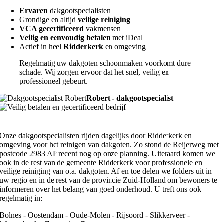
Ervaren
dakgootspecialisten
Grondige en altijd
veilige reiniging
VCA gecertificeerd
vakmensen
Veilig en eenvoudig betalen
met iDeal
Actief in heel
Ridderkerk
en omgeving
Regelmatig uw dakgoten schoonmaken voorkomt dure
schade. Wij zorgen ervoor dat het snel, veilig en
professioneel gebeurt.
Robert - dakgootspecialist
Onze dakgootspecialisten rijden dagelijks door Ridderkerk en
omgeving voor het reinigen van dakgoten. Zo stond de Reijerweg met
postcode 2983 AP recent nog op onze planning. Uiteraard komen we
ook in de rest van de gemeente Ridderkerk voor professionele en
veilige reiniging van o.a. dakgoten. Af en toe delen we folders uit in
uw regio en in de rest van de provincie Zuid-Holland om bewoners te
informeren over het belang van goed onderhoud. U treft ons ook
regelmatig in:
Bolnes - Oostendam - Oude-Molen - Rijsoord - Slikkerveer -