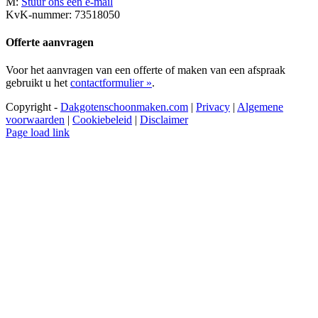
M:
Stuur ons een e-mail
KvK-nummer: 73518050
Offerte aanvragen
Voor het aanvragen van een offerte of maken van een afspraak
gebruikt u het
contactformulier »
.
Copyright -
Dakgotenschoonmaken.com
|
Privacy
|
Algemene
voorwaarden
|
Cookiebeleid
|
Disclaimer
Page load link
Ga
naar
de
bovenkant