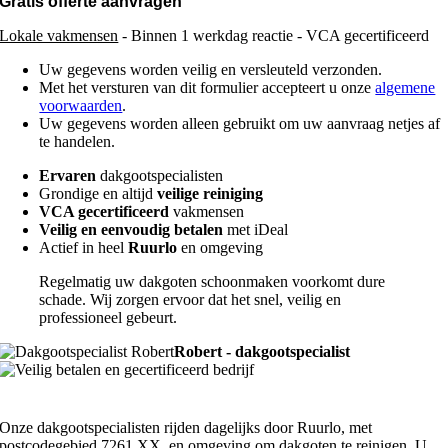
Gratis offerte aanvragen
Lokale vakmensen
- Binnen 1 werkdag reactie - VCA gecertificeerd
Uw gegevens worden veilig en versleuteld verzonden.
Met het versturen van dit formulier accepteert u onze
algemene
voorwaarden
.
Uw gegevens worden alleen gebruikt om uw aanvraag netjes af
te handelen.
Ervaren
dakgootspecialisten
Grondige en altijd
veilige reiniging
VCA gecertificeerd
vakmensen
Veilig en eenvoudig betalen
met iDeal
Actief in heel
Ruurlo
en omgeving
Regelmatig uw dakgoten schoonmaken voorkomt dure
schade. Wij zorgen ervoor dat het snel, veilig en
professioneel gebeurt.
Robert - dakgootspecialist
Onze dakgootspecialisten rijden dagelijks door Ruurlo, met
postcodegebied 7261 XX, en omgeving om dakgoten te reinigen. U