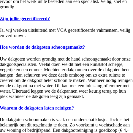
ervoor om het werk uit te besteden aan een specialist. Veilig, snel en
grondig.
Zijn jullie gecertificeerd?
Ja, wij werken uitsluitend met VCA gecertificeerde vakmensen, veilig
en vertrouwd.
Hoe worden de dakgoten schoongemaakt?
Uw dakgoten worden grondig met de hand schoongemaakt door onze
dakgootspecialisten. Veelal doen we dit met een kunststof schepje,
vegertje en een emmer. Mochten er dakpannen over de dakgoten heen
hangen, dan schuiven we deze deels omhoog om zo extra ruimte te
creëren om de dakgoot beter schoon te maken. Wanneer nodig reinigen
we de dakgoot na met water. Dit kan met een tuinslang of emmer met
water. Uiteraard leggen we de dakpannen weer keurig terug op hun
plek wanneer de dakgoten leeg zijn gemaakt.
Waarom de dakgoten laten reinigen?
De dakgoten schoonmaken is vaak een onderschat klusje. Toch is het
belangrijk om dit regelmatig te doen. Zo voorkomt u vochtschade aan
uw woning of bedrijfspand. Een dakgootreiniging is goedkoop (€ 4,-