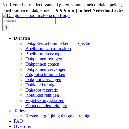
Ga
Nr. 1 voor het reinigen van dakgoten, zonnepanelen, dakkapellen,
naar
boeiboorden en dakpannen | ★★★★★ |
In heel Nederland actief
inhoud
Zoeken
naar:
Diensten
Dakgoten schoonmaken + inspectie
Boeiboord schoonmaken
Boeiboord vervangen
Dakpannen reinigen
Dakpannen coaten
Dakpannen vervangen
Kilgoot schoonmaken
Dakgoot vervangen
Dakkapel reinigen
Dakgoot reparatie
Rolluiken reinigen
Vogelwering plaatsen
Zonnepanelen reinigen
Tarieven
Kostenvergelijking dakgoten reinigen
FAQ
Over ons