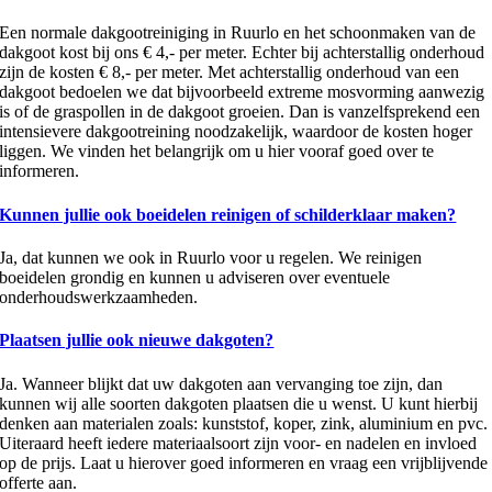
Een normale dakgootreiniging in Ruurlo en het schoonmaken van de
dakgoot kost bij ons € 4,- per meter. Echter bij achterstallig onderhoud
zijn de kosten € 8,- per meter. Met achterstallig onderhoud van een
dakgoot bedoelen we dat bijvoorbeeld extreme mosvorming aanwezig
is of de graspollen in de dakgoot groeien. Dan is vanzelfsprekend een
intensievere dakgootreining noodzakelijk, waardoor de kosten hoger
liggen. We vinden het belangrijk om u hier vooraf goed over te
informeren.
Kunnen jullie ook boeidelen reinigen of schilderklaar maken?
Ja, dat kunnen we ook in Ruurlo voor u regelen. We reinigen
boeidelen grondig en kunnen u adviseren over eventuele
onderhoudswerkzaamheden.
Plaatsen jullie ook nieuwe dakgoten?
Ja. Wanneer blijkt dat uw dakgoten aan vervanging toe zijn, dan
kunnen wij alle soorten dakgoten plaatsen die u wenst. U kunt hierbij
denken aan materialen zoals: kunststof, koper, zink, aluminium en pvc.
Uiteraard heeft iedere materiaalsoort zijn voor- en nadelen en invloed
op de prijs. Laat u hierover goed informeren en vraag een vrijblijvende
offerte aan.