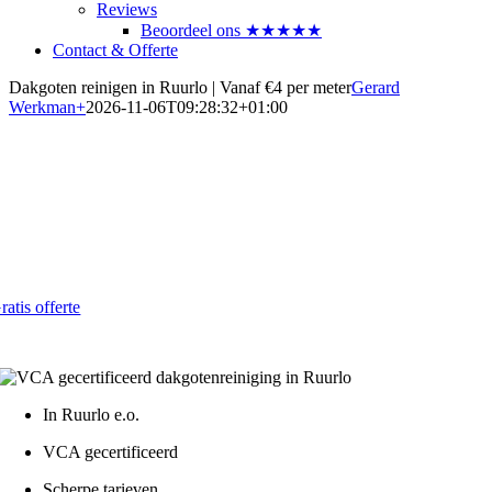
Reviews
Beoordeel ons ★★★★★
Contact & Offerte
Dakgoten reinigen in Ruurlo | Vanaf €4 per meter
Gerard
Werkman
+
2026-11-06T09:28:32+01:00
Dakgoten laten reinigen in Ruurlo
Snel, veilig en voordelig in 2026
Al vanaf € 4,- per strekkende meter
ratis offerte
atis - Lokaal - VCA gecertificeerd
In Ruurlo e.o.
VCA gecertificeerd
Scherpe tarieven