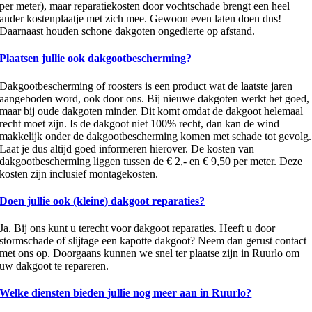
per meter), maar reparatiekosten door vochtschade brengt een heel
ander kostenplaatje met zich mee. Gewoon even laten doen dus!
Daarnaast houden schone dakgoten ongedierte op afstand.
Plaatsen jullie ook dakgootbescherming?
Dakgootbescherming of roosters is een product wat de laatste jaren
aangeboden word, ook door ons. Bij nieuwe dakgoten werkt het goed,
maar bij oude dakgoten minder. Dit komt omdat de dakgoot helemaal
recht moet zijn. Is de dakgoot niet 100% recht, dan kan de wind
makkelijk onder de dakgootbescherming komen met schade tot gevolg.
Laat je dus altijd goed informeren hierover. De kosten van
dakgootbescherming liggen tussen de € 2,- en € 9,50 per meter. Deze
kosten zijn inclusief montagekosten.
Doen jullie ook (kleine) dakgoot reparaties?
Ja. Bij ons kunt u terecht voor dakgoot reparaties. Heeft u door
stormschade of slijtage een kapotte dakgoot? Neem dan gerust contact
met ons op. Doorgaans kunnen we snel ter plaatse zijn in Ruurlo om
uw dakgoot te repareren.
Welke diensten bieden jullie nog meer aan in Ruurlo?