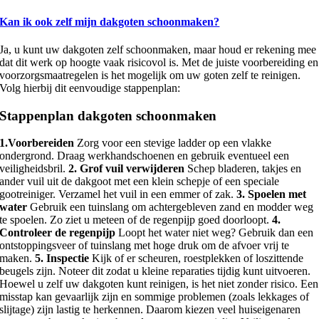
Kan ik ook zelf mijn dakgoten schoonmaken?
Ja, u kunt uw dakgoten zelf schoonmaken, maar houd er rekening mee
dat dit werk op hoogte vaak risicovol is. Met de juiste voorbereiding en
voorzorgsmaatregelen is het mogelijk om uw goten zelf te reinigen.
Volg hierbij dit eenvoudige stappenplan:
Stappenplan dakgoten schoonmaken
1.Voorbereiden
Zorg voor een stevige ladder op een vlakke
ondergrond. Draag werkhandschoenen en gebruik eventueel een
veiligheidsbril.
2. Grof vuil verwijderen
Schep bladeren, takjes en
ander vuil uit de dakgoot met een klein schepje of een speciale
gootreiniger. Verzamel het vuil in een emmer of zak.
3. Spoelen met
water
Gebruik een tuinslang om achtergebleven zand en modder weg
te spoelen. Zo ziet u meteen of de regenpijp goed doorloopt.
4.
Controleer de regenpijp
Loopt het water niet weg? Gebruik dan een
ontstoppingsveer of tuinslang met hoge druk om de afvoer vrij te
maken.
5. Inspectie
Kijk of er scheuren, roestplekken of loszittende
beugels zijn. Noteer dit zodat u kleine reparaties tijdig kunt uitvoeren.
Hoewel u zelf uw dakgoten kunt reinigen, is het niet zonder risico. Een
misstap kan gevaarlijk zijn en sommige problemen (zoals lekkages of
slijtage) zijn lastig te herkennen. Daarom kiezen veel huiseigenaren