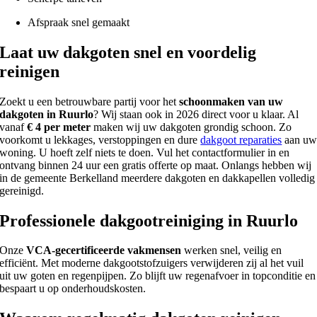
Afspraak snel gemaakt
Laat uw dakgoten snel en voordelig
reinigen
Zoekt u een betrouwbare partij voor het
schoonmaken van uw
dakgoten in Ruurlo
? Wij staan ook in 2026 direct voor u klaar. Al
vanaf
€ 4 per meter
maken wij uw dakgoten grondig schoon. Zo
voorkomt u lekkages, verstoppingen en dure
dakgoot reparaties
aan u
woning. U hoeft zelf niets te doen. Vul het contactformulier in en
ontvang binnen 24 uur een gratis offerte op maat. Onlangs hebben wij
in de gemeente Berkelland meerdere dakgoten en dakkapellen volledig
gereinigd.
Professionele dakgootreiniging in Ruurlo
Onze
VCA-gecertificeerde vakmensen
werken snel, veilig en
efficiënt. Met moderne dakgootstofzuigers verwijderen zij al het vuil
uit uw goten en regenpijpen. Zo blijft uw regenafvoer in topconditie en
bespaart u op onderhoudskosten.