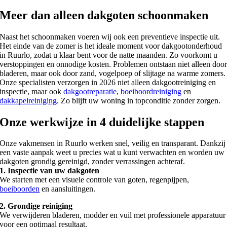
Meer dan alleen dakgoten schoonmaken
Naast het schoonmaken voeren wij ook een preventieve inspectie uit.
Het einde van de zomer is het ideale moment voor dakgootonderhoud
in Ruurlo, zodat u klaar bent voor de natte maanden. Zo voorkomt u
verstoppingen en onnodige kosten. Problemen ontstaan niet alleen doo
bladeren, maar ook door zand, vogelpoep of slijtage na warme zomers.
Onze specialisten verzorgen in 2026 niet alleen dakgootreiniging en
inspectie, maar ook
dakgootreparatie
,
boeiboordreiniging
en
dakkapelreiniging
. Zo blijft uw woning in topconditie zonder zorgen.
Onze werkwijze in 4 duidelijke stappen
Onze vakmensen in Ruurlo werken snel, veilig en transparant. Dankzij
een vaste aanpak weet u precies wat u kunt verwachten en worden uw
dakgoten grondig gereinigd, zonder verrassingen achteraf.
1. Inspectie van uw dakgoten
We starten met een visuele controle van goten, regenpijpen,
boeiboorden
en aansluitingen.
2. Grondige reiniging
We verwijderen bladeren, modder en vuil met professionele apparatuur
voor een optimaal resultaat.