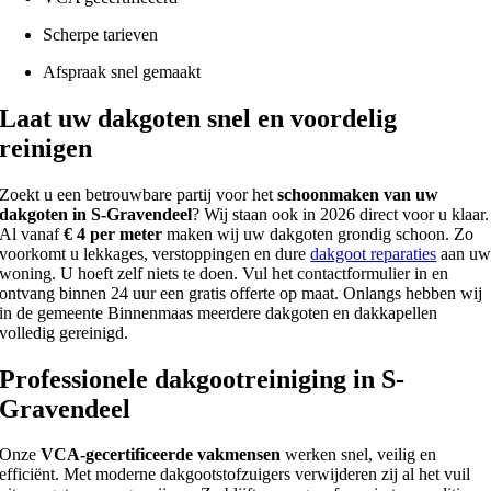
Scherpe tarieven
Afspraak snel gemaakt
Laat uw dakgoten snel en voordelig
reinigen
Zoekt u een betrouwbare partij voor het
schoonmaken van uw
dakgoten in S-Gravendeel
? Wij staan ook in 2026 direct voor u klaar.
Al vanaf
€ 4 per meter
maken wij uw dakgoten grondig schoon. Zo
voorkomt u lekkages, verstoppingen en dure
dakgoot reparaties
aan u
woning. U hoeft zelf niets te doen. Vul het contactformulier in en
ontvang binnen 24 uur een gratis offerte op maat. Onlangs hebben wij
in de gemeente Binnenmaas meerdere dakgoten en dakkapellen
volledig gereinigd.
Professionele dakgootreiniging in S-
Gravendeel
Onze
VCA-gecertificeerde vakmensen
werken snel, veilig en
efficiënt. Met moderne dakgootstofzuigers verwijderen zij al het vuil