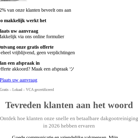
2% van onze klanten beveelt ons aan
o makkelijk werkt het
laats uw aanvraag
akkelijk via ons online formulier
ntvang onze gratis offerte
eheel vrijblijvend, geen verplichtingen
lan een afspraak in
fferte akkoord? Maak een afspraak ツ
Plaats uw aanvraag
Gratis – Lokaal – VCA gecertificeerd
Tevreden klanten aan het woord
Ontdek hoe klanten onze snelle en betaalbare dakgootreinigin
in 2026 hebben ervaren
Goede communicatie en vriendelijke vakmensen. Mijn