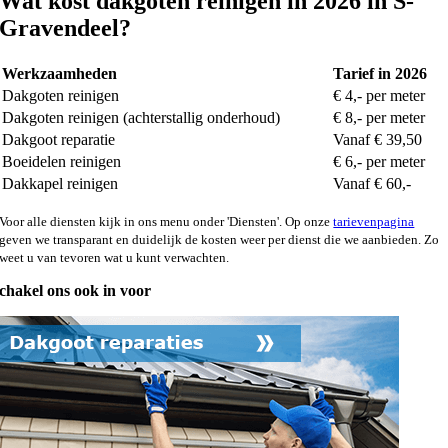
Wat kost dakgoten reinigen in 2026 in S-
Gravendeel?
Werkzaamheden
Tarief in 2026
Dakgoten reinigen
€ 4,- per meter
Dakgoten reinigen (achterstallig onderhoud)
€ 8,- per meter
Dakgoot reparatie
Vanaf € 39,50
Boeidelen reinigen
€ 6,- per meter
Dakkapel reinigen
Vanaf € 60,-
Voor alle diensten kijk in ons menu onder 'Diensten'. Op onze
tarievenpagina
geven we transparant en duidelijk de kosten weer per dienst die we aanbieden. Zo
weet u van tevoren wat u kunt verwachten.
chakel ons ook in voor