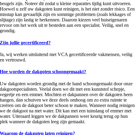
beugels zijn. Noteer dit zodat u kleine reparaties tijdig kunt uitvoeren.
Hoewel u zelf uw dakgoten kunt reinigen, is het niet zonder risico. Een
misstap kan gevaarlijk zijn en sommige problemen (zoals lekkages of
slijtage) zijn lastig te herkennen. Daarom kiezen veel huiseigenaren
ervoor om het werk uit te besteden aan een specialist. Veilig, snel en
grondig.
Zijn jullie gecertificeerd?
Ja, wij werken uitsluitend met VCA gecertificeerde vakmensen, veilig
en vertrouwd.
Hoe worden de dakgoten schoongemaakt?
Uw dakgoten worden grondig met de hand schoongemaakt door onze
dakgootspecialisten. Veelal doen we dit met een kunststof schepje,
vegertje en een emmer. Mochten er dakpannen over de dakgoten heen
hangen, dan schuiven we deze deels omhoog om zo extra ruimte te
creëren om de dakgoot beter schoon te maken. Wanneer nodig reinigen
we de dakgoot na met water. Dit kan met een tuinslang of emmer met
water. Uiteraard leggen we de dakpannen weer keurig terug op hun
plek wanneer de dakgoten leeg zijn gemaakt.
Waarom de dakgoten laten reinigen?