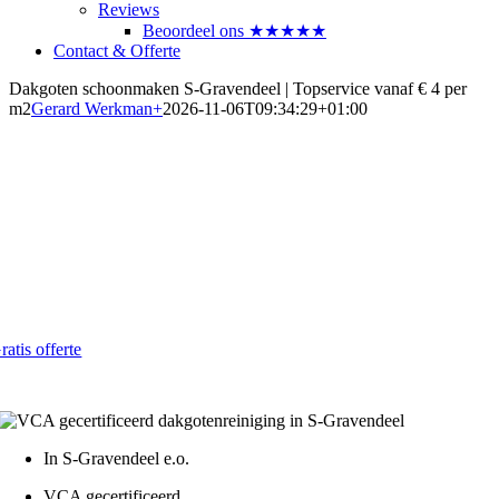
Reviews
Beoordeel ons ★★★★★
Contact & Offerte
Dakgoten schoonmaken S-Gravendeel | Topservice vanaf € 4 per
m2
Gerard Werkman
+
2026-11-06T09:34:29+01:00
Dakgoten laten reinigen in S-
Gravendeel
Snel, veilig en voordelig in 2026
Al vanaf € 4,- per strekkende meter
ratis offerte
atis - Lokaal - VCA gecertificeerd
In S-Gravendeel e.o.
VCA gecertificeerd