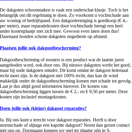
De dakgoten schoonmaken is vaak een onderschat klusje. Toch is het
belangrijk om dit regelmatig te doen. Zo voorkomt u vochtschade aan
uw woning of bedrijfspand. Een dakgootreiniging is goedkoop (€ 4,-
per meter), maar reparatiekosten door vochtschade brengt een heel
ander kostenplaatje met zich mee. Gewoon even laten doen dus!
Daarnaast houden schone dakgoten ongedierte op afstand.
Plaatsen jullie ook dakgootbescherming?
Dakgootbescherming of roosters is een product wat de laatste jaren
aangeboden word, ook door ons. Bij nieuwe dakgoten werkt het goed,
maar bij oude dakgoten minder. Dit komt omdat de dakgoot helemaal
recht moet zijn. Is de dakgoot niet 100% recht, dan kan de wind
makkelijk onder de dakgootbescherming komen met schade tot gevolg.
Laat je dus altijd goed informeren hierover. De kosten van
dakgootbescherming liggen tussen de € 2,- en € 9,50 per meter. Deze
kosten zijn inclusief montagekosten.
Doen jullie ook (kleine) dakgoot reparaties?
Ja. Bij ons kunt u terecht voor dakgoot reparaties. Heeft u door
stormschade of slijtage een kapotte dakgoot? Neem dan gerust contact
met ons op. Doorgaans kunnen we snel ter plaatse zijn in S-