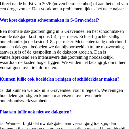
Direct na de herfst van 2026 (november/december) of aan het eind van
een droge zomer. Dan voorkomt u problemen tijdens het natte najaar.
Wat kost dakgoten schoonmaken in S-Gravendeel?
Een normale dakgootreiniging in S-Gravendeel en het schoonmaken
van de dakgoot kost bij ons € 4,- per meter. Echter bij achterstallig
onderhoud zijn de kosten € 8,- per meter. Met achterstallig onderhoud
van een dakgoot bedoelen we dat bijvoorbeeld extreme mosvorming
aanwezig is of de graspollen in de dakgoot groeien. Dan is
vanzelfsprekend een intensievere dakgootreining noodzakelijk,
waardoor de kosten hoger liggen. We vinden het belangrijk om u hier
vooraf goed over te informeren.
Kunnen jullie ook boeidelen reinigen of schilderklaar maken?
Ja, dat kunnen we ook in S-Gravendeel voor u regelen. We reinigen
boeidelen grondig en kunnen u adviseren over eventuele
onderhoudswerkzaamheden.
Plaatsen jullie ook nieuwe dakgoten?
Ja. Wanneer blijkt dat uw dakgoten aan vervanging toe zijn, dan
kunnen wij alle soorten dakgoten plaatsen die u wenst. U kunt hierbij