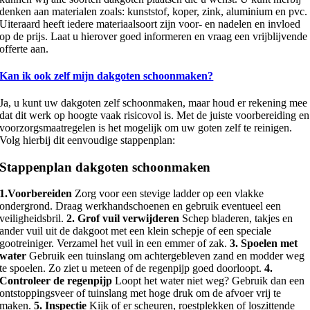
denken aan materialen zoals: kunststof, koper, zink, aluminium en pvc.
Uiteraard heeft iedere materiaalsoort zijn voor- en nadelen en invloed
op de prijs. Laat u hierover goed informeren en vraag een vrijblijvende
offerte aan.
Kan ik ook zelf mijn dakgoten schoonmaken?
Ja, u kunt uw dakgoten zelf schoonmaken, maar houd er rekening mee
dat dit werk op hoogte vaak risicovol is. Met de juiste voorbereiding en
voorzorgsmaatregelen is het mogelijk om uw goten zelf te reinigen.
Volg hierbij dit eenvoudige stappenplan:
Stappenplan dakgoten schoonmaken
1.Voorbereiden
Zorg voor een stevige ladder op een vlakke
ondergrond. Draag werkhandschoenen en gebruik eventueel een
veiligheidsbril.
2. Grof vuil verwijderen
Schep bladeren, takjes en
ander vuil uit de dakgoot met een klein schepje of een speciale
gootreiniger. Verzamel het vuil in een emmer of zak.
3. Spoelen met
water
Gebruik een tuinslang om achtergebleven zand en modder weg
te spoelen. Zo ziet u meteen of de regenpijp goed doorloopt.
4.
Controleer de regenpijp
Loopt het water niet weg? Gebruik dan een
ontstoppingsveer of tuinslang met hoge druk om de afvoer vrij te
maken.
5. Inspectie
Kijk of er scheuren, roestplekken of loszittende