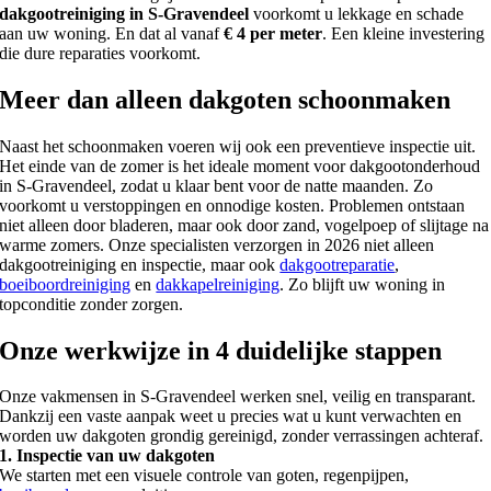
dakgootreiniging in S-Gravendeel
voorkomt u lekkage en schade
aan uw woning. En dat al vanaf
€ 4 per meter
. Een kleine investering
die dure reparaties voorkomt.
Meer dan alleen dakgoten schoonmaken
Naast het schoonmaken voeren wij ook een preventieve inspectie uit.
Het einde van de zomer is het ideale moment voor dakgootonderhoud
in S-Gravendeel, zodat u klaar bent voor de natte maanden. Zo
voorkomt u verstoppingen en onnodige kosten. Problemen ontstaan
niet alleen door bladeren, maar ook door zand, vogelpoep of slijtage na
warme zomers. Onze specialisten verzorgen in 2026 niet alleen
dakgootreiniging en inspectie, maar ook
dakgootreparatie
,
boeiboordreiniging
en
dakkapelreiniging
. Zo blijft uw woning in
topconditie zonder zorgen.
Onze werkwijze in 4 duidelijke stappen
Onze vakmensen in S-Gravendeel werken snel, veilig en transparant.
Dankzij een vaste aanpak weet u precies wat u kunt verwachten en
worden uw dakgoten grondig gereinigd, zonder verrassingen achteraf.
1. Inspectie van uw dakgoten
We starten met een visuele controle van goten, regenpijpen,