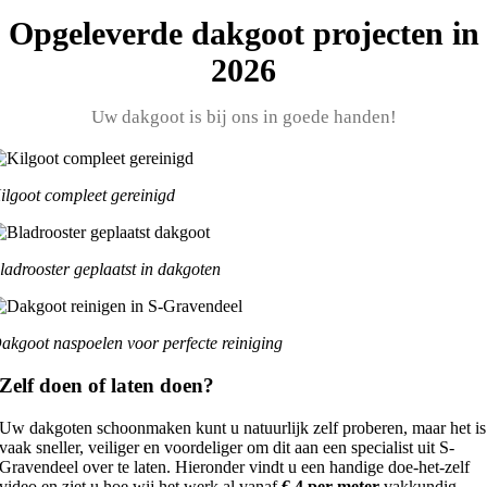
Opgeleverde dakgoot projecten in
2026
Uw dakgoot is bij ons in goede handen!
ilgoot compleet gereinigd
ladrooster geplaatst in dakgoten
akgoot naspoelen voor perfecte reiniging
Zelf doen of laten doen?
Uw dakgoten schoonmaken kunt u natuurlijk zelf proberen, maar het is
vaak sneller, veiliger en voordeliger om dit aan een specialist uit S-
Gravendeel over te laten. Hieronder vindt u een handige doe-het-zelf
video en ziet u hoe wij het werk al vanaf
€ 4 per meter
vakkundig