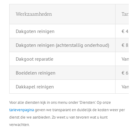
Werkzaamheden
Tarief 
Dakgoten reinigen
€ 4,- pe
Dakgoten reinigen (achterstallig onderhoud)
€ 8,- pe
Dakgoot reparatie
Vanaf €
Boeidelen reinigen
€ 6,- pe
Dakkapel reinigen
Vanaf €
Voor alle diensten kijk in ons menu onder 'Diensten'. Op onze
tarievenpagina
geven we transparant en duidelijk de kosten weer per
dienst die we aanbieden. Zo weet u van tevoren wat u kunt
verwachten.