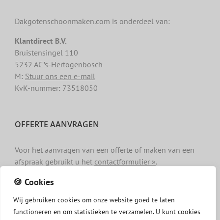
Dakgotenschoonmaken.com is onderdeel van:
Klantdirect B.V.
Bruistensingel 110
5232 AC ’s-Hertogenbosch
M:
Stuur ons een e-mail
KvK-nummer: 73518050
OFFERTE AANVRAGEN
Voor het aanvragen van een offerte of maken van een
afspraak gebruikt u het
contactformulier »
.
🍪 Cookies
Wij
gebruiken
cookies
om
onze
website
goed
te
laten
functioneren
en
om
statistieken
te
verzamelen.
U
kunt
cookies